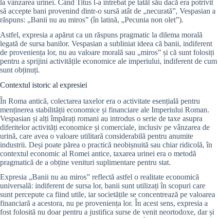
la vânzarea urinei. Când Titus l-a întrebat pe tatăl său dacă era potrivit
să accepte bani provenind dintr-o sursă atât de „necurată”, Vespasian a
răspuns: „Banii nu au miros” (în latină, „Pecunia non olet”).
Astfel, expresia a apărut ca un răspuns pragmatic la dilema morală
legată de sursa banilor. Vespasian a subliniat ideea că banii, indiferent
de proveniența lor, nu au valoare morală sau „miros” și că sunt folosiți
pentru a sprijini activitățile economice ale imperiului, indiferent de cum
sunt obținuți.
Contextul istoric al expresiei
În Roma antică, colectarea taxelor era o activitate esențială pentru
menținerea stabilității economice și financiare ale Imperiului Roman.
Vespasian și alți împărați romani au introdus o serie de taxe asupra
diferitelor activități economice și comerciale, inclusiv pe vânzarea de
urină, care avea o valoare utilitară considerabilă pentru anumite
industrii. Deși poate părea o practică neobișnuită sau chiar ridicolă, în
contextul economic al Romei antice, taxarea urinei era o metodă
pragmatică de a obține venituri suplimentare pentru stat.
Expresia „Banii nu au miros” reflectă astfel o realitate economică
universală: indiferent de sursa lor, banii sunt utilizați în scopuri care
sunt percepute ca fiind utile, iar societățile se concentrează pe valoarea
financiară a acestora, nu pe proveniența lor. În acest sens, expresia a
fost folosită nu doar pentru a justifica surse de venit neortodoxe, dar și