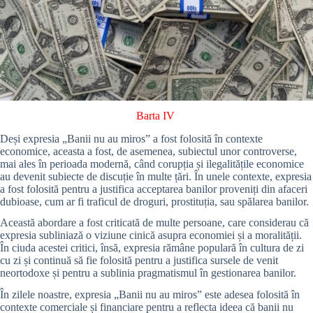
Barta IV
Deși expresia „Banii nu au miros” a fost folosită în contexte
economice, aceasta a fost, de asemenea, subiectul unor controverse,
mai ales în perioada modernă, când corupția și ilegalitățile economice
au devenit subiecte de discuție în multe țări. În unele contexte, expresia
a fost folosită pentru a justifica acceptarea banilor proveniți din afaceri
dubioase, cum ar fi traficul de droguri, prostituția, sau spălarea banilor.
Această abordare a fost criticată de multe persoane, care considerau că
expresia subliniază o viziune cinică asupra economiei și a moralității.
În ciuda acestei critici, însă, expresia rămâne populară în cultura de zi
cu zi și continuă să fie folosită pentru a justifica sursele de venit
neortodoxe și pentru a sublinia pragmatismul în gestionarea banilor.
În zilele noastre, expresia „Banii nu au miros” este adesea folosită în
contexte comerciale și financiare pentru a reflecta ideea că banii nu