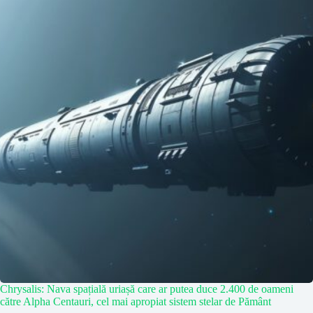
Chrysalis: Nava spațială uriașă care ar putea duce 2.400 de oameni
către Alpha Centauri, cel mai apropiat sistem stelar de Pământ