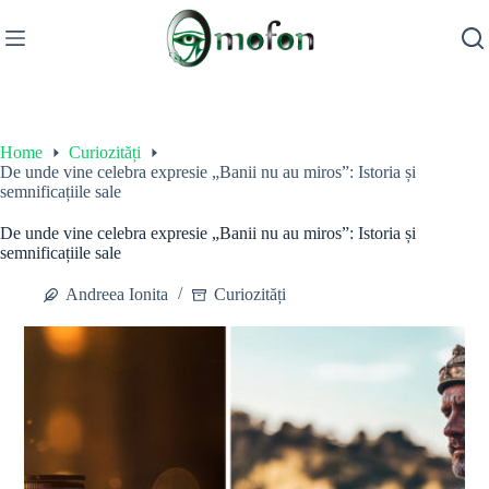
Skip
to
content
Home
Curiozități
De unde vine celebra expresie „Banii nu au miros”: Istoria și
semnificațiile sale
De unde vine celebra expresie „Banii nu au miros”: Istoria și
semnificațiile sale
Andreea Ionita
Curiozități