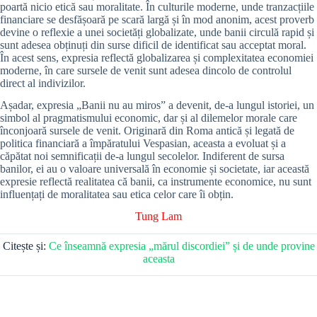
poartă nicio etică sau moralitate. În culturile moderne, unde tranzacțiile
financiare se desfășoară pe scară largă și în mod anonim, acest proverb
devine o reflexie a unei societăți globalizate, unde banii circulă rapid și
sunt adesea obținuți din surse dificil de identificat sau acceptat moral.
În acest sens, expresia reflectă globalizarea și complexitatea economiei
moderne, în care sursele de venit sunt adesea dincolo de controlul
direct al indivizilor.
Așadar, expresia „Banii nu au miros” a devenit, de-a lungul istoriei, un
simbol al pragmatismului economic, dar și al dilemelor morale care
înconjoară sursele de venit. Originară din Roma antică și legată de
politica financiară a împăratului Vespasian, aceasta a evoluat și a
căpătat noi semnificații de-a lungul secolelor. Indiferent de sursa
banilor, ei au o valoare universală în economie și societate, iar această
expresie reflectă realitatea că banii, ca instrumente economice, nu sunt
influențați de moralitatea sau etica celor care îi obțin.
Tung Lam
Citește și:
Ce înseamnă expresia „mărul discordiei” și de unde provine
aceasta