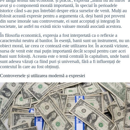
Pe lângă sensul său economic și practic, expresia „Banii nu au miros” a
avut și o componentă morală importantă, în special în perioadele
istorice când s-au pus întrebări despre etica surselor de venit. Mulți au
folosit această expresie pentru a argumenta că, deși banii pot proveni
din surse imorale sau controversate, ei sunt acceptați și integrați în
societate, iar astfel nu există nicio valoare morală asociată acestora.
În filosofia economică, expresia a fost interpretată ca o reflexie a
caracterului neutru al banilor. În esență, banii sunt un instrument, nu un
obiect moral, iar ceea ce contează este utilizarea lor. În această viziune,
sursa de venit este mai puțin importantă decât scopul pentru care acei
bani sunt folosiți. Aceasta este o temă centrală în capitalism, unde banii
sunt adesea văzuți ca fiind puri și universali, fără a fi influențați de
contextul în care au fost obținuți.
Controversele și utilizarea modernă a expresiei