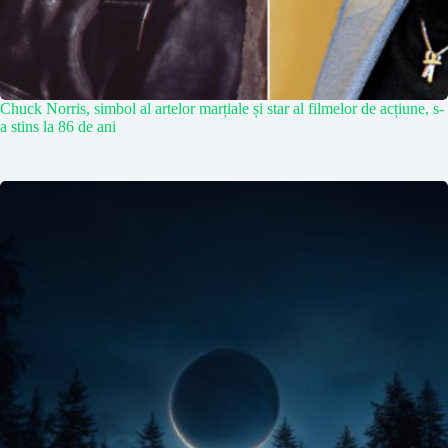
Chuck Norris, simbol al artelor marțiale și star al filmelor de acțiune, s-
a stins la 86 de ani