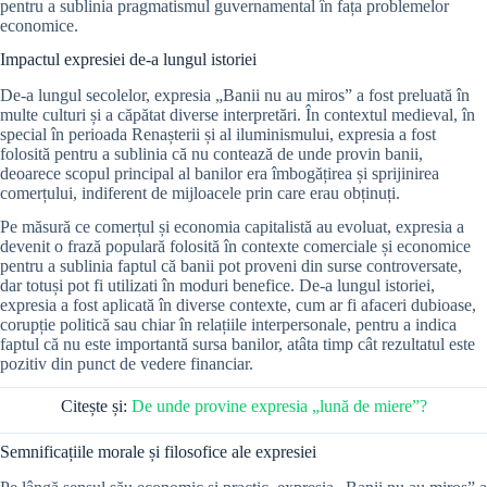
pentru a sublinia pragmatismul guvernamental în fața problemelor
economice.
Impactul expresiei de-a lungul istoriei
De-a lungul secolelor, expresia „Banii nu au miros” a fost preluată în
multe culturi și a căpătat diverse interpretări. În contextul medieval, în
special în perioada Renașterii și al iluminismului, expresia a fost
folosită pentru a sublinia că nu contează de unde provin banii,
deoarece scopul principal al banilor era îmbogățirea și sprijinirea
comerțului, indiferent de mijloacele prin care erau obținuți.
Pe măsură ce comerțul și economia capitalistă au evoluat, expresia a
devenit o frază populară folosită în contexte comerciale și economice
pentru a sublinia faptul că banii pot proveni din surse controversate,
dar totuși pot fi utilizati în moduri benefice. De-a lungul istoriei,
expresia a fost aplicată în diverse contexte, cum ar fi afaceri dubioase,
corupție politică sau chiar în relațiile interpersonale, pentru a indica
faptul că nu este importantă sursa banilor, atâta timp cât rezultatul este
pozitiv din punct de vedere financiar.
Citește și:
De unde provine expresia „lună de miere”?
Semnificațiile morale și filosofice ale expresiei