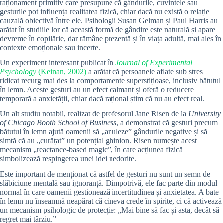
raționament primitiv care presupune că gândurile, cuvintele sau
gesturile pot influența realitatea fizică, chiar dacă nu există o relație
cauzală obiectivă între ele. Psihologii Susan Gelman și Paul Harris au
arătat în studiile lor că această formă de gândire este naturală și apare
devreme în copilărie, dar rămâne prezentă și în viața adultă, mai ales în
contexte emoționale sau incerte.
Un experiment interesant publicat în
Journal of Experimental
Psychology
(Keinan, 2002)
a arătat că persoanele aflate sub stres
ridicat recurg mai des la comportamente superstițioase, inclusiv bătutul
în lemn. Aceste gesturi au un efect calmant și oferă o reducere
temporară a anxietății, chiar dacă rațional știm că nu au efect real.
Un alt studiu notabil, realizat de profesorul Jane Risen de la
University
of Chicago Booth School of Business
, a demonstrat că gesturi precum
bătutul în lemn ajută oamenii să „anuleze” gândurile negative și să
simtă că au „curățat” un potențial ghinion. Risen numește acest
mecanism „reactance-based magic”, în care acțiunea fizică
simbolizează respingerea unei idei nedorite.
Este important de menționat că astfel de gesturi nu sunt un semn de
slăbiciune mentală sau ignoranță. Dimpotrivă, ele fac parte din modul
normal în care oamenii gestionează incertitudinea și anxietatea. A bate
în lemn nu înseamnă neapărat că cineva crede în spirite, ci că activează
un mecanism psihologic de protecție: „Mai bine să fac și asta, decât să
regret mai târziu.”