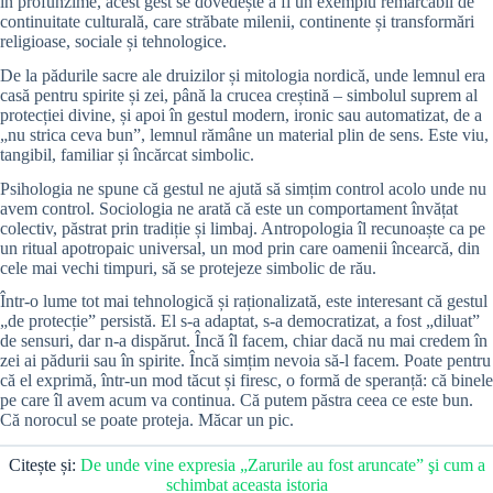
în profunzime, acest gest se dovedește a fi un exemplu remarcabil de
continuitate culturală, care străbate milenii, continente și transformări
religioase, sociale și tehnologice.
De la pădurile sacre ale druizilor și mitologia nordică, unde lemnul era
casă pentru spirite și zei, până la crucea creștină – simbolul suprem al
protecției divine, și apoi în gestul modern, ironic sau automatizat, de a
„nu strica ceva bun”, lemnul rămâne un material plin de sens. Este viu,
tangibil, familiar și încărcat simbolic.
Psihologia ne spune că gestul ne ajută să simțim control acolo unde nu
avem control. Sociologia ne arată că este un comportament învățat
colectiv, păstrat prin tradiție și limbaj. Antropologia îl recunoaște ca pe
un ritual apotropaic universal, un mod prin care oamenii încearcă, din
cele mai vechi timpuri, să se protejeze simbolic de rău.
Într-o lume tot mai tehnologică și raționalizată, este interesant că gestul
„de protecție” persistă. El s-a adaptat, s-a democratizat, a fost „diluat”
de sensuri, dar n-a dispărut. Încă îl facem, chiar dacă nu mai credem în
zei ai pădurii sau în spirite. Încă simțim nevoia să-l facem. Poate pentru
că el exprimă, într-un mod tăcut și firesc, o formă de speranță: că binele
pe care îl avem acum va continua. Că putem păstra ceea ce este bun.
Că norocul se poate proteja. Măcar un pic.
Citește și:
De unde vine expresia „Zarurile au fost aruncate” şi cum a
schimbat aceasta istoria