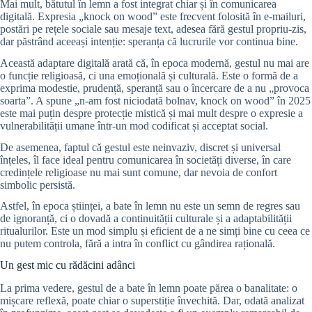
Mai mult, bătutul în lemn a fost integrat chiar și în comunicarea
digitală. Expresia „knock on wood” este frecvent folosită în e-mailuri,
postări pe rețele sociale sau mesaje text, adesea fără gestul propriu-zis,
dar păstrând aceeași intenție: speranța că lucrurile vor continua bine.
Această adaptare digitală arată că, în epoca modernă, gestul nu mai are
o funcție religioasă, ci una emoțională și culturală. Este o formă de a
exprima modestie, prudență, speranță sau o încercare de a nu „provoca
soarta”. A spune „n-am fost niciodată bolnav, knock on wood” în 2025
este mai puțin despre protecție mistică și mai mult despre o expresie a
vulnerabilității umane într-un mod codificat și acceptat social.
De asemenea, faptul că gestul este neinvaziv, discret și universal
înțeles, îl face ideal pentru comunicarea în societăți diverse, în care
credințele religioase nu mai sunt comune, dar nevoia de confort
simbolic persistă.
Astfel, în epoca științei, a bate în lemn nu este un semn de regres sau
de ignoranță, ci o dovadă a continuității culturale și a adaptabilității
ritualurilor. Este un mod simplu și eficient de a ne simți bine cu ceea ce
nu putem controla, fără a intra în conflict cu gândirea rațională.
Un gest mic cu rădăcini adânci
La prima vedere, gestul de a bate în lemn poate părea o banalitate: o
mișcare reflexă, poate chiar o superstiție învechită. Dar, odată analizat