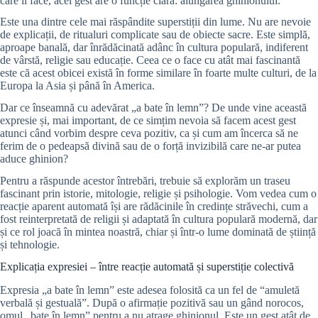
care îl face, acel gest are o funcție clară: alungarea ghinionului.
Este una dintre cele mai răspândite superstiții din lume. Nu are nevoie
de explicații, de ritualuri complicate sau de obiecte sacre. Este simplă,
aproape banală, dar înrădăcinată adânc în cultura populară, indiferent
de vârstă, religie sau educație. Ceea ce o face cu atât mai fascinantă
este că acest obicei există în forme similare în foarte multe culturi, de la
Europa la Asia și până în America.
Dar ce înseamnă cu adevărat „a bate în lemn”? De unde vine această
expresie și, mai important, de ce simțim nevoia să facem acest gest
atunci când vorbim despre ceva pozitiv, ca și cum am încerca să ne
ferim de o pedeapsă divină sau de o forță invizibilă care ne-ar putea
aduce ghinion?
Pentru a răspunde acestor întrebări, trebuie să explorăm un traseu
fascinant prin istorie, mitologie, religie și psihologie. Vom vedea cum o
reacție aparent automată își are rădăcinile în credințe străvechi, cum a
fost reinterpretată de religii și adaptată în cultura populară modernă, dar
și ce rol joacă în mintea noastră, chiar și într-o lume dominată de știință
și tehnologie.
Explicația expresiei – între reacție automată și superstiție colectivă
Expresia „a bate în lemn” este adesea folosită ca un fel de “amuletă
verbală și gestuală”. După o afirmație pozitivă sau un gând norocos,
omul „bate în lemn” pentru a nu atrage ghinionul. Este un gest atât de