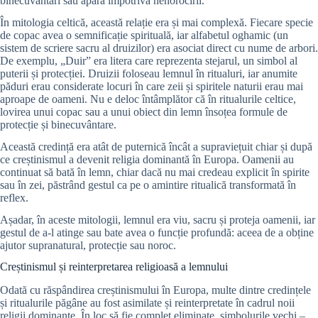
binecuvântări sau apăra împotriva nenorocirii.
În mitologia celtică, această relație era și mai complexă. Fiecare specie
de copac avea o semnificație spirituală, iar alfabetul oghamic (un
sistem de scriere sacru al druizilor) era asociat direct cu nume de arbori.
De exemplu, „Duir” era litera care reprezenta stejarul, un simbol al
puterii și protecției. Druizii foloseau lemnul în ritualuri, iar anumite
păduri erau considerate locuri în care zeii și spiritele naturii erau mai
aproape de oameni. Nu e deloc întâmplător că în ritualurile celtice,
lovirea unui copac sau a unui obiect din lemn însoțea formule de
protecție și binecuvântare.
Această credință era atât de puternică încât a supraviețuit chiar și după
ce creștinismul a devenit religia dominantă în Europa. Oamenii au
continuat să bată în lemn, chiar dacă nu mai credeau explicit în spirite
sau în zei, păstrând gestul ca pe o amintire ritualică transformată în
reflex.
Așadar, în aceste mitologii, lemnul era viu, sacru și proteja oamenii, iar
gestul de a-l atinge sau bate avea o funcție profundă: aceea de a obține
ajutor supranatural, protecție sau noroc.
Creștinismul și reinterpretarea religioasă a lemnului
Odată cu răspândirea creștinismului în Europa, multe dintre credințele
și ritualurile păgâne au fost asimilate și reinterpretate în cadrul noii
religii dominante. În loc să fie complet eliminate, simbolurile vechi –