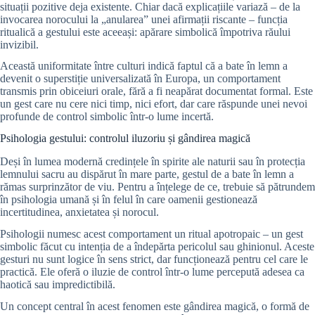
situații pozitive deja existente. Chiar dacă explicațiile variază – de la
invocarea norocului la „anularea” unei afirmații riscante – funcția
ritualică a gestului este aceeași: apărare simbolică împotriva răului
invizibil.
Această uniformitate între culturi indică faptul că a bate în lemn a
devenit o superstiție universalizată în Europa, un comportament
transmis prin obiceiuri orale, fără a fi neapărat documentat formal. Este
un gest care nu cere nici timp, nici efort, dar care răspunde unei nevoi
profunde de control simbolic într-o lume incertă.
Psihologia gestului: controlul iluzoriu și gândirea magică
Deși în lumea modernă credințele în spirite ale naturii sau în protecția
lemnului sacru au dispărut în mare parte, gestul de a bate în lemn a
rămas surprinzător de viu. Pentru a înțelege de ce, trebuie să pătrundem
în psihologia umană și în felul în care oamenii gestionează
incertitudinea, anxietatea și norocul.
Psihologii numesc acest comportament un ritual apotropaic – un gest
simbolic făcut cu intenția de a îndepărta pericolul sau ghinionul. Aceste
gesturi nu sunt logice în sens strict, dar funcționează pentru cel care le
practică. Ele oferă o iluzie de control într-o lume percepută adesea ca
haotică sau impredictibilă.
Un concept central în acest fenomen este gândirea magică, o formă de