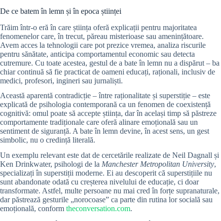
De ce batem în lemn și în epoca științei
Trăim într-o eră în care știința oferă explicații pentru majoritatea
fenomenelor care, în trecut, păreau misterioase sau amenințătoare.
Avem acces la tehnologii care pot prezice vremea, analiza riscurile
pentru sănătate, anticipa comportamentul economic sau detecta
cutremure. Cu toate acestea, gestul de a bate în lemn nu a dispărut – ba
chiar continuă să fie practicat de oameni educați, raționali, inclusiv de
medici, profesori, ingineri sau jurnaliști.
Această aparentă contradicție – între raționalitate și superstiție – este
explicată de psihologia contemporană ca un fenomen de coexistență
cognitivă: omul poate să accepte știința, dar în același timp să păstreze
comportamente tradiționale care oferă alinare emoțională sau un
sentiment de siguranță. A bate în lemn devine, în acest sens, un gest
simbolic, nu o credință literală.
Un exemplu relevant este dat de cercetările realizate de Neil Dagnall și
Ken Drinkwater, psihologi de la
Manchester Metropolitan University
,
specializați în superstiții moderne. Ei au descoperit că superstițiile nu
sunt abandonate odată cu creșterea nivelului de educație, ci doar
transformate. Astfel, multe persoane nu mai cred în forțe supranaturale,
dar păstrează gesturile „norocoase” ca parte din rutina lor socială sau
emoțională, conform
theconversation.com
.