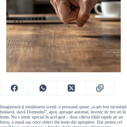
Imaginează-ți următoarea scenă: o persoană spune „n-am fost niciodată
bolnavă, slavă Domnului”, apoi, aproape automat, lovește de trei ori în
lemn. Nu e nimic special în acel gest – doar câteva bătăi rapide pe un
birou, o masă sau orice obiect din lemn din apropiere. Dar pentru cel