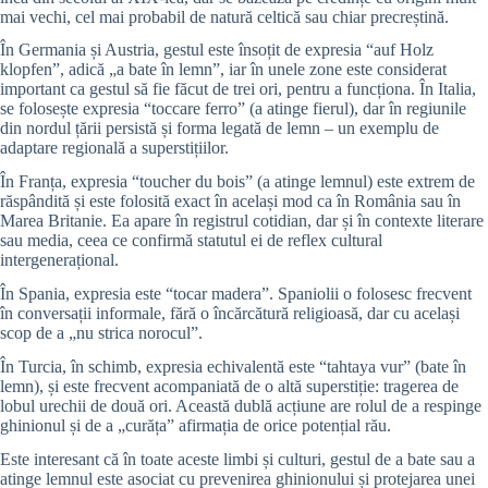
mai vechi, cel mai probabil de natură celtică sau chiar precreștină.
În Germania și Austria, gestul este însoțit de expresia “auf Holz
klopfen”, adică „a bate în lemn”, iar în unele zone este considerat
important ca gestul să fie făcut de trei ori, pentru a funcționa. În Italia,
se folosește expresia “toccare ferro” (a atinge fierul), dar în regiunile
din nordul țării persistă și forma legată de lemn – un exemplu de
adaptare regională a superstițiilor.
În Franța, expresia “toucher du bois” (a atinge lemnul) este extrem de
răspândită și este folosită exact în același mod ca în România sau în
Marea Britanie. Ea apare în registrul cotidian, dar și în contexte literare
sau media, ceea ce confirmă statutul ei de reflex cultural
intergenerațional.
În Spania, expresia este “tocar madera”. Spaniolii o folosesc frecvent
în conversații informale, fără o încărcătură religioasă, dar cu același
scop de a „nu strica norocul”.
În Turcia, în schimb, expresia echivalentă este “tahtaya vur” (bate în
lemn), și este frecvent acompaniată de o altă superstiție: tragerea de
lobul urechii de două ori. Această dublă acțiune are rolul de a respinge
ghinionul și de a „curăța” afirmația de orice potențial rău.
Este interesant că în toate aceste limbi și culturi, gestul de a bate sau a
atinge lemnul este asociat cu prevenirea ghinionului și protejarea unei