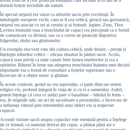
aveau rolul de a cere protecția entităților care locuiau în ei sau de a
domoli forțele invizibile ale naturii.
În special stejarul era văzut ca arborele sacru prin excelență. În
mitologiile europene vechi, cum ar fi cea celtică, greacă sau germanică,
stejarul era asociat cu zei ai cerului și ai furtunii: Jupiter, Zeus, Thor.
Lovirea lemnului (sau a trunchiului de copac) era percepută ca o formă
de comunicare cu divinul, sau ca o cerere de protecție împotriva
fulgerului, răului sau ghinionului.
Un exemplu elocvent vine din cultura celtică, unde druizii – preoții și
înțelepții triburilor celtice – oficiau ritualuri în păduri sacre. Acolo,
copacii erau priviți ca niște canale între lumea muritorilor și cea a
spiritelor. Bătutul în lemn sau atingerea trunchiului înaintea unei decizii
importante era o formă de consultare a forțelor superioare sau o
încercare de a obține noroc și ghidare.
În aceste contexte, gestul nu era superstiție, ci parte dintr-un sistem
religios viu, profund integrat în viața de zi cu zi a oamenilor. Astfel,
putem înțelege că ceea ce astăzi pare o banalitate – bătutul în lemn –
era, în originile sale, un act de sacralizare a prezentului, o încercare de
a influența viitorul prin intermediul unui obiect viu și respectat:
copacul.
Această viziune sacră asupra copacilor este esențială pentru a înțelege
de ce lemnul, ca material derivat din copac, a păstrat până azi o
încărcătură simbolică și a devenit canalul prin care gestul de protecție