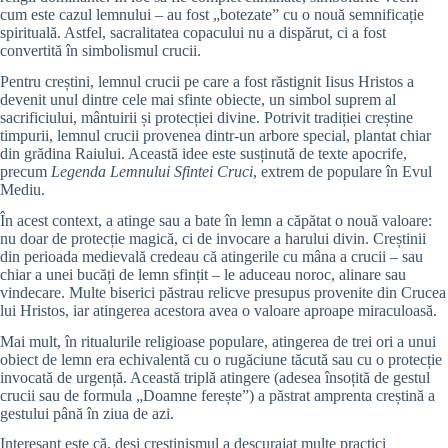
cum este cazul lemnului – au fost „botezate” cu o nouă semnificație
spirituală. Astfel, sacralitatea copacului nu a dispărut, ci a fost
convertită în simbolismul crucii.
Pentru creștini, lemnul crucii pe care a fost răstignit Iisus Hristos a
devenit unul dintre cele mai sfinte obiecte, un simbol suprem al
sacrificiului, mântuirii și protecției divine. Potrivit tradiției creștine
timpurii, lemnul crucii provenea dintr-un arbore special, plantat chiar
din grădina Raiului. Această idee este susținută de texte apocrife,
precum
Legenda Lemnului Sfintei Cruci
, extrem de populare în Evul
Mediu.
În acest context, a atinge sau a bate în lemn a căpătat o nouă valoare:
nu doar de protecție magică, ci de invocare a harului divin. Creștinii
din perioada medievală credeau că atingerile cu mâna a crucii – sau
chiar a unei bucăți de lemn sfințit – le aduceau noroc, alinare sau
vindecare. Multe biserici păstrau relicve presupus provenite din Crucea
lui Hristos, iar atingerea acestora avea o valoare aproape miraculoasă.
Mai mult, în ritualurile religioase populare, atingerea de trei ori a unui
obiect de lemn era echivalentă cu o rugăciune tăcută sau cu o protecție
invocată de urgență. Această triplă atingere (adesea însoțită de gestul
crucii sau de formula „Doamne ferește”) a păstrat amprenta creștină a
gestului până în ziua de azi.
Interesant este că, deși creștinismul a descurajat multe practici