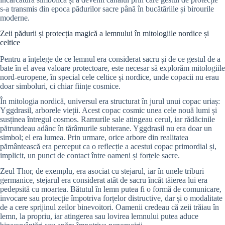
s-a transmis din epoca pădurilor sacre până în bucătăriile și birourile
moderne.
Zeii pădurii și protecția magică a lemnului în mitologiile nordice și
celtice
Pentru a înțelege de ce lemnul era considerat sacru și de ce gestul de a
bate în el avea valoare protectoare, este necesar să explorăm mitologiile
nord-europene, în special cele celtice și nordice, unde copacii nu erau
doar simboluri, ci chiar ființe cosmice.
În mitologia nordică, universul era structurat în jurul unui copac uriaș:
Yggdrasil, arborele vieții. Acest copac cosmic unea cele nouă lumi și
susținea întregul cosmos. Ramurile sale atingeau cerul, iar rădăcinile
pătrundeau adânc în tărâmurile subterane. Yggdrasil nu era doar un
simbol; el era lumea. Prin urmare, orice arbore din realitatea
pământească era perceput ca o reflecție a acestui copac primordial și,
implicit, un punct de contact între oameni și forțele sacre.
Zeul Thor, de exemplu, era asociat cu stejarul, iar în unele triburi
germanice, stejarul era considerat atât de sacru încât tăierea lui era
pedepsită cu moartea. Bătutul în lemn putea fi o formă de comunicare,
invocare sau protecție împotriva forțelor distructive, dar și o modalitate
de a cere sprijinul zeilor binevoitori. Oamenii credeau că zeii trăiau în
lemn, la propriu, iar atingerea sau lovirea lemnului putea aduce