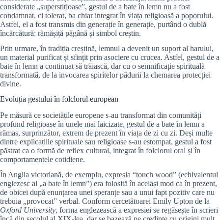
considerate „superstițioase”, gestul de a bate în lemn nu a fost
condamnat, ci tolerat, ba chiar integrat în viața religioasă a poporului.
Astfel, el a fost transmis din generație în generație, purtând o dublă
încărcătură: rămășiță păgână și simbol creștin.
Prin urmare, în tradiția creștină, lemnul a devenit un suport al harului,
un material purificat și sfințit prin asociere cu crucea. Astfel, gestul de a
bate în lemn a continuat să trăiască, dar cu o semnificație spirituală
transformată, de la invocarea spiritelor pădurii la chemarea protecției
divine.
Evoluția gestului în folclorul european
Pe măsură ce societățile europene s-au transformat din comunități
profund religioase în unele mai laicizate, gestul de a bate în lemn a
rămas, surprinzător, extrem de prezent în viața de zi cu zi. Deși multe
dintre explicațiile spirituale sau religioase s-au estompat, gestul a fost
păstrat ca o formă de reflex cultural, integrat în folclorul oral și în
comportamentele cotidiene.
În Anglia victoriană, de exemplu, expresia “touch wood” (echivalentul
englezesc al „a bate în lemn”) era folosită în același mod ca în prezent,
de obicei după enunțarea unei speranțe sau a unui fapt pozitiv care nu
trebuia „provocat” verbal. Conform cercetătoarei Emily Upton de la
Oxford University
, forma englezească a expresiei se regăsește în scrieri
încă din secolul al XIX-lea, dar se bazează pe credințe cu origini mult