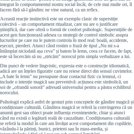
integrat în comportamentul nostru social încât, de cele mai multe ori, îl
facem fără să-l gândim: ne vine natural, ca un reflex.
Această reacție instinctivă este un exemplu clasic de superstiție
colectivă – un comportament ritualizat, care nu are o justificare
științifică, dar care oferă o formă de confort psihologic. Superstițiile de
acest gen funcționează adesea ca strategii de control simbolic asupra
lucrurilor pe care nu le putem controla în mod real: boală, accidente,
eșecuri, pierderi. Atunci când rostim o frază de tipul „Nu mi s-a
întâmplat niciodată așa ceva” și batem în lemn, ceea ce facem, de fapt,
este să încercăm să nu „stricăm” norocul prin simpla verbalizare a lui.
Din punct de vedere lingvistic, expresia este o construcție idiomatică,
adică are un înțeles figurativ care nu reiese direct din sensul cuvintelor.
„A bate în lemn” nu presupune doar contactul fizic cu lemnul, ci
include o intenție magică sau preventivă: acțiunea este simbolică, un
soi de „ofrandă sonoră” adresată universului pentru a păstra echilibrul
norocului.
Psihologii explică astfel de gesturi prin conceptele de gândire magică și
condiționare culturală. Gândirea magică se referă la convingerea că un
anumit gest sau obiect poate influența evenimentele, chiar și atunci
când nu există o legătură reală de cauzalitate. Condiționarea culturală
se referă la modul în care am învățat acest comportament din copilărie,
văzându-l la părinți, bunici, prieteni sau în mass-media, și