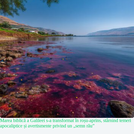
Marea biblică a Galileei s-a transformat în roșu-aprins, stârnind temeri
apocaliptice și avertismente privind un „semn rău”