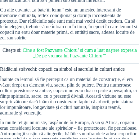
internalizându-l fără să-l punem sub semnul întrebării.
Cu alte cuvinte, „a bate în lemn” este un amestec interesant de
memorie culturală, reflex condiționat și dorință inconștientă de
protecție. Dar rădăcinile sale sunt mult mai vechi decât credem. Ca să
le înțelegem, trebuie să ne întoarcem în timp, în epoci în care lemnul și
copacii nu erau doar materie primă, ci entități sacre, adesea locuite de
zei sau spirite.
Citește și:
Cine a fost Pazvante Chioru’ și cum a luat naștere expresia
„De pe vremea lui Pazvante Chioru’”
Rădăcini străvechi: copacii ca simbol al sacrului în culturi antice
Înainte ca lemnul să fie perceput ca un material de construcție, el era
văzut drept un element viu, sacru, plin de putere. Pentru numeroase
culturi preistorice și antice, copacii nu erau doar o parte a peisajului, ci
ființe spirituale, sacre, cu o prezență divină. Această viziune nu este
surprinzătoare dacă luăm în considerare faptul că arborii, prin statura
lor impunătoare, longevitate și cicluri naturale, inspirau teamă,
admirație și venerație.
În multe religii animiste, răspândite în Europa, Asia și Africa, copacii
erau considerați locuințe ale spiritelor – fie protectoare, fie periculoase.
Antropologii susțin că atingerile, bătăile sau ofrandele aduse copacilor