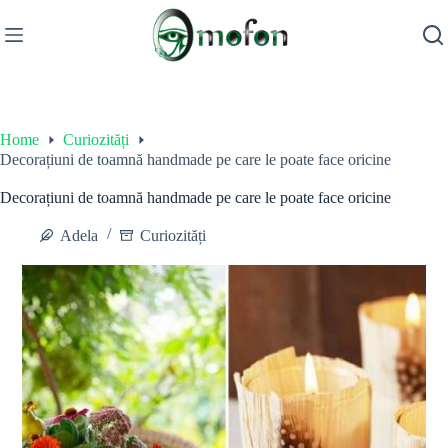
Skip
to
content
Home
Curiozități
Decorațiuni de toamnă handmade pe care le poate face oricine
Decorațiuni de toamnă handmade pe care le poate face oricine
Adela
Curiozități