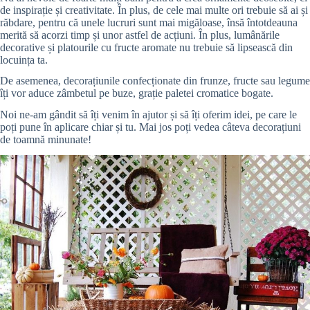
de inspirație și creativitate. În plus, de cele mai multe ori trebuie să ai și
răbdare, pentru că unele lucruri sunt mai migăloase, însă întotdeauna
merită să acorzi timp și unor astfel de acțiuni. În plus, lumânările
decorative și platourile cu fructe aromate nu trebuie să lipsească din
locuința ta.
De asemenea, decorațiunile confecționate din frunze, fructe sau legume
îți vor aduce zâmbetul pe buze, grație paletei cromatice bogate.
Noi ne-am gândit să îți venim în ajutor și să îți oferim idei, pe care le
poți pune în aplicare chiar și tu. Mai jos poți vedea câteva decorațiuni
de toamnă minunate!