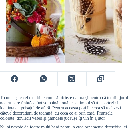
Toamna știe cel mai bine cum să picteze natura și pentru că tot din jurul
nostru pare îmbrăcat într-o haină nouă, este timpul să îți asortezi și
locuința cu peisajul de afară. Pentru aceasta poți încerca să realizezi
câteva decorațiuni de toamnă, cu ceea ce ai prin casă. Frunzele
colorate, dovlecii veseli și ghindele jucăușe îți vin în ajutor.
Nu ai nevoie de foarte mulți bani pentru a crea ornamente deosebite, ci