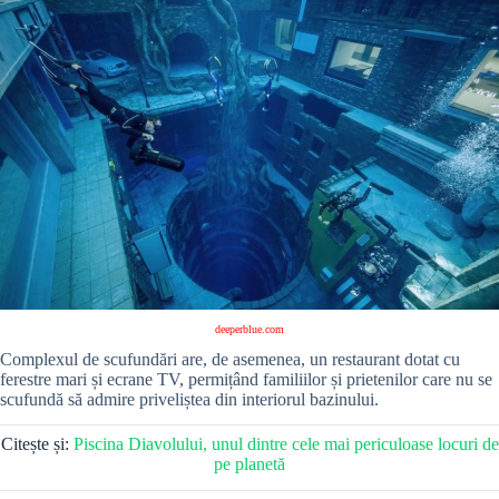
deeperblue.com
Complexul de scufundări are, de asemenea, un restaurant dotat cu
ferestre mari și ecrane TV, permițând familiilor și prietenilor care nu se
scufundă să admire priveliștea din interiorul bazinului.
Citește și:
Piscina Diavolului, unul dintre cele mai periculoase locuri de
pe planetă