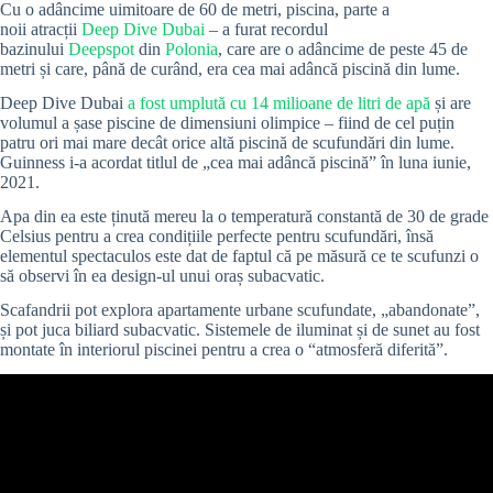
Cu o adâncime uimitoare de 60 de metri, piscina, parte a
noii
atracții
Deep Dive Dubai
– a furat recordul
bazinului
Deepspot
din
Polonia
, care are o adâncime de peste 45 de
metri și care, până de curând, era cea mai adâncă piscină din lume.
Deep Dive Dubai
a
fost umplută cu 14 milioane de litri de apă
și are
volumul a șase piscine de dimensiuni olimpice – fiind de cel puțin
patru ori mai mare decât orice altă piscină de scufundări din lume.
Guinness i-a acordat titlul de „cea mai adâncă piscină” în luna iunie,
2021.
Apa din ea este ținută mereu la o temperatură constantă de 30 de grade
Celsius pentru a crea condițiile perfecte pentru scufundări, însă
elementul spectaculos este dat de faptul că pe măsură ce te scufunzi o
să observi în ea design-ul unui oraș subacvatic.
Scafandrii pot explora apartamente urbane scufundate, „abandonate”,
și pot juca biliard subacvatic.
Sistemele de iluminat și de sunet au fost
montate în interiorul piscinei pentru a crea o “atmosferă diferită”.