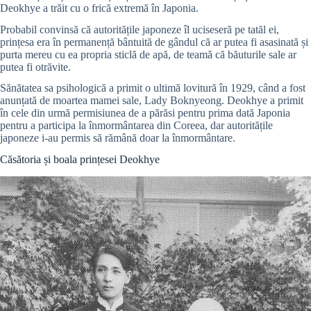
Deokhye a trăit cu o frică extremă în Japonia.
Probabil convinsă că autoritățile japoneze îl uciseseră pe tatăl ei,
prințesa era în permanență bântuită de gândul că ar putea fi asasinată și
purta mereu cu ea propria sticlă de apă, de teamă că băuturile sale ar
putea fi otrăvite.
Sănătatea sa psihologică a primit o ultimă lovitură în 1929, când a fost
anunțată de moartea mamei sale, Lady Boknyeong. Deokhye a primit
în cele din urmă permisiunea de a părăsi pentru prima dată Japonia
pentru a participa la înmormântarea din Coreea, dar autoritățile
japoneze i-au permis să rămână doar la înmormântare.
Căsătoria și boala prințesei Deokhye