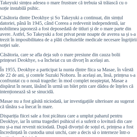
Takeyuki simțea adesea o mare frustrare că trebuia să trăiască cu o
soție instabilă psihic.
Căsătoria dintre Deokhye și So Takeyuki a continuat, din simțul
datoriei, până în 1945, când Coreea a redevenit independentă, iar
nobilimea japoneză a fost deposedată de titluri și de o mare parte din
avere. Astfel, So Takeyuki a fost privat peste noapte de averea sa și s-a
trezit în imposibilitatea de a plăti cheltuielile medicale necesare îngrijirii
soției sale.
Căsătoria, care se afla deja sub o mare presiune din cauza bolii
prințesei Deokhye, s-a încheiat cu un divorț în același an.
În 1955, Deokhye a participat la nunta dintre fiica sa Masae, în vârstă
de 22 de ani, și contele Suzuki Noboru. În același an, însă, prințesa s-a
confruntat cu o nouă tragedie: în mod complet neașteptat, Masae a
dispărut în neant, lăsând în urmă un bilet prin care dădea de înțeles că
intenționează să se sinucidă.
Masae nu a fost găsită niciodată, iar investigațiile ulterioare au sugerat
că tânăra s-a înecat în mare.
Dispariția fiicei sale a fost picătura care a umplut paharul pentru
Deokhye, iar în urma tragediei psihicul ei a suferit o lovitură din care
nu și-a mai revenit niciodată. După divorțul de soțul ei, prințesa a fost
încredințată în custodia unui unchi, care a decis să o interneze într-o