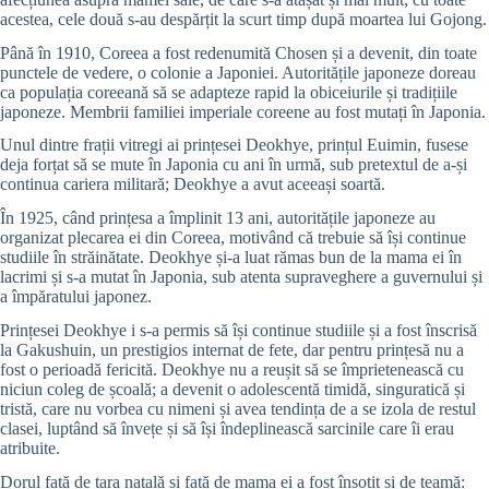
acestea, cele două s-au despărțit la scurt timp după moartea lui Gojong.
Până în 1910, Coreea a fost redenumită Chosen și a devenit, din toate
punctele de vedere, o colonie a Japoniei. Autoritățile japoneze doreau
ca populația coreeană să se adapteze rapid la obiceiurile și tradițiile
japoneze. Membrii familiei imperiale coreene au fost mutați în Japonia.
Unul dintre frații vitregi ai prințesei Deokhye, prințul Euimin, fusese
deja forțat să se mute în Japonia cu ani în urmă, sub pretextul de a-și
continua cariera militară; Deokhye a avut aceeași soartă.
În 1925, când prințesa a împlinit 13 ani, autoritățile japoneze au
organizat plecarea ei din Coreea, motivând că trebuie să își continue
studiile în străinătate. Deokhye și-a luat rămas bun de la mama ei în
lacrimi și s-a mutat în Japonia, sub atenta supraveghere a guvernului și
a împăratului japonez.
Prințesei Deokhye i s-a permis să își continue studiile și a fost înscrisă
la Gakushuin, un prestigios internat de fete, dar pentru prințesă nu a
fost o perioadă fericită. Deokhye nu a reușit să se împrietenească cu
niciun coleg de școală; a devenit o adolescentă timidă, singuratică și
tristă, care nu vorbea cu nimeni și avea tendința de a se izola de restul
clasei, luptând să învețe și să își îndeplinească sarcinile care îi erau
atribuite.
Dorul față de țara natală și față de mama ei a fost însoțit și de teamă: