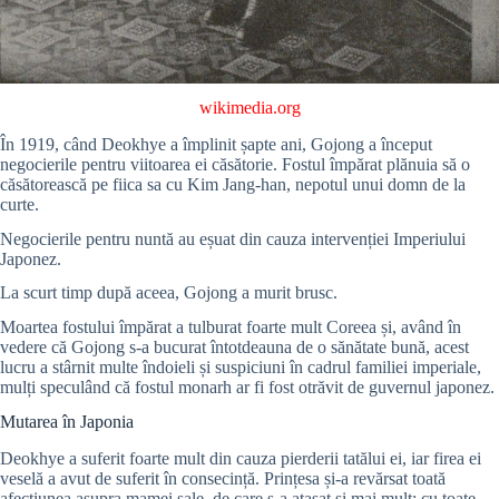
wikimedia.org
În 1919, când Deokhye a împlinit șapte ani, Gojong a început
negocierile pentru viitoarea ei căsătorie. Fostul împărat plănuia să o
căsătorească pe fiica sa cu Kim Jang-han, nepotul unui domn de la
curte.
Negocierile pentru nuntă au eșuat din cauza intervenției Imperiului
Japonez.
La scurt timp după aceea, Gojong a murit brusc.
Moartea fostului împărat a tulburat foarte mult Coreea și, având în
vedere că Gojong s-a bucurat întotdeauna de o sănătate bună, acest
lucru a stârnit multe îndoieli și suspiciuni în cadrul familiei imperiale,
mulți speculând că fostul monarh ar fi fost otrăvit de guvernul japonez.
Mutarea în Japonia
Deokhye a suferit foarte mult din cauza pierderii tatălui ei, iar firea ei
veselă a avut de suferit în consecință. Prințesa și-a revărsat toată
afecțiunea asupra mamei sale, de care s-a atașat și mai mult; cu toate