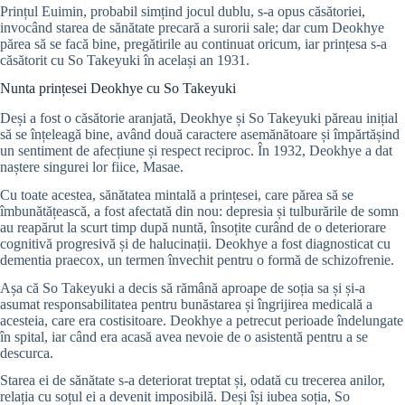
Prințul Euimin, probabil simțind jocul dublu, s-a opus căsătoriei,
invocând starea de sănătate precară a surorii sale; dar cum Deokhye
părea să se facă bine, pregătirile au continuat oricum, iar prințesa s-a
căsătorit cu So Takeyuki în același an 1931.
Nunta prințesei Deokhye cu So Takeyuki
Deși a fost o căsătorie aranjată, Deokhye și So Takeyuki păreau inițial
să se înțeleagă bine, având două caractere asemănătoare și împărtășind
un sentiment de afecțiune și respect reciproc. În 1932, Deokhye a dat
naștere singurei lor fiice, Masae.
Cu toate acestea, sănătatea mintală a prințesei, care părea să se
îmbunătățească, a fost afectată din nou: depresia și tulburările de somn
au reapărut la scurt timp după nuntă, însoțite curând de o deteriorare
cognitivă progresivă și de halucinații. Deokhye a fost diagnosticat cu
dementia praecox, un termen învechit pentru o formă de schizofrenie.
Așa că So Takeyuki a decis să rămână aproape de soția sa și și-a
asumat responsabilitatea pentru bunăstarea și îngrijirea medicală a
acesteia, care era costisitoare. Deokhye a petrecut perioade îndelungate
în spital, iar când era acasă avea nevoie de o asistentă pentru a se
descurca.
Starea ei de sănătate s-a deteriorat treptat și, odată cu trecerea anilor,
relația cu soțul ei a devenit imposibilă. Deși își iubea soția, So