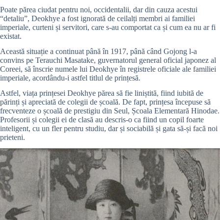
Poate părea ciudat pentru noi, occidentalii, dar din cauza acestui
“detaliu”, Deokhye a fost ignorată de ceilalți membri ai familiei
imperiale, curteni și servitori, care s-au comportat ca și cum ea nu ar fi
existat.
Această situație a continuat până în 1917, până când Gojong l-a
convins pe Terauchi Masatake, guvernatorul general oficial japonez al
Coreei, să înscrie numele lui Deokhye în registrele oficiale ale familiei
imperiale, acordându-i astfel titlul de prințesă.
Astfel, viața prințesei Deokhye părea să fie liniștită, fiind iubită de
părinți și apreciată de colegii de școală. De fapt, prințesa începuse să
frecventeze o școală de prestigiu din Seul, Școala Elementară Hinodae.
Profesorii și colegii ei de clasă au descris-o ca fiind un copil foarte
inteligent, cu un fler pentru studiu, dar și sociabilă și gata să-și facă noi
prieteni.