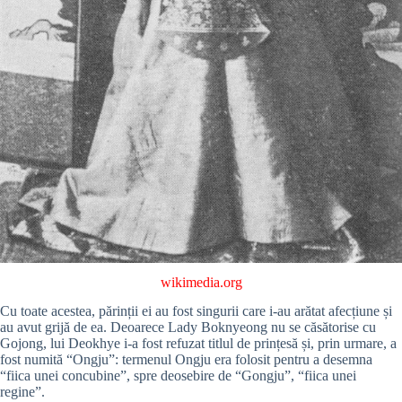
wikimedia.org
Cu toate acestea, părinții ei au fost singurii care i-au arătat afecțiune și
au avut grijă de ea. Deoarece Lady Boknyeong nu se căsătorise cu
Gojong, lui Deokhye i-a fost refuzat titlul de prințesă și, prin urmare, a
fost numită “Ongju”: termenul Ongju era folosit pentru a desemna
“fiica unei concubine”, spre deosebire de “Gongju”, “fiica unei
regine”.