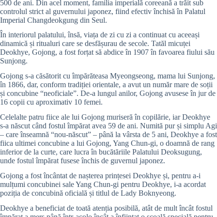
500 de ani. Din acel moment, familia imperială coreeană a trăit sub
controlul strict al guvernului japonez, fiind efectiv închisă în Palatul
Imperial Changdeokgung din Seul.
În interiorul palatului, însă, viața de zi cu zi a continuat cu aceeași
dinamică și ritualuri care se desfășurau de secole. Tatăl micuței
Deokhye, Gojong, a fost forțat să abdice în 1907 în favoarea fiului său
Sunjong.
Gojong s-a căsătorit cu împărăteasa Myeongseong, mama lui Sunjong,
în 1866, dar, conform tradiției orientale, a avut un număr mare de soții
și concubine “neoficiale”. De-a lungul anilor, Gojong avusese în jur de
16 copii cu aproximativ 10 femei.
Celelalte patru fiice ale lui Gojong muriseră în copilărie, iar Deokhye
s-a născut când fostul împărat avea 59 de ani. Numită pur și simplu Agi
– care înseamnă “nou-născut” – până la vârsta de 5 ani, Deokhye a fost
fiica ultimei concubine a lui Gojong, Yang Chun-gi, o doamnă de rang
inferior de la curte, care lucra în bucătăriile Palatului Deoksugung,
unde fostul împărat fusese închis de guvernul japonez.
Gojong a fost încântat de nașterea prințesei Deokhye și, pentru a-i
mulțumi concubinei sale Yang Chun-gi pentru Deokhye, i-a acordat
poziția de concubină oficială și titlul de Lady Boknyeong.
Deokhye a beneficiat de toată atenția posibilă, atât de mult încât fostul
împărat a mers până într-acolo încât a înființat o școală specială pentru