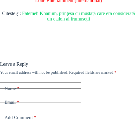
Lotte Entertainment (International)
Citește și:
Fatemeh Khanum, prințesa cu mustață care era considerată
un etalon al frumuseții
Leave a Reply
Your email address will not be published.
Required fields are marked
*
Name
*
Email
*
Add Comment
*