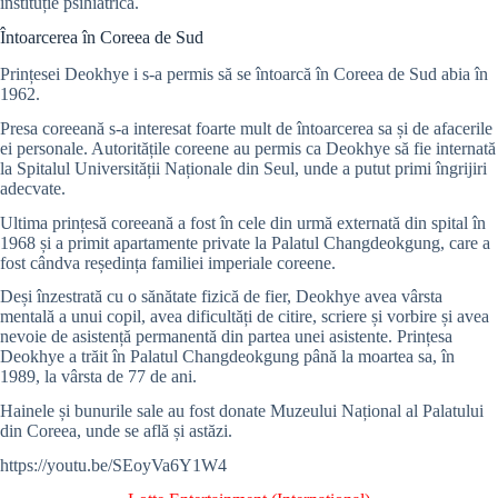
instituție psihiatrică.
Întoarcerea în Coreea de Sud
Prințesei Deokhye i s-a permis să se întoarcă în Coreea de Sud abia în
1962.
Presa coreeană s-a interesat foarte mult de întoarcerea sa și de afacerile
ei personale. Autoritățile coreene au permis ca Deokhye să fie internată
la Spitalul Universității Naționale din Seul, unde a putut primi îngrijiri
adecvate.
Ultima prințesă coreeană a fost în cele din urmă externată din spital în
1968 și a primit apartamente private la Palatul Changdeokgung, care a
fost cândva reședința familiei imperiale coreene.
Deși înzestrată cu o sănătate fizică de fier, Deokhye avea vârsta
mentală a unui copil, avea dificultăți de citire, scriere și vorbire și avea
nevoie de asistență permanentă din partea unei asistente. Prințesa
Deokhye a trăit în Palatul Changdeokgung până la moartea sa, în
1989, la vârsta de 77 de ani.
Hainele și bunurile sale au fost donate Muzeului Național al Palatului
din Coreea, unde se află și astăzi.
https://youtu.be/SEoyVa6Y1W4