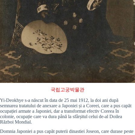
국립고궁박물관
Yi-Deokhye s-a născut în data de 25 mai 1912, la doi ani după
semnarea tratatului de anexare a Japoniei și a Coreei, care a pus capăt
ocupației armate a Japoniei, dar a transformat efectiv Coreea în
colonie, ocupație care va dura până la sfârșitul celui de-al Doilea
Război Mondial.
Domnia Japoniei a pus capăt puterii dinastiei Joseon, care durase peste