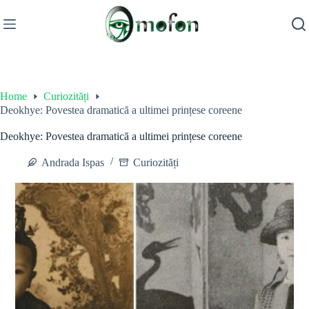
Skip
to
content
Home
Curiozități
Deokhye: Povestea dramatică a ultimei prințese coreene
Deokhye: Povestea dramatică a ultimei prințese coreene
Andrada Ispas
Curiozități