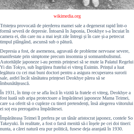
wikimedia.org
Tristețea provocată de pierderea mamei sale a degenerat rapid într-o
formă severă de depresie. Întoarsă în Japonia, Deokhye s-a încuiat în
camera ei, din care nu a mai ieșit zile întregi și în care și-a petrecut
timpul plângând, ascunsă sub o pătură.
Depresia a fost, de asemenea, agravată de probleme nervoase severe,
manifestate prin simptome precum insomnia și somnambulismul.
Autoritățile japoneze i-au permis prințesei să se mute la Palatul Regelui
Yi din Tokyo, sub îngrijirea fratelui ei vitreg Euimin. Prințul a luat
legătura cu cei mai buni doctori pentru a asigura recuperarea surorii
sale, astfel încât sănătatea prințesei Deokhye părea să se
îmbunătățească.
În 1931, în timp ce se afla încă în vizită la fratele ei vitreg, Deokhye a
fost luată sub aripa protectoare a împărătesei japoneze Mama Teimei,
care s-a oferit să o cupleze cu tineri pretendenți, însă alegerea viitorului
ei soț era prerogativa împărătesei.
Împărăteasa Teimei îl prefera pe un tânăr aristocrat japonez, contele So
Takeyuki. În realitate, a fost o farsă menită să-i înșele pe cei doi tineri:
nunta, a cărei natură era pur politică, fusese deja aranjată în 1930.