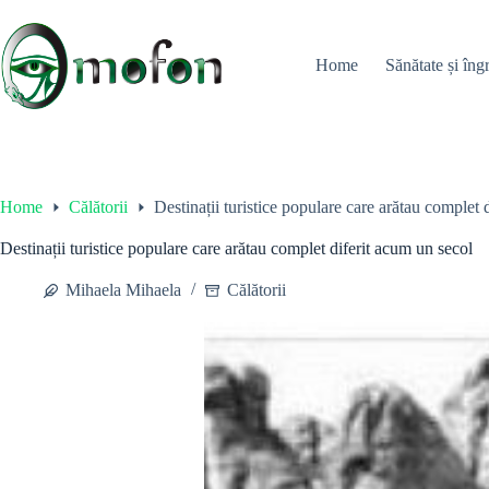
Skip
to
content
Home
Sănătate și îngr
Home
Călătorii
Destinații turistice populare care arătau complet 
Destinații turistice populare care arătau complet diferit acum un secol
Mihaela Mihaela
Călătorii