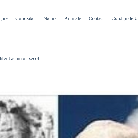
ijire
Curiozități
Natură
Animale
Contact
Condiții de Ut
diferit acum un secol