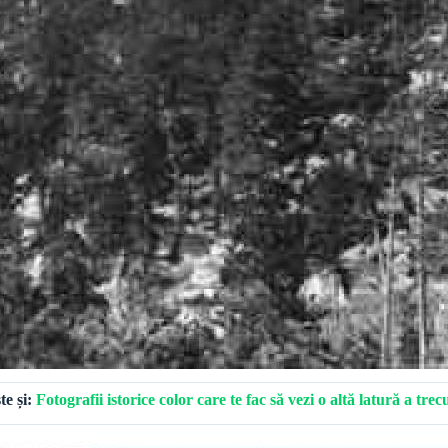
te și:
Fotografii istorice color care te fac să vezi o altă latură a trec