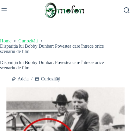
Skip
to
content
Home
Curiozități
Dispariția lui Bobby Dunbar: Povestea care întrece orice
scenariu de film
Dispariția lui Bobby Dunbar: Povestea care întrece orice
scenariu de film
Adela
Curiozități