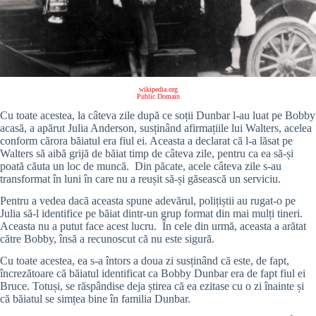
wikipedia.org
Public Domain
Cu toate acestea, la câteva zile după ce soții Dunbar l-au luat pe Bobby
acasă, a apărut Julia Anderson, susținând afirmațiile lui Walters, acelea
conform cărora băiatul era fiul ei.
Aceasta a declarat că l-a lăsat pe
Walters să aibă grijă de băiat timp de câteva zile, pentru ca ea să-și
poată căuta un loc de muncă. Din păcate, acele câteva zile s-au
transformat în luni în care nu a reușit să-și găsească un serviciu.
Pentru a vedea dacă aceasta spune adevărul, polițiștii au rugat-o pe
Julia să-l identifice pe băiat dintr-un grup format din mai mulți tineri.
Aceasta nu a putut face acest lucru. În cele din urmă, aceasta a arătat
către Bobby, însă a recunoscut că nu este sigură.
Cu toate acestea, ea s-a întors a doua zi susținând că este, de fapt,
încrezătoare că băiatul identificat ca Bobby Dunbar era de fapt fiul ei
Bruce. Totuși, se răspândise deja știrea că ea ezitase cu o zi înainte și
că băiatul se simțea bine în familia Dunbar.