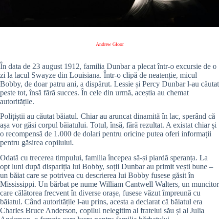
Andrew Gloor
În data de 23 august 1912, familia Dunbar a plecat într-o excursie de o
zi la lacul Swayze din Louisiana.
Într-o clipă de neatenție, micul
Bobby, de doar patru ani, a dispărut. Lessie și Percy Dunbar l-au căutat
peste tot, însă fără succes. În cele din urmă, aceștia au chemat
autoritățile.
Polițiștii au căutat băiatul. Chiar au aruncat dinamită în lac, sperând că
așa vor găsi corpul băiatului. Totul, însă, fără rezultat. A existat chiar și
o recompensă de 1.000 de dolari pentru oricine putea oferi informații
pentru găsirea copilului.
Odată cu trecerea timpului, familia începea să-și piardă speranța. La
opt luni după dispariția lui Bobby, soții Dunbar au primit vești bune –
un băiat care se potrivea cu descrierea lui Bobby fusese găsit în
Mississippi. Un bărbat pe nume William Cantwell Walters, un muncitor
care călătorea frecvent în diverse orașe, fusese văzut împreună cu
băiatul.
Când autoritățile l-au prins, acesta a declarat că băiatul era
Charles Bruce Anderson, copilul nelegitim al fratelui său și al Julia