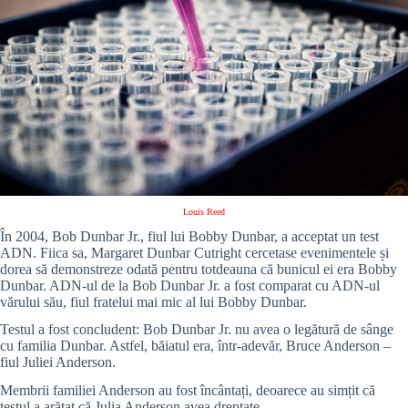
Louis Reed
În 2004, Bob Dunbar Jr., fiul lui Bobby Dunbar, a acceptat un test
ADN. Fiica sa, Margaret Dunbar Cutright cercetase evenimentele și
dorea să demonstreze odată pentru totdeauna că bunicul ei era Bobby
Dunbar. ADN-ul de la Bob Dunbar Jr. a fost comparat cu ADN-ul
vărului său, fiul fratelui mai mic al lui Bobby Dunbar.
Testul a fost concludent: Bob Dunbar Jr. nu avea o legătură de sânge
cu familia Dunbar. Astfel, băiatul era, într-adevăr, Bruce Anderson –
fiul
Juliei Anderson.
Membrii familiei Anderson au fost încântați, deoarece au simțit că
testul a arătat că
Julia Anderson avea dreptate.