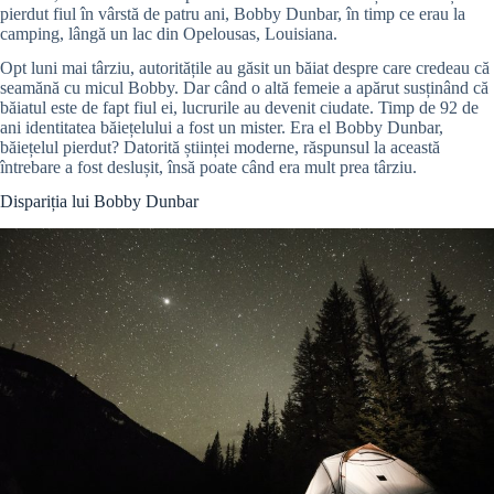
pierdut fiul în vârstă de patru ani, Bobby Dunbar, în timp ce erau la
camping, lângă un lac din Opelousas, Louisiana.
Opt luni mai târziu, autoritățile au găsit un băiat despre care credeau că
seamănă cu micul Bobby. Dar când o altă femeie a apărut susținând că
băiatul este de fapt fiul ei, lucrurile au devenit ciudate.
Timp de 92 de
ani identitatea băiețelului a fost un mister. Era el
Bobby Dunbar,
băiețelul pierdut?
Datorită științei moderne, răspunsul la această
întrebare a fost deslușit, însă poate când era mult prea târziu.
Dispariția lui
Bobby Dunbar