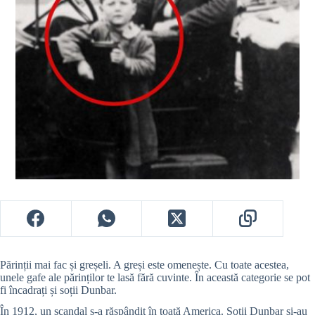
Părinții mai fac și greșeli. A greși este omenește. Cu toate acestea,
unele gafe ale părinților te lasă fără cuvinte. În această categorie se pot
fi încadrați și soții Dunbar.
În 1912, un scandal s-a răspândit în toată America. Soții Dunbar și-au