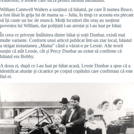
Anderson, o femeie care lucra pentru familia bărbatului.
William Cantwell Walters a susținut că băiatul, pe care îl numea Bruce,
a fost lăsat în grija lui de mama sa – Julia, în timp ce aceasta era plecate
să își caute un loc de muncă. Mulți locuitori din oraș au susținut
povestea lui William, dar polițiștii l-au arestat și l-au luat pe băiat.
În ceea ce privește întâlnirea dintre băiat și soții Dunbar, există mai
multe variante. Conform unui articol publicat într-un ziar local,
băiatul
a strigat instantaneu „Mama” când a văzut-o pe Lessie.
Alte teorii
susțin că atât Lessie, cât și Percy Dunbar au ezitat să confirme că
băiatul era Bobby.
A doua zi, după ce l-au luat pe băiat acasă, Lessie Dunbar a spus că a
identificat alunițe și cicatrice pe corpul copilului care confirmau că este
fiul ei.