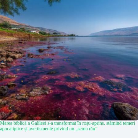
Marea biblică a Galileei s-a transformat în roșu-aprins, stârnind temeri
apocaliptice și avertismente privind un „semn rău”