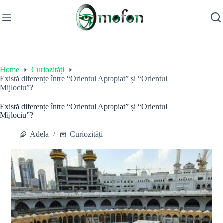
Skip
to
content
Home
Curiozități
Există diferențe între “Orientul Apropiat” și “Orientul
Mijlociu”?
Există diferențe între “Orientul Apropiat” și “Orientul
Mijlociu”?
Adela
Curiozități