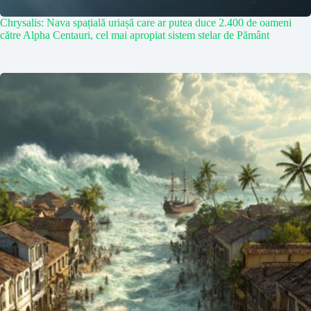
Chrysalis: Nava spațială uriașă care ar putea duce 2.400 de oameni
către Alpha Centauri, cel mai apropiat sistem stelar de Pământ