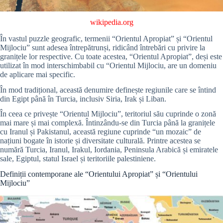
wikipedia.org
În vastul puzzle geografic, termenii “Orientul Apropiat” și “Orientul
Mijlociu” sunt adesea întrepătrunși, ridicând întrebări cu privire la
granițele lor respective. Cu toate acestea, “Orientul Apropiat”, deși este
utilizat în mod interschimbabil cu “Orientul Mijlociu, are un domeniu
de aplicare mai specific.
În mod tradițional, această denumire definește regiunile care se întind
din Egipt până în Turcia, inclusiv Siria, Irak și Liban.
În ceea ce privește “Orientul Mijlociu”, teritoriul său cuprinde o zonă
mai mare și mai complexă. Întinzându-se din Turcia până la granițele
cu Iranul și Pakistanul, această regiune cuprinde “un mozaic” de
națiuni bogate în istorie și diversitate culturală. Printre acestea se
numără Turcia, Iranul, Irakul, Iordania, Peninsula Arabică și emiratele
sale, Egiptul, statul Israel și teritoriile palestiniene.
Definiții contemporane ale “Orientului Apropiat” și “Orientului
Mijlociu”