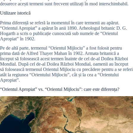
deoarece acești termeni sunt frecvent utilizați în mod interschimbabil.
Utilizare istorică
Prima diferență se referă la momentul în care termenii au apărut.
“Orientul Apropiat” a apărut în anii 1890. Arheologul britanic D. G.
Hogarth a scris o publicație cunoscută sub numele de “Orientul
Apropiat” în 1902.
Pe de altă parte, termenul “Orientul Mijlociu” a fost folosit pentru
prima dată de Alfred Thayer Mahan în 1902. Armata britanică a
început să folosească acest termen înainte de cel de-al Doilea Război
Mondial. După cel de-al Doilea Război Mondial, oamenii au început
să folosească termenul Orientul Mijlociu cu precădere pentru a se referi
atât la regiunea “Orientului Mijlociu”, cât și la cea a “Orientului
Apropiat”.
“Orientul Apropiat” vs. “Orientul Mijlociu”: care este diferența?