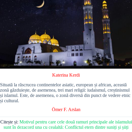
Katerina Kerdi
Situată la răscrucea continentelor asiatic, european și african, această
zonă găzduiește, de asemenea, trei mari religii: iudaismul, creștinismul
și islamul. Este, de asemenea, o zonă diversă din punct de vedere etnic
și cultural.
Ömer F. Arslan
Citește și:
Motivul pentru care cele două ramuri principale ale islamului
sunt în dezacord una cu cealaltă: Conflictul etern dintre suniți și șiiți