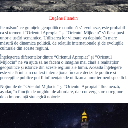
Eugène Flandin
Pe măsură ce granițele geopolitice continuă să evolueze, este probabil
ca și termenii “Orientul Apropiat” și “Orientul Mijlociu” să fie supuși
unor ajustări semantice. Utilizarea lor viitoare va depinde în mare
măsură de dinamica politică, de relațiile internaționale și de evoluțiile
culturale din aceste regiuni.
Înțelegerea diferențelor dintre “Orientul Apropiat” și “Orientul
Mijlociu” ne va ajuta să ne facem o imagine mai clară a realităților
geopolitice și istorice din aceste regiuni ale lumii. Această înțelegere
este vitală într-un context internațional în care deciziile politice și
percepțiile publice pot fi influențate de utilizarea unor termeni specifici.
Noțiunile de “Orientul Mijlociu” și “Orientul Apropiat” fluctuează,
așadar, în funcție de unghiul de abordare, dar converg spre o regiune
de o importanță strategică notorie.