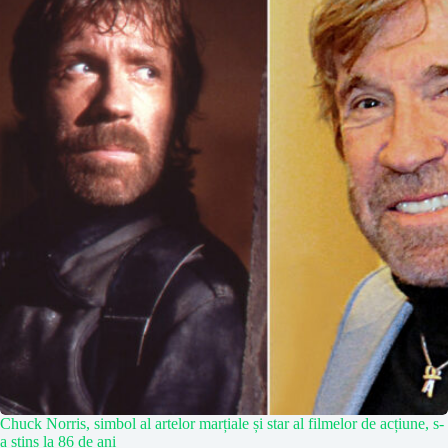
Chuck Norris, simbol al artelor marțiale și star al filmelor de acțiune, s-
a stins la 86 de ani