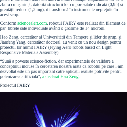
zbura cu ușurință, datorită structurii lor cu porozitate ridicată (0,95) și
greutății reduse (1,2 mg), îi transformă în instrumente neprețuite în
acest scop.
Conform
sciencealert.com
, robotul FAIRY este realizat din filament de
păr, fibrele sale individuale având o grosime de 14 microni.
Hao Zeng, cercetător al Universității din Tampere și lider de grup, și
Jianfeng Yang, cercetător doctoral, au venit cu un nou design pentru
proiectul lor numit FAIRY (Flying Aero-robots based on Light
Responsive Materials Assembly).
“Sună a poveste science-fiction, dar experimentele de validare a
conceptului incluse în cercetarea noastră arată că robotul pe care l-am
dezvoltat este un pas important către aplicații realiste potrivite pentru
polenizarea artificială”,
a declarat Hao Zeng
.
Proiectul FAIRY