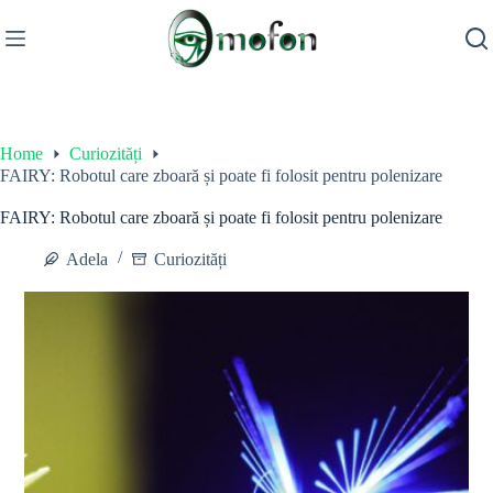
Skip
to
content
Home
Curiozități
FAIRY: Robotul care zboară și poate fi folosit pentru polenizare
FAIRY: Robotul care zboară și poate fi folosit pentru polenizare
Adela
Curiozități