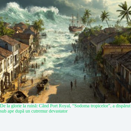
De la glorie la ruină: Când Port Royal, “Sodoma tropicelor”, a dispărut
sub ape după un cutremur devastator