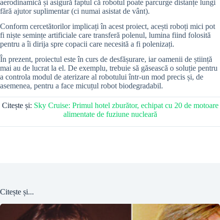
aerodinamică și asigură faptul că robotul poate parcurge distanțe lungi
fără ajutor suplimentar (ci numai asistat de vânt).
Conform cercetătorilor implicați în acest proiect, acești roboți mici pot
fi niște semințe artificiale care transferă polenul, lumina fiind folosită
pentru a îi dirija spre copacii care necesită a fi polenizați.
În prezent, proiectul este în curs de desfășurare, iar oamenii de știință
mai au de lucrat la el. De exemplu, trebuie să găsească o soluție pentru
a controla modul de aterizare al robotului într-un mod precis și, de
asemenea, pentru a face micuțul robot biodegradabil.
Citește și:
Sky Cruise: Primul hotel zburător, echipat cu 20 de motoare
alimentate de fuziune nucleară
Citește și...