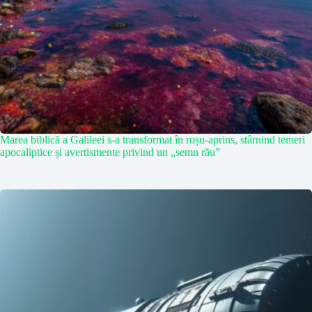
Marea biblică a Galileei s-a transformat în roșu-aprins, stârnind temeri
apocaliptice și avertismente privind un „semn rău”