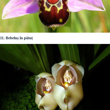
11. Bebeluș în pătuț