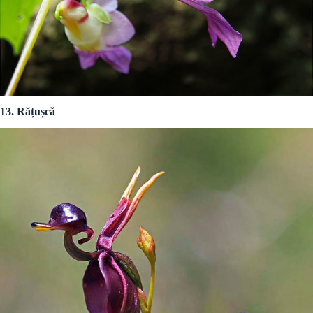
13. Rățușcă