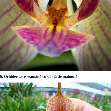
6. Orhidee care seamănă cu o față de maimuță