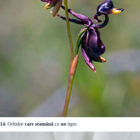
14.
Orhidee
care seamănă
cu
un
tigru