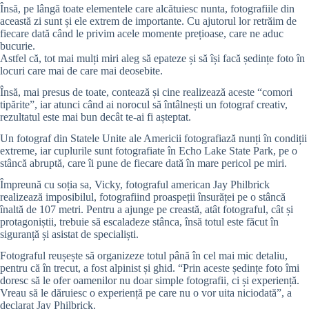
Însă, pe lângă toate elementele care alcătuiesc nunta, fotografiile din
această zi sunt și ele extrem de importante. Cu ajutorul lor retrăim de
fiecare dată când le privim acele momente prețioase, care ne aduc
bucurie.
Astfel că, tot mai mulți miri aleg să epateze și să își facă ședințe foto în
locuri care mai de care mai deosebite.
Însă, mai presus de toate, contează și cine realizează aceste “comori
tipărite”, iar atunci când ai norocul să întâlnești un fotograf creativ,
rezultatul este mai bun decât te-ai fi așteptat.
Un fotograf din Statele Unite ale Americii fotografiază nunți în condiții
extreme, iar cuplurile sunt fotografiate în Echo Lake State Park, pe o
stâncă abruptă, care îi pune de fiecare dată în mare pericol pe miri.
Împreună cu soția sa, Vicky, fotograful american Jay Philbrick
realizează imposibilul, fotografiind proaspeții însurăței pe o stâncă
înaltă de 107 metri. Pentru a ajunge pe creastă, atât fotograful, cât și
protagoniștii, trebuie să escaladeze stânca, însă totul este făcut în
siguranță și asistat de specialiști.
Fotograful reușește să organizeze totul până în cel mai mic detaliu,
pentru că în trecut, a fost alpinist și ghid. “Prin aceste ședințe foto îmi
doresc să le ofer oamenilor nu doar simple fotografii, ci și experiență.
Vreau să le dăruiesc o experiență pe care nu o vor uita niciodată”, a
declarat Jay Philbrick.