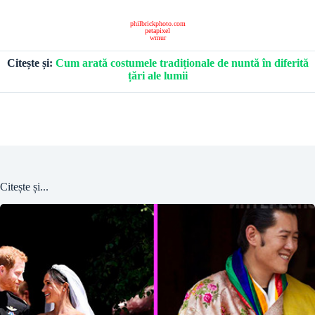
philbrickphoto.com
petapixel
wmur
Citește și:
Cum arată costumele tradiționale de nuntă în diferită
țări ale lumii
Citește și...