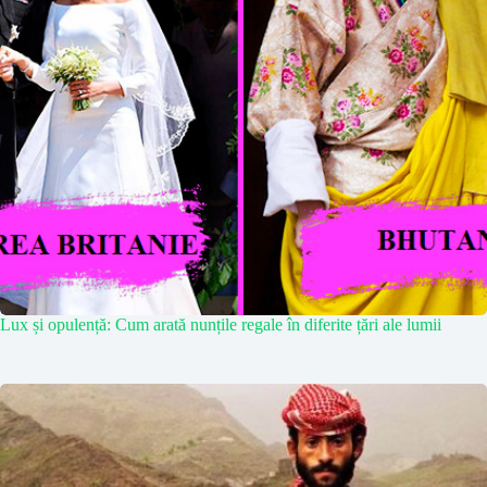
Lux și opulență: Cum arată nunțile regale în diferite țări ale lumii