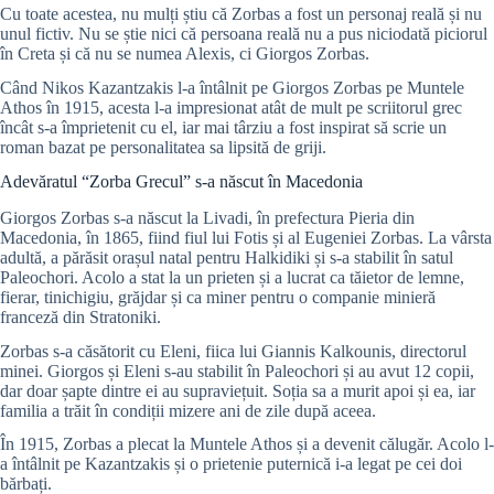
Cu toate acestea, nu mulți știu că Zorbas a fost un personaj reală și nu
unul fictiv. Nu se știe nici că persoana reală nu a pus niciodată piciorul
în Creta și că nu se numea Alexis, ci Giorgos Zorbas.
Când Nikos Kazantzakis l-a întâlnit pe Giorgos Zorbas pe Muntele
Athos în 1915, acesta l-a impresionat atât de mult pe scriitorul grec
încât s-a împrietenit cu el, iar mai târziu a fost inspirat să scrie un
roman bazat pe personalitatea sa lipsită de griji.
Adevăratul “Zorba Grecul” s-a născut în Macedonia
Giorgos Zorbas s-a născut la Livadi, în prefectura Pieria din
Macedonia, în 1865, fiind fiul lui Fotis și al Eugeniei Zorbas. La vârsta
adultă, a părăsit orașul natal pentru Halkidiki și s-a stabilit în satul
Paleochori. Acolo a stat la un prieten și a lucrat ca tăietor de lemne,
fierar, tinichigiu, grăjdar și ca miner pentru o companie minieră
franceză din Stratoniki.
Zorbas s-a căsătorit cu Eleni, fiica lui Giannis Kalkounis, directorul
minei. Giorgos și Eleni s-au stabilit în Paleochori și au avut 12 copii,
dar doar șapte dintre ei au supraviețuit. Soția sa a murit apoi și ea, iar
familia a trăit în condiții mizere ani de zile după aceea.
În 1915, Zorbas a plecat la Muntele Athos și a devenit călugăr. Acolo l-
a întâlnit pe Kazantzakis și o prietenie puternică i-a legat pe cei doi
bărbați.