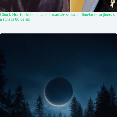
Chuck Norris, simbol al artelor marțiale și star al filmelor de acțiune, s-
a stins la 86 de ani