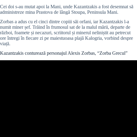
Cei doi s-au mutat apoi la Mani, unde Kazantzakis a fost desemnat să
administreze mina Prastova de lângă Stoupa, Peninsula Mani.
Zorbas a adus cu el cinci dintre copiii săi orfani, iar Kazantzakis l-a
numit miner șef. Trăind în frumosul sat de la malul mării, departe de
război, foamete și necazuri, scriitorul și minerul neliniștit au petrecut
ore întregi în fiecare zi pe maiestuoasa plajă Kalogria, vorbind despre
viață.
Kazantzakis conturează personajul Alexis Zorbas, “Zorba Grecul”