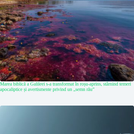
Marea biblică a Galileei s-a transformat în roșu-aprins, stârnind temeri
apocaliptice și avertismente privind un „semn rău”