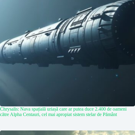
Chrysalis: Nava spațială uriașă care ar putea duce 2.400 de oameni
către Alpha Centauri, cel mai apropiat sistem stelar de Pământ