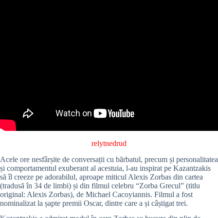
relytnedrud
Acele ore nesfârșite de conversații cu bărbatul, precum și personalitatea
și comportamentul exuberant al acestuia, l-au inspirat pe Kazantzakis
să îl creeze pe adorabilul, aproape miticul Alexis Zorbas din cartea
(tradusă în 34 de limbi) și din filmul celebru “Zorba Grecul” (titlu
original: Alexis Zorbas), de Michael Cacoyiannis. Filmul a fost
nominalizat la șapte premii Oscar, dintre care a și câștigat trei.