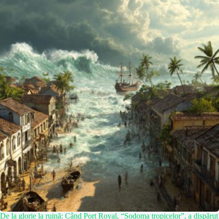
De la glorie la ruină: Când Port Royal, “Sodoma tropicelor”, a dispărut