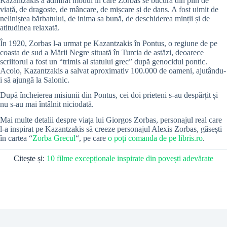
Kazantzakis a admirat modul în care Zorbas se bucura din plin de
viață, de dragoste, de mâncare, de mișcare și de dans. A fost uimit de
neliniștea bărbatului, de inima sa bună, de deschiderea minții și de
atitudinea relaxată.
În 1920, Zorbas l-a urmat pe Kazantzakis în Pontus, o regiune de pe
coasta de sud a Mării Negre situată în Turcia de astăzi, deoarece
scriitorul a fost un “trimis al statului grec” după genocidul pontic.
Acolo, Kazantzakis a salvat aproximativ 100.000 de oameni, ajutându-
i să ajungă la Salonic.
După încheierea misiunii din Pontus, cei doi prieteni s-au despărțit și
nu s-au mai întâlnit niciodată.
Mai multe detalii despre viața lui Giorgos Zorbas, personajul real care
l-a inspirat pe Kazantzakis să creeze personajul Alexis Zorbas, găsești
în cartea “
Zorba Grecul
“, pe care
o poți comanda de pe libris.ro
.
Citește și:
10 filme excepționale inspirate din povești adevărate