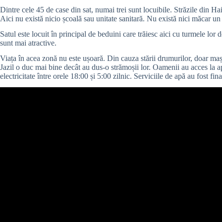
Dintre cele 45 de case din sat, numai trei sunt locuibile. Străzile din Ha
Aici nu există nicio școală sau unitate sanitară. Nu există nici măcar un
Satul este locuit în principal de beduini care trăiesc aici cu turmele lor 
sunt mai atractive.
Viața în acea zonă nu este ușoară. Din cauza stării drumurilor, doar mașin
Jazil o duc mai bine decât au dus-o strămoșii lor. Oamenii au acces la apă 
electricitate între orele 18:00 și 5:00 zilnic. Serviciile de apă au fost fi