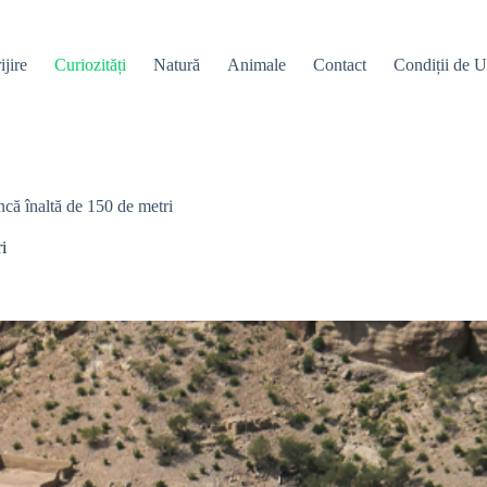
ijire
Curiozități
Natură
Animale
Contact
Condiții de Ut
ncă înaltă de 150 de metri
i