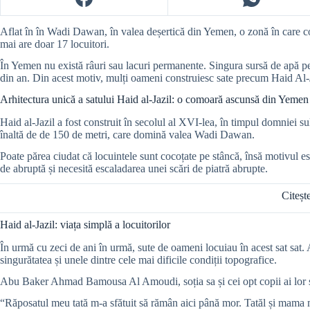
Aflat în în Wadi Dawan, în valea deșertică din Yemen, o zonă în care cond
mai are doar 17 locuitori.
În Yemen nu există râuri sau lacuri permanente. Singura sursă de apă pe
din an. Din acest motiv, mulți oameni construiesc sate precum Haid Al-J
Arhitectura unică a satului Haid al-Jazil: o comoară ascunsă din Yemen
Haid al-Jazil a fost construit în secolul al XVI-lea, în timpul domniei su
înaltă de de 150 de metri, care domină valea Wadi Dawan.
Poate părea ciudat că locuintele sunt cocoțate pe stâncă, însă motivul este
de abruptă și necesită escaladarea unei scări de piatră abrupte.
Citește
Haid al-Jazil: viața simplă a locuitorilor
În urmă cu zeci de ani în urmă, sute de oameni locuiau în acest sat sat. As
singurătatea și unele dintre cele mai dificile condiții topografice.
Abu Baker Ahmad Bamousa Al Amoudi, soția sa și cei opt copii ai lor sun
“Răposatul meu tată m-a sfătuit să rămân aici până mor. Tatăl și mam