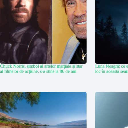
Chuck Norris, simbol al artelor marțiale și star
Luna Neagră: ce e
al filmelor de acțiune, s-a stins la 86 de ani
loc în această sea