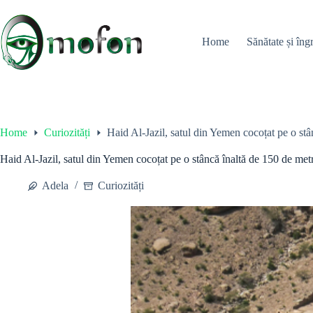
Skip
to
content
Home
Sănătate și îngr
Home
Curiozități
Haid Al-Jazil, satul din Yemen cocoțat pe o stâ
Haid Al-Jazil, satul din Yemen cocoțat pe o stâncă înaltă de 150 de metr
Adela
Curiozități