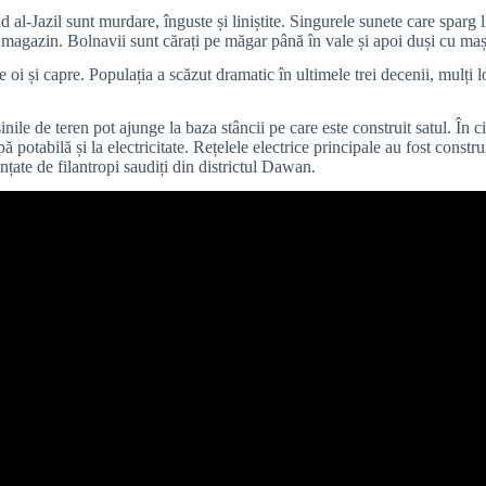
id al-Jazil sunt murdare, înguste și liniștite. Singurele sunete care sparg
 magazin. Bolnavii sunt cărați pe măgar până în vale și apoi duși cu mași
de oi și capre. Populația a scăzut dramatic în ultimele trei decenii, mulți 
ile de teren pot ajunge la baza stâncii pe care este construit satul. În ci
potabilă și la electricitate. Rețelele electrice principale au fost constru
nanțate de filantropi saudiți din districtul Dawan.