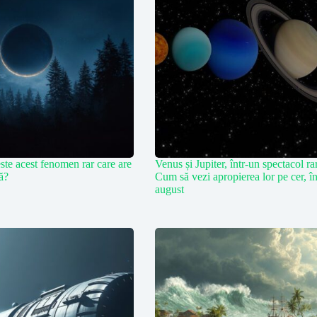
ste acest fenomen rar care are
Venus și Jupiter, într-un spectacol ra
ră?
Cum să vezi apropierea lor pe cer, î
august