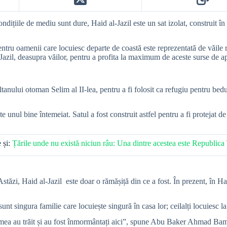
ițiile de mediu sunt dure, Haid al-Jazil este un sat izolat, construit în 
ntru oamenii care locuiesc departe de coastă este reprezentată de văile 
azil, deasupra văilor, pentru a profita la maximum de aceste surse de a
ltanului otoman Selim al II-lea, pentru a fi folosit ca refugiu pentru bedu
 unul bine întemeiat. Satul a fost construit astfel pentru a fi protejat de 
 și:
Țările unde nu există niciun râu: Una dintre acestea este Republic
tăzi, Haid al-Jazil este doar o rămășiță din ce a fost. În prezent, în Haid 
t singura familie care locuiește singură în casa lor; ceilalți locuiesc 
a mea au trăit și au fost înmormântați aici”, spune Abu Baker Ahmad B