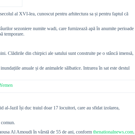
secolul al XVI-lea, cunoscut pentru arhitectura sa și pentru faptul că
râurilor sezoniere numite wadi, care furnizează apă în anumite perioade
pă temporare.
ini. Clădirile din chirpici ale satului sunt construite pe o stâncă imensă,
inundațiile anuale și de animalele sălbatice. Intrarea în sat este destul
a Yemen
al-Jazil își duc traiul doar 17 locuitori, care au sfidat izolarea,
la comun.
amousa Al Amoudi în vârstă de 55 de ani, conform
thenationalnews.com
.