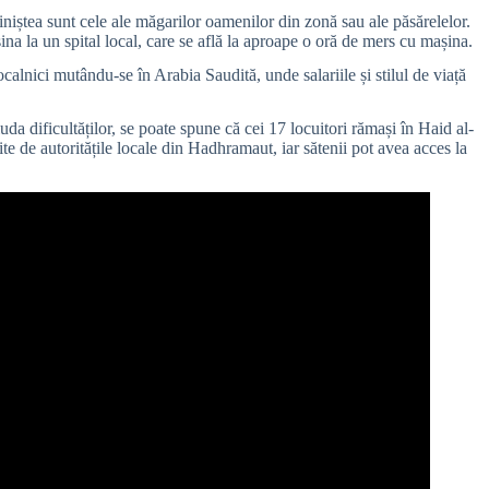
 liniștea sunt cele ale măgarilor oamenilor din zonă sau ale păsărelelor.
na la un spital local, care se află la aproape o oră de mers cu mașina.
localnici mutându-se în Arabia Saudită, unde salariile și stilul de viață
uda dificultăților, se poate spune că cei 17 locuitori rămași în Haid al-
ite de autoritățile locale din Hadhramaut, iar sătenii pot avea acces la