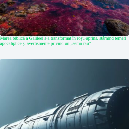
Marea biblică a Galileei s-a transformat în roșu-aprins, stârnind temeri
apocaliptice și avertismente privind un „semn rău”