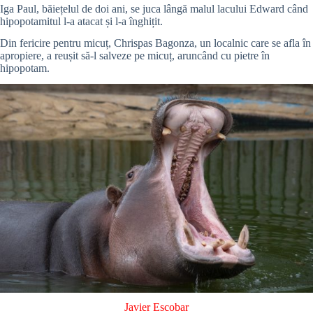
Iga Paul, băiețelul de doi ani, se juca lângă malul lacului Edward când
hipopotamitul l-a atacat și l-a înghițit.
Din fericire pentru micuț, Chrispas Bagonza, un localnic care se afla în
apropiere, a reușit să-l salveze pe micuț, aruncând cu pietre în
hipopotam.
Javier Escobar