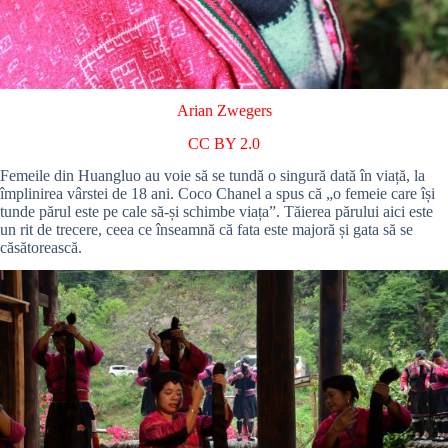
Arian Zwegers
CC BY 2.0
Femeile din Huangluo au voie să se tundă o singură dată în viață, la
împlinirea vârstei de 18 ani. Coco Chanel a spus că „o femeie care își
tunde părul este pe cale să-și schimbe viața”.
Tăierea părului aici este
un rit de trecere, ceea ce înseamnă că fata este majoră și gata să se
căsătorească.