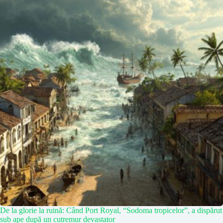
De la glorie la ruină: Când Port Royal, “Sodoma tropicelor”, a dispărut
sub ape după un cutremur devastator