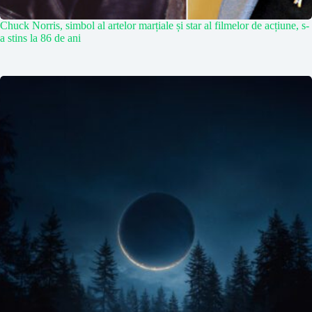
Chuck Norris, simbol al artelor marțiale și star al filmelor de acțiune, s-
a stins la 86 de ani