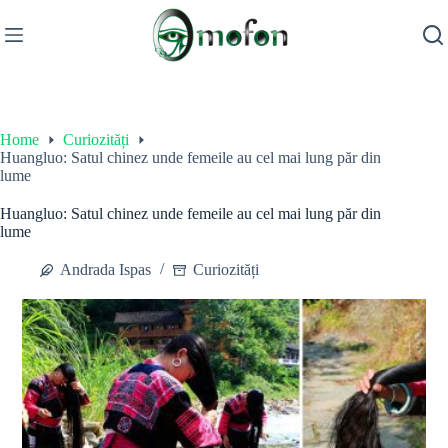
Skip
to
content
Home
Curiozități
Huangluo: Satul chinez unde femeile au cel mai lung păr din
lume
Huangluo: Satul chinez unde femeile au cel mai lung păr din
lume
Andrada Ispas
Curiozități