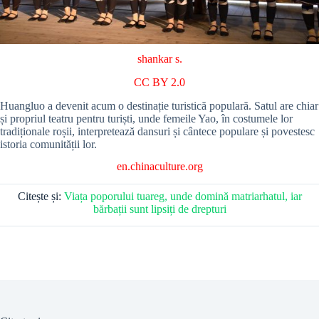
shankar s.
CC BY 2.0
Huangluo a devenit acum o destinație turistică populară.
Satul are chiar
și propriul teatru pentru turiști, unde femeile Yao, în costumele lor
tradiționale roșii, interpretează dansuri și cântece populare și povestesc
istoria comunității lor.
en.chinaculture.org
Citește și:
Viața poporului tuareg, unde domină matriarhatul, iar
bărbații sunt lipsiți de drepturi