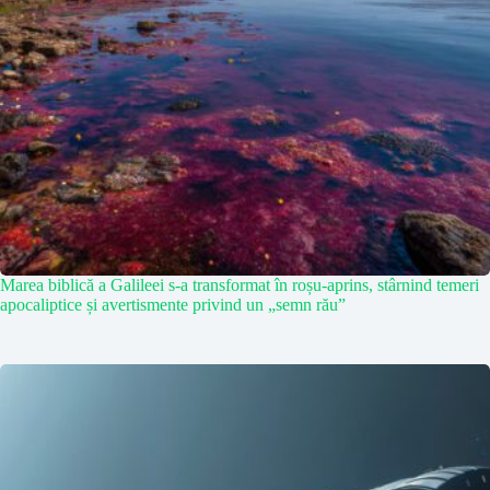
Marea biblică a Galileei s-a transformat în roșu-aprins, stârnind temeri
apocaliptice și avertismente privind un „semn rău”