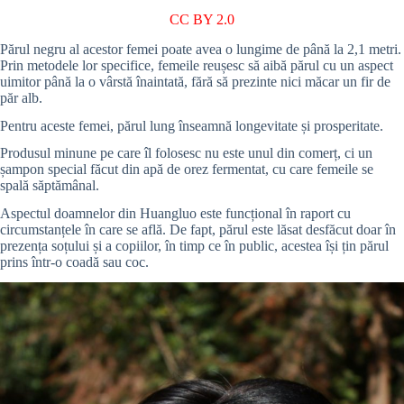
CC BY 2.0
Părul negru al acestor femei poate avea o lungime de până la 2,1 metri.
Prin metodele lor specifice, femeile reușesc să aibă părul cu un aspect
uimitor până la o vârstă înaintată, fără să prezinte nici măcar un fir de
păr alb.
Pentru aceste femei, părul lung înseamnă longevitate și prosperitate.
Produsul minune pe care îl folosesc nu este unul din comerț, ci un
șampon special făcut din apă de orez fermentat, cu care femeile se
spală săptămânal.
Aspectul doamnelor din Huangluo este funcțional în raport cu
circumstanțele în care se află. De fapt, părul este lăsat desfăcut doar în
prezența soțului și a copiilor, în timp ce în public, acestea își țin părul
prins într-o coadă sau coc.