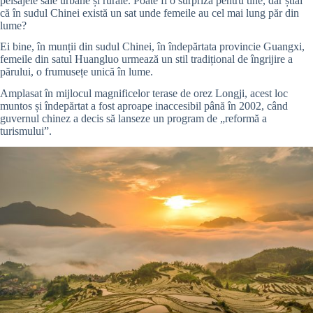
peisajele sale urbane și rurale.
Poate fi o surpriză pentru tine, dar știai
că în sudul Chinei există un sat unde femeile au cel mai lung păr din
lume?
Ei bine, în munții din sudul Chinei, în îndepărtata provincie Guangxi,
femeile din satul Huangluo urmează un stil tradițional de îngrijire a
părului, o frumusețe unică în lume.
Amplasat în mijlocul magnificelor terase de orez Longji, acest loc
muntos și îndepărtat a fost aproape inaccesibil până în 2002, când
guvernul chinez a decis să lanseze un program de „reformă a
turismului”.