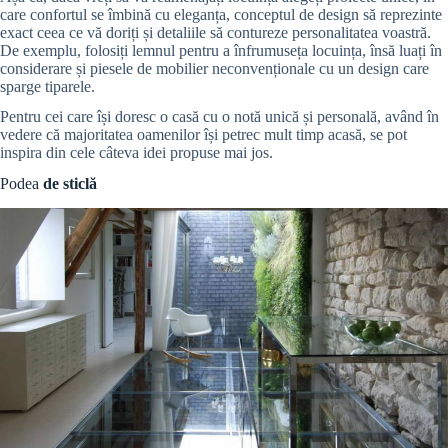
care confortul se îmbină cu eleganța, conceptul de design să reprezinte
exact ceea ce vă doriți și detaliile să contureze personalitatea voastră.
De exemplu, folosiți lemnul pentru a înfrumuseța locuința, însă luați în
considerare și piesele de mobilier neconvenționale cu un design care
sparge tiparele.
Pentru cei care își doresc o casă cu o notă unică și personală, având în
vedere că majoritatea oamenilor își petrec mult timp acasă, se pot
inspira din cele câteva idei propuse mai jos.
Podea
de sticlă