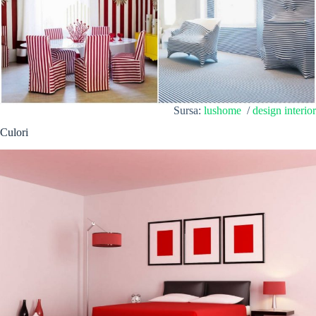
Sursa:
lushome
/
design interior
Culori