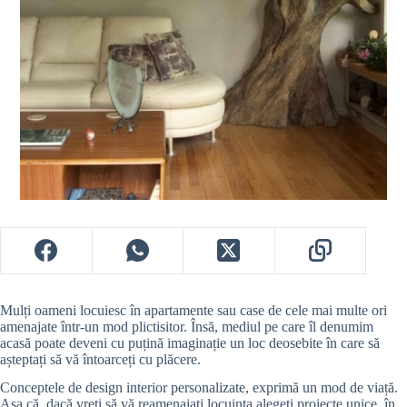
Mulți oameni locuiesc în apartamente sau case de cele mai multe ori
amenajate într-un mod plictisitor. Însă, mediul pe care îl denumim
acasă poate deveni cu puțină imaginație un loc deosebite în care să
așteptați să vă întoarceți cu plăcere.
Conceptele de design interior personalizate, exprimă un mod de viață.
Așa că, dacă vreți să vă reamenajați locuința alegeți proiecte unice, în