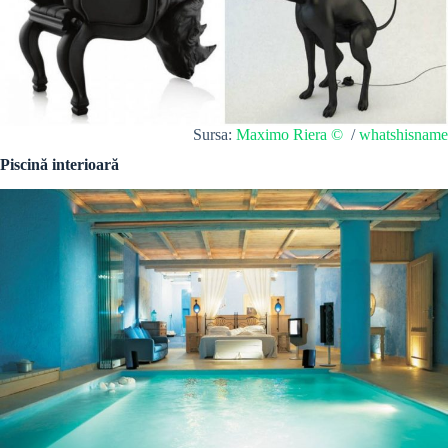
Sursa:
Maximo Riera ©
/
whatshisname
Piscină interioară