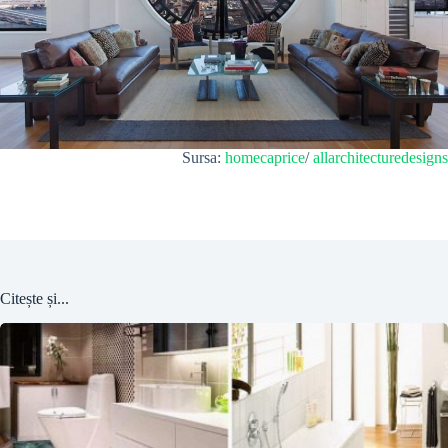
Sursa:
homecaprice
/
allarchitecturedesigns
Citește și...