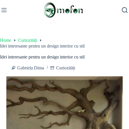
Skip
to
content
Home
Curiozități
Idei interesante pentru un design interior cu stil
Idei interesante pentru un design interior cu stil
Gabriela Dima
Curiozități