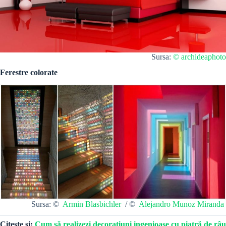
Sursa:
© archideaphoto
Ferestre colorate
Sursa: ©
Armin Blasbichler
/ ©
Alejandro Munoz Miranda
Citește și:
Cum să realizezi decorațiuni ingenioase cu piatră de râu