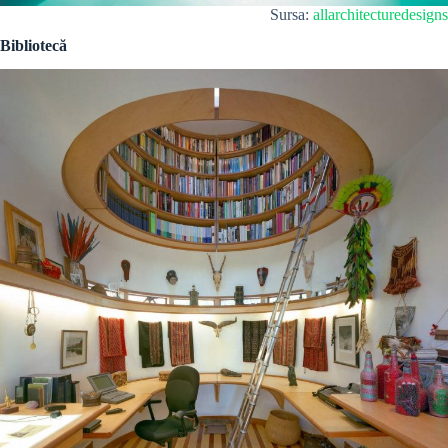
Sursa:
allarchitecturedesigns
Bibliotecă