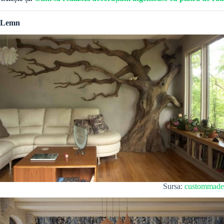
Lemn
Sursa:
custommade