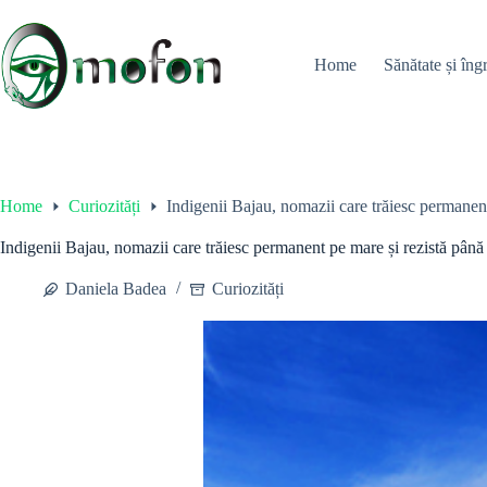
Skip
to
content
Home
Sănătate și îngr
Home
Curiozități
Indigenii Bajau, nomazii care trăiesc permanen
Indigenii Bajau, nomazii care trăiesc permanent pe mare și rezistă până
Daniela Badea
Curiozități