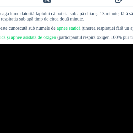
ga lume datorită faptului că pot sta sub apă chiar și 13 minute, fără să 
ă respirația sub apă timp de circa două minute.
că este cunoscută sub numele de
apnee statică
(ținerea respirației fără un 
ică și apnee asistată de oxigen
(participantul respiră oxigen 100% pur tim