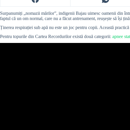
Surpanumiți „nomazii mărilor”, indigenii Bajau uimesc oamenii din întrea
faptul că un om normal, care nu a făcut antrenament, reușește să își țin
Ținerea respirației sub apă nu este un joc pentru copii. Această practi
Pentru topurile din Cartea Recordurilor există două categorii:
apnee stat