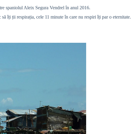
ătre spaniolul Aleix Segura Vendrel în anul 2016.
i ții respirația, cele 11 minute în care nu respiri îți par o eternitate.