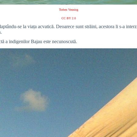
Torben Venning
CC BY 2.0
ptându-se la viața acvatică. Deoarece sunt străini, acestora li s-a interz
a.
ctă a indigenilor Bajau este necunoscută.