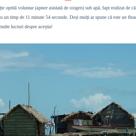
ie oprită voluntar (apnee asistată de oxigen) sub apă, fapt realizat de c
un timp de 11 minute 54 secunde. Deși mulți ar spune că este un fleac să îț
multe lucruri despre aceștia!