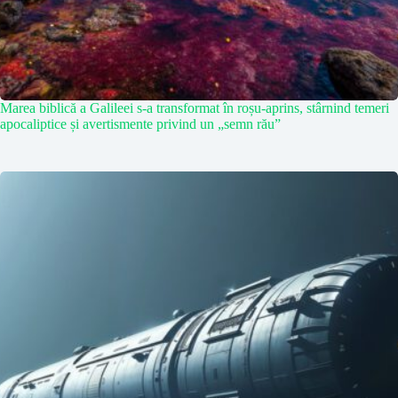
Marea biblică a Galileei s-a transformat în roșu-aprins, stârnind temeri
apocaliptice și avertismente privind un „semn rău”