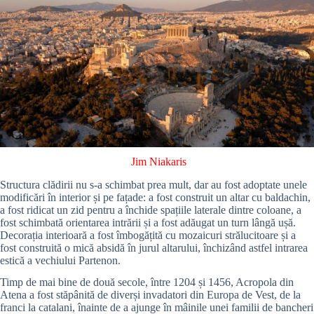
Jim Niakaris
Structura clădirii nu s-a schimbat prea mult, dar au fost adoptate unele
modificări în interior și pe fațade: a fost construit un altar cu baldachin,
a fost ridicat un zid pentru a închide spațiile laterale dintre coloane, a
fost schimbată orientarea intrării și a fost adăugat un turn lângă ușă.
Decorația interioară a fost îmbogățită cu mozaicuri strălucitoare și a
fost construită o mică absidă în jurul altarului, închizând astfel intrarea
estică a vechiului Partenon.
Timp de mai bine de două secole, între 1204 și 1456, Acropola din
Atena a fost stăpânită de diverși invadatori din Europa de Vest, de la
franci la catalani, înainte de a ajunge în mâinile unei familii de bancheri