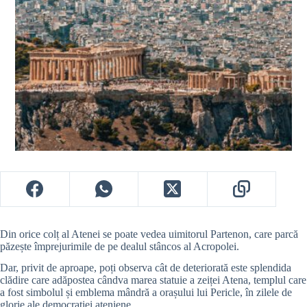
Din orice colț al Atenei se poate vedea uimitorul Partenon, care parcă
păzește împrejurimile de pe dealul stâncos al Acropolei.
Dar, privit de aproape, poți observa cât de deteriorată este splendida
clădire care adăpostea cândva marea statuie a zeiței Atena, templul care
a fost simbolul și emblema mândră a orașului lui Pericle, în zilele de
glorie ale democrației ateniene.