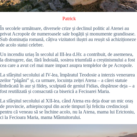
Patrick
În secolele următoare, diversele crize și declinul politic al Atenei au
privat Acropole de numeroasele sale bogății și monumente grandioase.
Sub dominația romană, câțiva vizitatori iluștri au reușit să achiziționeze
de acolo statui celebre.
Un incendiu uriaș în secolul al III-lea d.Hr. a contribuit, de asemenea,
la distrugere, dar, fără îndoială, sosirea triumfală a creștinismului a fost
cea care a avut cel mai mare impact asupra templelor de pe Acropole.
La sfârșitul secolului al IV-lea, împăratul Teodosie a interzis venerarea
zeilor “păgâni” și, ca urmare, locuința zeiței Atena – a cărei statuie
îmbrăcată în aur și fildeș, sculptată de geniul Fidias, dispăruse deja – a
fost reutilizată și consacrată ca biserică a Fecioarei Maria.
La sfârșitul secolului al XII-lea, când Atena era deja doar un mic oraș
de provincie, arhiepiscopul din acele timpuri își felicita credincioșii
pentru că veneau să se închine acolo, nu la Atena, mama lui Erictoniu,
ci la Fecioara Maria, mama Mântuitorului.