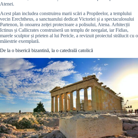
Atenei.
Acest plan includea construirea marii scări a Propileelor, a templului
vecin Erechtheus, a sanctuarului dedicat Victoriei și a spectaculosului
Partenon, în onoarea zeiței protectoare a polisului, Atena. Arhitecții
Ictinus și Callicrates construiseră un templu de neegalat, iar Fidias,
marele sculptor și prieten al lui Pericle, a revizuit proiectul strălucit cu o
măiestrie exemplară.
De la o biserică bizantină, la o catedrală catolică