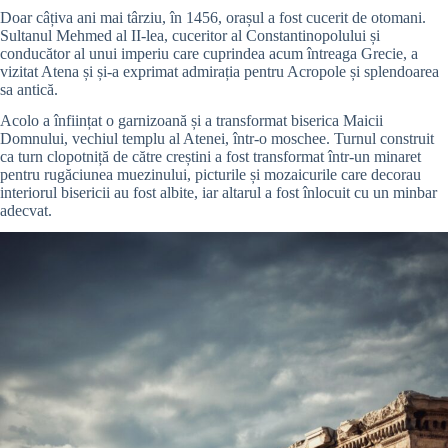
Doar câțiva ani mai târziu, în 1456, orașul a fost cucerit de otomani.
Sultanul Mehmed al II-lea, cuceritor al Constantinopolului și
conducător al unui imperiu care cuprindea acum întreaga Grecie, a
vizitat Atena și și-a exprimat admirația pentru Acropole și splendoarea
sa antică.
Acolo a înființat o garnizoană și a transformat biserica Maicii
Domnului, vechiul templu al Atenei, într-o moschee. Turnul construit
ca turn clopotniță de către creștini a fost transformat într-un minaret
pentru rugăciunea muezinului, picturile și mozaicurile care decorau
interiorul bisericii au fost albite, iar altarul a fost înlocuit cu un minbar
adecvat.