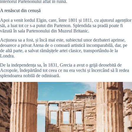
interiorul Partenonului aflat în ruină.
A renăscut din cenușă
Apoi a venit lordul Elgin, care, între 1801 și 1811, cu ajutorul agenților
săi, a luat tot ce s-a putut din Partenon. Splendida sa pradă poate fi
văzută în sala Partenonului din Muzeul Britanic.
Acțiunea sa a fost, și încă mai este, subiectul unor dezbateri aprinse,
deoarece a privat Atena de o comoară artistică incomparabilă, dar, pe
de altă parte, a salvat rămășițele artei clasice, transportându-le la
Londra.
De la independența sa, în 1831, Grecia a avut o grijă deosebită de
Acropole, îndepărtând tot ceea ce nu era vechi și încercând să îi redea
splendoarea nobilă de odinioară.