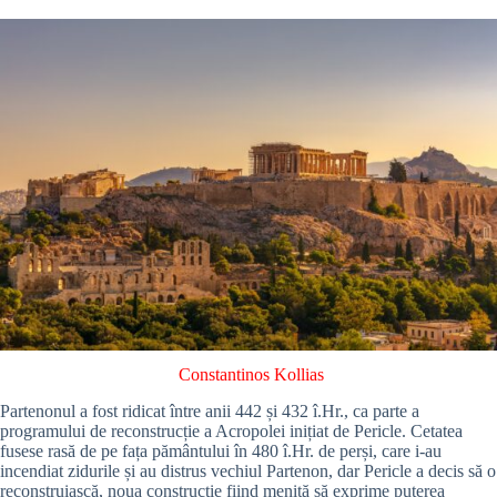
Constantinos Kollias
Partenonul a fost ridicat între anii 442 și 432 î.Hr., ca parte a
programului de reconstrucție a Acropolei inițiat de Pericle. Cetatea
fusese rasă de pe fața pământului în 480 î.Hr. de perși, care i-au
incendiat zidurile și au distrus vechiul Partenon, dar Pericle a decis să o
reconstruiască, noua construcție fiind menită să exprime puterea