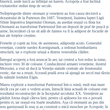
biserică, unde turcii au înființat un harem. Acropola a fost închisă
vizitatorilor străini timp de secole.
Neînțelegerile dintre otomani și venețieni au fost cauza decisivă a
dezastrului de la Partenon din 1687. Venețienii, înaintea luptei Ligii
Sfinte împotriva Imperiului Otoman, au asediat orașul cu flota lor.
Otomanii au transformat Partenonul într-un depozit de praf de pușcă și
arme, încrezători că un sit atât de faimos va fi la adăpost de focurile de
tun ale forțelor creștine.
Femeile și copiii au fost, de asemenea, adăpostiți acolo. Generalul
venețian, contele suedez Koenigsmark, a ordonat bombardarea
structurii, iar o explozie uriașă a distrus venerabila clădire.
Întregul acoperiș a fost aruncat în aer, iar centrul a fost redus la ruine,
inclusiv vreo 30 de coloane. Conducătorul armatei venețiene, ilustrul
Morosini, a vrut să ducă la Veneția statuile centrale ale frontonului
vestic, dar nu a reușit. Această pradă avea să ajungă un secol mai târziu
în mâinile lordului Elgin.
Marea explozie a transformat Partenonul într-o ruină, mult mai mare
decât cea pe care o vedem acum, întrucât linia actuală de coloane este
rezultatul reconstrucției de la începutul secolului XX. Venețienii au
părăsit Atena după câteva luni, pentru că apărarea lor era o povară
pentru ei, iar orașul era foarte insalubru. Așa că otomanii au pus din
nou garnizoană în oraș și au construit o mică moschee pe Acropole, în