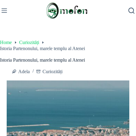
Skip
to
content
Home
Curiozități
Istoria Partenonului, marele templu al Atenei
Istoria Partenonului, marele templu al Atenei
Adela
Curiozități