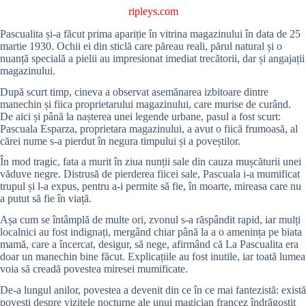
ripleys.com
Pascualita și-a făcut prima apariție în vitrina magazinului în data de 25
martie 1930. Ochii ei din sticlă care păreau reali, părul natural și o
nuanță specială a pielii au impresionat imediat trecătorii, dar și angajații
magazinului.
După scurt timp, cineva a observat asemănarea izbitoare dintre
manechin și fiica proprietarului magazinului, care murise de curând.
De aici și până la nașterea unei legende urbane, pasul a fost scurt:
Pascuala Esparza, proprietara magazinului, a avut o fiică frumoasă, al
cărei nume s-a pierdut în negura timpului și a poveștilor.
În mod tragic, fata a murit în ziua nunții sale din cauza mușcăturii unei
văduve negre. Distrusă de pierderea fiicei sale, Pascuala i-a mumificat
trupul și l-a expus, pentru a-i permite să fie, în moarte, mireasa care nu
a putut să fie în viață.
Așa cum se întâmplă de multe ori, zvonul s-a răspândit rapid, iar mulți
localnici au fost indignați, mergând chiar până la a o amenința pe biata
mamă, care a încercat, desigur, să nege, afirmând că La Pascualita era
doar un manechin bine făcut. Explicațiile au fost inutile, iar toată lumea
voia să creadă povestea miresei mumificate.
De-a lungul anilor, povestea a devenit din ce în ce mai fantezistă: există
povești despre vizitele nocturne ale unui magician francez îndrăgostit