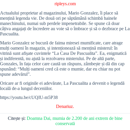
ripleys.com
Actualului proprietar al magazinului, Mario Gonzalez, îi place să
mențină legenda vie. De două ori pe săptămână schimbă hainele
manechinului, numai sub perdele impenetrabile. Se spune că doar
câțiva angajați de încredere au voie să o îmbrace și să o dezbrace pe La
Pascualita.
Mario Gonzalez se bucură de faima miresei mumificate, care atrage
mulți oameni în magazin, și intenționează să mențină misterul: în
vitrină sunt afișate cuvintele “La Casa De Pascualita”. Ea, enigmatică
și indiferentă, nu ajută la rezolvarea misterului. Pe de altă parte,
Gonzales, în fața celor care caută un răspuns, zâmbește și dă din cap
spunând: “Mulți oameni cred că este o mumie, dar eu chiar nu pot
spune adevărul”.
Oricare ar fi originile ei adevărate, La Pascualita a devenit o legendă
locală de-a lungul deceniilor.
https://youtu.be/cUQIU-m5P38
Denariuz.
Citește și:
Doamna Dai, mumia de 2.200 de ani extrem de bine
conservată