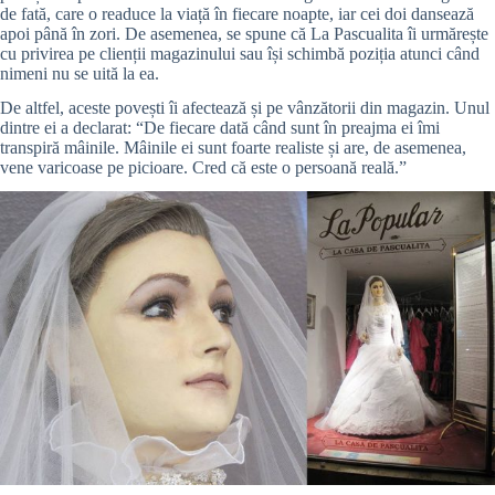
de fată, care o readuce la viață în fiecare noapte, iar cei doi dansează
apoi până în zori. De asemenea, se spune că La Pascualita îi urmărește
cu privirea pe clienții magazinului sau își schimbă poziția atunci când
nimeni nu se uită la ea.
De altfel, aceste povești îi afectează și pe vânzătorii din magazin. Unul
dintre ei a declarat: “De fiecare dată când sunt în preajma ei îmi
transpiră mâinile. Mâinile ei sunt foarte realiste și are, de asemenea,
vene varicoase pe picioare. Cred că este o persoană reală.”