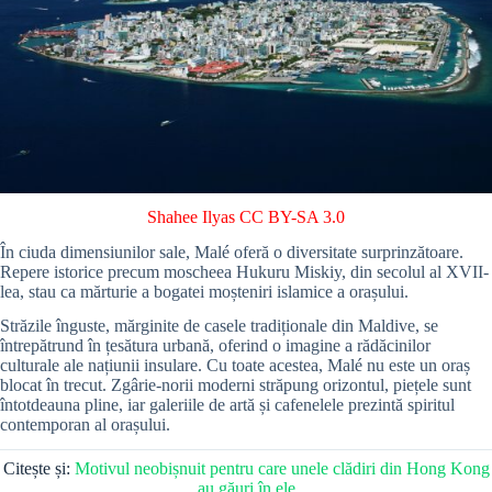
Shahee Ilyas
CC BY-SA 3.0
În ciuda dimensiunilor sale, Malé oferă o diversitate surprinzătoare.
Repere istorice precum moscheea Hukuru Miskiy, din secolul al XVII-
lea, stau ca mărturie a bogatei moșteniri islamice a orașului.
Străzile înguste, mărginite de casele tradiționale din Maldive, se
întrepătrund în țesătura urbană, oferind o imagine a rădăcinilor
culturale ale națiunii insulare. Cu toate acestea, Malé nu este un oraș
blocat în trecut. Zgârie-norii moderni străpung orizontul, piețele sunt
întotdeauna pline, iar galeriile de artă și cafenelele prezintă spiritul
contemporan al orașului.
Citește și:
Motivul neobișnuit pentru care unele clădiri din Hong Kong
au găuri în ele