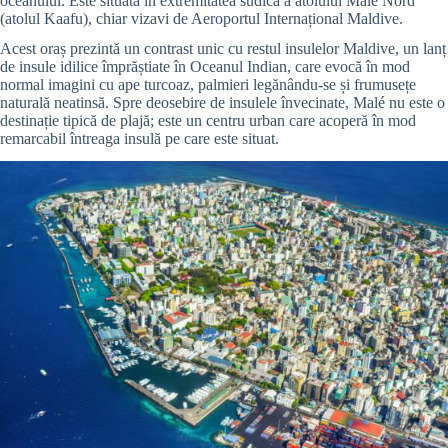
oceanului. Este situată în extremitatea sudică a atolului Male Nord
(atolul Kaafu), chiar vizavi de Aeroportul Internațional Maldive.
Acest oraș prezintă un contrast unic cu restul insulelor Maldive, un lanț
de insule idilice împrăștiate în Oceanul Indian, care evocă în mod
normal imagini cu ape turcoaz, palmieri legănându-se și frumusețe
naturală neatinsă. Spre deosebire de insulele învecinate, Malé nu este o
destinație tipică de plajă; este un centru urban care acoperă în mod
remarcabil întreaga insulă pe care este situat.