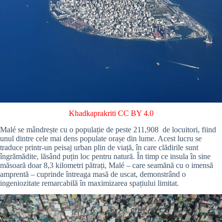
Khadkaprakriti
CC BY 4.0
Malé se mândrește cu o populație de peste 211,908 de locuitori, fiind
unul dintre cele mai dens populate orașe din lume. Acest lucru se
traduce printr-un peisaj urban plin de viață, în care clădirile sunt
îngrămădite, lăsând puțin loc pentru natură. În timp ce insula în sine
măsoară doar 8,3 kilometri pătrați, Malé – care seamănă cu o imensă
amprentă – cuprinde întreaga masă de uscat, demonstrând o
ingeniozitate remarcabilă în maximizarea spațiului limitat.