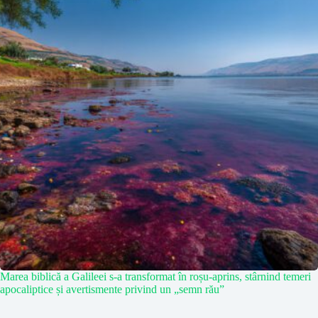
Marea biblică a Galileei s-a transformat în roșu-aprins, stârnind temeri
apocaliptice și avertismente privind un „semn rău”