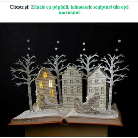
Citește și:
Zânele cu păpădii, faimoasele sculpturi din oțel
inoxidabil