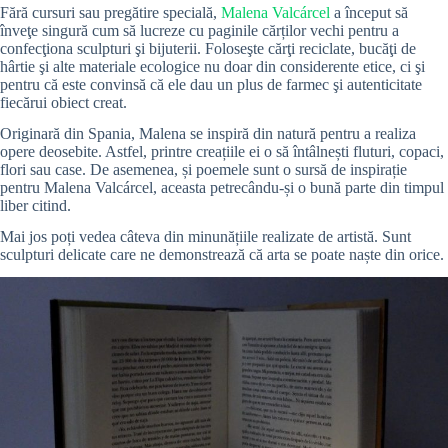
Fără cursuri sau pregătire specială,
Malena Valcárcel
a început să
înveţe singură cum să lucreze cu paginile cărților vechi pentru a
confecţiona sculpturi şi bijuterii. Foloseşte cărţi reciclate, bucăţi de
hârtie şi alte materiale ecologice nu doar din considerente etice, ci şi
pentru că este convinsă că ele dau un plus de farmec şi autenticitate
fiecărui obiect creat.
Originară din Spania, Malena se inspiră din natură pentru a realiza
opere deosebite. Astfel, printre creațiile ei o să întâlnești fluturi, copaci,
flori sau case. De asemenea, și poemele sunt o sursă de inspirație
pentru Malena Valcárcel, aceasta petrecându-și o bună parte din timpul
liber citind.
Mai jos poți vedea câteva din minunățiile realizate de artistă. Sunt
sculpturi delicate care ne demonstrează că arta se poate naște din orice.