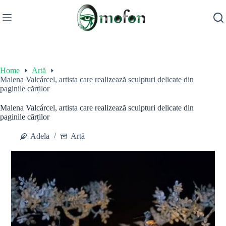
Skip
to
content
Home
Artă
Malena Valcárcel, artista care realizează sculpturi delicate din
paginile cărților
Malena Valcárcel, artista care realizează sculpturi delicate din
paginile cărților
Adela
Artă