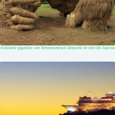
Animalele gigantice care înfrumusețează câmpurile de orez din Japonia