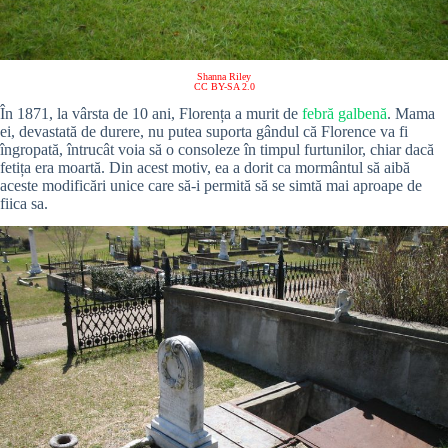
Shanna Riley
CC BY-SA 2.0
În 1871, la vârsta de 10 ani, Florența a murit de
febră galbenă
. Mama
ei, devastată de durere, nu putea suporta gândul că Florence va fi
îngropată, întrucât voia să o consoleze în timpul furtunilor, chiar dacă
fetița era moartă. Din acest motiv, ea a dorit ca mormântul să aibă
aceste modificări unice care să-i permită să se simtă mai aproape de
fiica sa.