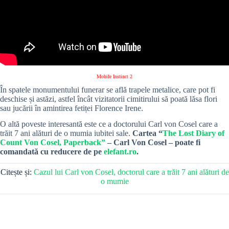
Mobile Instinct 2
În spatele monumentului funerar se află trapele metalice, care pot fi
deschise și astăzi, astfel încât vizitatorii cimitirului să poată lăsa flori
sau jucării în amintirea fetiței Florence Irene.
O altă poveste interesantă este ce a doctorului Carl von Cosel care a
trăit 7 ani alături de o mumia iubitei sale.
Cartea “
The Lost Diary of
Count Von Cosel, Paperback”
– Carl Von Cosel – poate fi
comandată cu reducere de pe
elefant.ro
.
Citește și:
Cazul lui Carl von Cosel, doctorul care a trăit 7 ani alături de
o mumie