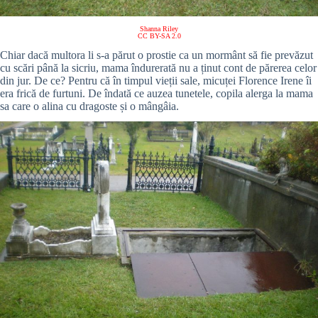
Shanna Riley
CC BY-SA 2.0
Chiar dacă multora li s-a părut o prostie ca un mormânt să fie prevăzut
cu scări până la sicriu, mama îndurerată nu a ținut cont de părerea celor
din jur. De ce? Pentru că în timpul vieții sale, micuței Florence Irene îi
era frică de furtuni. De îndată ce auzea tunetele, copila alerga la mama
sa care o alina cu dragoste și o mângâia.