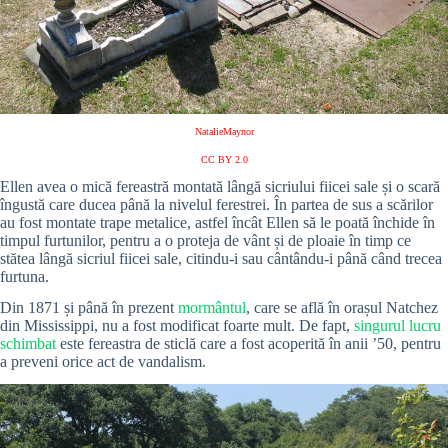
NatalieMaynor
CC BY 2.0
Ellen avea o mică fereastră montată lângă sicriului fiicei sale și o scară
îngustă care ducea până la nivelul ferestrei. În partea de sus a scărilor
au fost montate trape metalice, astfel încât Ellen să le poată închide în
timpul furtunilor, pentru a o proteja de vânt și de ploaie în timp ce
stătea lângă sicriul fiicei sale, citindu-i sau cântându-i până când trecea
furtuna.
Din 1871 și până în prezent
mormântul
, care se află în orașul Natchez
din Mississippi, nu a fost modificat foarte mult. De fapt,
singurul lucru
schimbat
este fereastra de sticlă care a fost acoperită în anii ’50, pentru
a preveni orice act de vandalism.