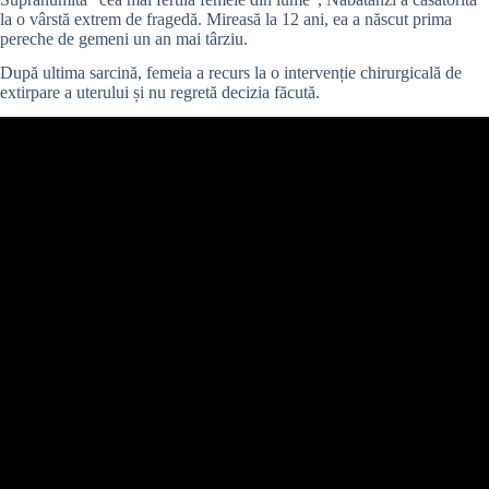
la o vârstă extrem de fragedă. Mireasă la 12 ani, ea a născut prima
pereche de gemeni un an mai târziu.
După ultima sarcină, femeia a recurs la o intervenție chirurgicală de
extirpare a uterului și nu regretă decizia făcută.