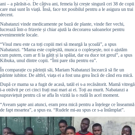
ani – a părăsit-o. De câțiva ani, femeia își crește singură cei 38 de copii
care mai sunt în viață. Însă, face tot posibilul pentru a le asigura un trai
decent.
Nabatanzi vinde medicamente pe bază de plante, vinde fier vechi,
lucrează într-o frizerie și chiar ajută la decorarea saloanelor pentru
evenimentele locale.
“Visul meu este ca toți copiii mei să meargă la școală”, a spus
Nabatanzi. “Mama este copleșită, munca o copleșește, noi o ajutăm
cum putem, cum ar fi la gătit și la spălat, dar ea duce tot greul”, a spus
Kibuka, unul dintre copii. “Îmi pare rău pentru ea”.
În comparație cu părinții săi, Mariam Nabatanzi încearcă să fie un
părinte iubitor. De altfel, viața ei a fost una grea încă de când era mică.
După ce mama sa a fugit de acasă, tatăl ei s-a recăsătorit. Mamă vitregă
i-a otrăvit pe cei cinci frați mai mari ai ei. Toți au murit. Nabatanzi a
supraviețuit pentru că se afla în vizită la o rudă în acel moment.
“Aveam șapte ani atunci, eram prea mică pentru a înțelege ce înseamnă
de fapt moartea”, a spus ea. “Rudele mi-au spus ce s-a întâmplat”.