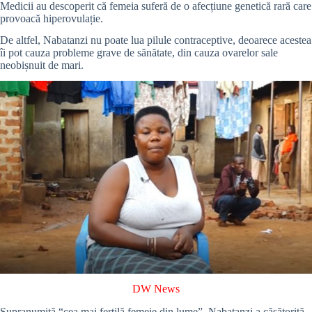
Medicii au descoperit că femeia suferă de o afecțiune genetică rară care
provoacă hiperovulație.
De altfel, Nabatanzi nu poate lua pilule contraceptive, deoarece acestea
îi pot cauza probleme grave de sănătate, din cauza ovarelor sale
neobișnuit de mari.
DW News
Supranumită “cea mai fertilă femeie din lume”, Nabatanzi a căsătorită