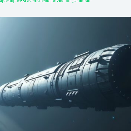
apocaliptice și avertismente privind un „semn rău”