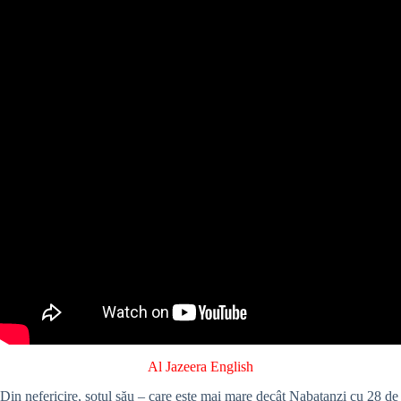
Al Jazeera English
Din nefericire, soțul său – care este mai mare decât Nabatanzi cu 28 de