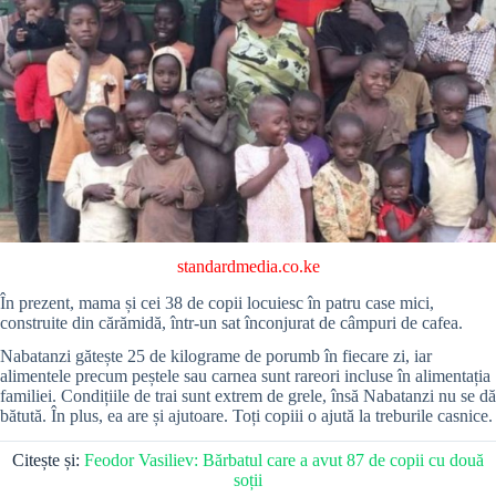
standardmedia.co.ke
În prezent, mama și cei 38 de copii locuiesc în patru case mici,
construite din cărămidă, într-un sat înconjurat de câmpuri de cafea.
Nabatanzi gătește 25 de kilograme de porumb în fiecare zi, iar
alimentele precum peștele sau carnea sunt rareori incluse în alimentația
familiei. Condițiile de trai sunt extrem de grele, însă Nabatanzi nu se dă
bătută. În plus, ea are și ajutoare. Toți copiii o ajută la treburile casnice.
Citește și:
Feodor Vasiliev: Bărbatul care a avut 87 de copii cu două
soții