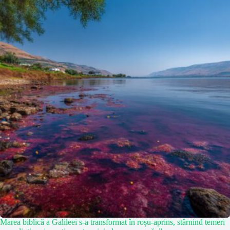
Marea biblică a Galileei s-a transformat în roșu-aprins, stârnind temeri