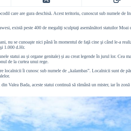
codil care are gura deschisă. Acest teritoriu, cunoscut sub numele de In
si, există peste 400 de megaliţi sculptaţi asemănători statuilor Moai di
 ani, nu se cunoaşte nici până în momentul de faţă cine şi când le-a reali
 şi 1.000 d.Hr.
unele statui au și organe genitale) și au creat legende în jurul lor. Cea m
nul de la curtea unui rege.
re localnicii îi cunosc sub numele de ,,kalambas”. Localnicii sunt de păre
lelor.
 din Valea Bada, aceste statui continuă să rămână un mister, iar în zonă 