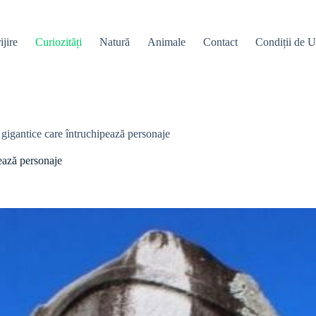
ijire
Curiozități
Natură
Animale
Contact
Condiții de Ut
e gigantice care întruchipează personaje
pează personaje