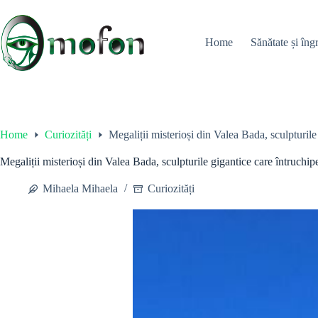
Skip
to
content
Home
Sănătate și îngr
Home
Curiozități
Megaliții misterioși din Valea Bada, sculpturil
Megaliții misterioși din Valea Bada, sculpturile gigantice care întruchi
Mihaela Mihaela
Curiozități