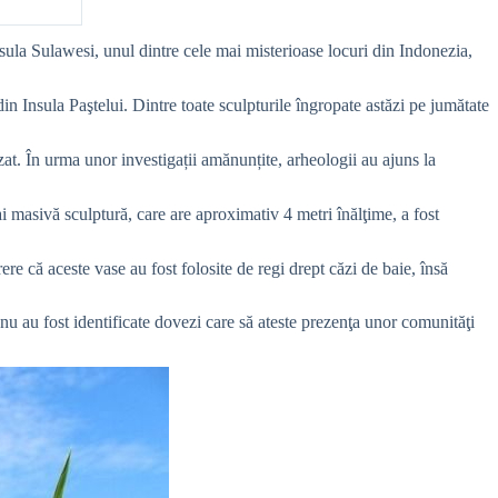
sula Sulawesi, unul dintre cele mai misterioase locuri din Indonezia,
n Insula Paştelui. Dintre toate sculpturile îngropate astăzi pe jumătate
zat. În urma unor investigații amănunțite, arheologii au ajuns la
ai masivă sculptură, care are aproximativ 4 metri înălţime, a fost
re că aceste vase au fost folosite de regi drept căzi de baie, însă
nu au fost identificate dovezi care să ateste prezenţa unor comunităţi