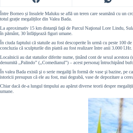
Între Borneo și Insulele Maluku se află un teren care seamănă cu un cro
totul grație megaliților din Valea Bada.
La aproximativ 15 km distanţă faţă de Parcul Naţional Lore Lindu, Sulawe
în pământ, 30 înfăţişează figuri umane.
În ciuda faptului că statuile au fost descoperite în urmă cu peste 100 de
concluzia că sculpturile din piatră au fost realizare între anii 3.000 î.Hr.
Localnicii au dat statuilor diferite nume, ținând cont de sexul acestora (
denumită ,,Palindo” (,,Comedianul”) – acest personaj întruchipând bufo
În valea Bada există şi o serie megaliţi în formă de vase şi bazine, pe ca
istoricii presupun că ele au fost, mai degrabă, vase de depozitare a cerea
Chiar dacă de-a lungul timpului au apărut diverse teorii despre megaliții
umane.