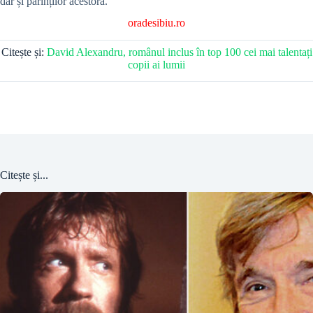
dar și părinților acestora.
oradesibiu.ro
Citește și:
David Alexandru, românul inclus în top 100 cei mai talentați
copii ai lumii
Citește și...