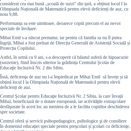
considerat cea mai bună „școală de surzi” din țară, a obținut locul I la
Olimpiada Națională de Matematică pentru elevii deficienți de auz, cu
nota 9,88.
Performanța sa este uimitoare, deoarece copiii precum el au nevoi
speciale de învățare.
Mihai Emil s-a născut prematur, iar pentru că familia sa nu îl putea
îngriji, Mihai a fost preluat de Direcția Generală de Asistență Socială și
Protecția Copilului.
Astfel, în urmă cu 9 ani, s-a descoperit că băiatul suferă de hipoacuzie
(surzenie), fiind înscris ulterior la grădinița Centrului Şcolar de
Educaţie Incluzivă Nr. 2 din Sibiu.
Însă, deficienţa de auz nu l-a împiedicat pe Mihai Emil să învețe și să
obțină locul I la Olimpiada Națională de Matematică pentru elevii
deficienți de auz.
Centrul Şcolar pentru Educaţie Incluzivă Nr. 2 Sibiu, la care învață
Mihai, beneficiază de o dotare europeană, iar activităţile extraşcolare
desfăşurate în acest loc au menirea de a le facilita copiiilor deschiderea
spre societate.
Centrul oferă și servicii psihopedagogice, psihologice şi de consiliere
în domeniul educaţiei speciale pentru preşcolari și şcolari cu deficienţe,