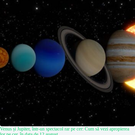
Venus și Jupiter, într-un spectacol rar pe cer: Cum să vezi apropierea
lor pe cer, în data de 12 august