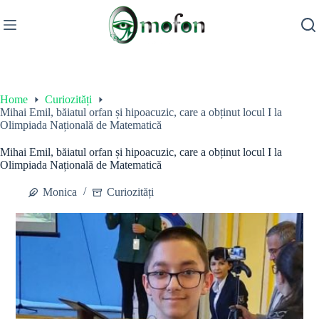
Skip
to
content
Home
Curiozități
Mihai Emil, băiatul orfan și hipoacuzic, care a obținut locul I la
Olimpiada Națională de Matematică
Mihai Emil, băiatul orfan și hipoacuzic, care a obținut locul I la
Olimpiada Națională de Matematică
Monica
Curiozități