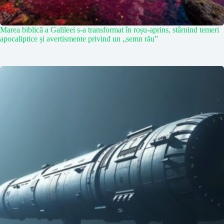
Marea biblică a Galileei s-a transformat în roșu-aprins, stârnind temeri
apocaliptice și avertismente privind un „semn rău”