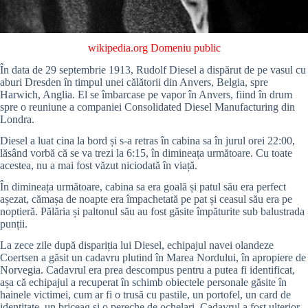
wikipedia.org
Domeniu public
În data de 29 septembrie 1913, Rudolf Diesel a dispărut de pe vasul cu
aburi Dresden în timpul unei călătorii din Anvers, Belgia, spre
Harwich, Anglia. El se îmbarcase pe vapor în Anvers, fiind în drum
spre o reuniune a companiei Consolidated Diesel Manufacturing din
Londra.
Diesel a luat cina la bord și s-a retras în cabina sa în jurul orei 22:00,
lăsând vorbă că se va trezi la 6:15, în dimineața următoare. Cu toate
acestea, nu a mai fost văzut niciodată în viață.
În dimineața următoare, cabina sa era goală și patul său era perfect
așezat, cămașa de noapte era împachetată pe pat și ceasul său era pe
noptieră. Pălăria și paltonul său au fost găsite împăturite sub balustrada
punții.
La zece zile după dispariția lui Diesel, echipajul navei olandeze
Coertsen a găsit un cadavru plutind în Marea Nordului, în apropiere de
Norvegia. Cadavrul era prea descompus pentru a putea fi identificat,
așa că echipajul a recuperat în schimb obiectele personale găsite în
hainele victimei, cum ar fi o trusă cu pastile, un portofel, un card de
identitate, un briceag și o pereche de ochelari. Cadavrul a fost ulterior