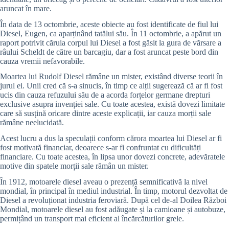
aruncat în mare.
În data de 13 octombrie, aceste obiecte au fost identificate de fiul lui
Diesel, Eugen, ca aparținând tatălui său. În 11 octombrie, a apărut un
raport potrivit căruia corpul lui Diesel a fost găsit la gura de vărsare a
râului Scheldt de către un barcagiu, dar a fost aruncat peste bord din
cauza vremii nefavorabile.
Moartea lui Rudolf Diesel rămâne un mister, existând diverse teorii în
jurul ei. Unii cred că s-a sinucis, în timp ce alții sugerează că ar fi fost
ucis din cauza refuzului său de a acorda forțelor germane drepturi
exclusive asupra invenției sale. Cu toate acestea, există dovezi limitate
care să susțină oricare dintre aceste explicații, iar cauza morții sale
rămâne neelucidată.
Acest lucru a dus la speculații conform cărora moartea lui Diesel ar fi
fost motivată financiar, deoarece s-ar fi confruntat cu dificultăți
financiare. Cu toate acestea, în lipsa unor dovezi concrete, adevăratele
motive din spatele morții sale rămân un mister.
În 1912, motoarele diesel aveau o prezență semnificativă la nivel
mondial, în principal în mediul industrial. În timp, motorul dezvoltat de
Diesel a revoluționat industria feroviară. După cel de-al Doilea Război
Mondial, motoarele diesel au fost adăugate și la camioane și autobuze,
permițând un transport mai eficient al încărcăturilor grele.