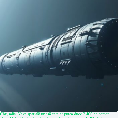
Chrysalis: Nava spațială uriașă care ar putea duce 2.400 de oameni