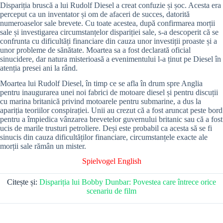
Dispariția bruscă a lui Rudolf Diesel a creat confuzie și șoc. Acesta era
perceput ca un inventator și om de afaceri de succes, datorită
numeroaselor sale brevete. Cu toate acestea, după confirmarea morții
sale și investigarea circumstanțelor dispariției sale, s-a descoperit că se
confrunta cu dificultăți financiare din cauza unor investiții proaste și a
unor probleme de sănătate. Moartea sa a fost declarată oficial
sinucidere, dar natura misterioasă a evenimentului l-a ținut pe Diesel în
atenția presei ani la rând.
Moartea lui Rudolf Diesel, în timp ce se afla în drum spre Anglia
pentru inaugurarea unei noi fabrici de motoare diesel și pentru discuții
cu marina britanică privind motoarele pentru submarine, a dus la
apariția teoriilor conspirației. Unii au crezut că a fost aruncat peste bord
pentru a împiedica vânzarea brevetelor guvernului britanic sau că a fost
ucis de marile trusturi petroliere. Deși este probabil ca acesta să se fi
sinucis din cauza dificultăților financiare, circumstanțele exacte ale
morții sale rămân un mister.
Spielvogel English
Citește și:
Dispariția lui Bobby Dunbar: Povestea care întrece orice
scenariu de film