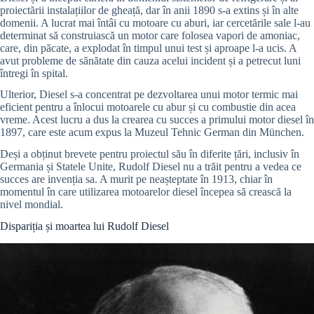
proiectării instalațiilor de gheață, dar în anii 1890 s-a extins și în alte
domenii. A lucrat mai întâi cu motoare cu aburi, iar cercetările sale l-au
determinat să construiască un motor care folosea vapori de amoniac,
care, din păcate, a explodat în timpul unui test și aproape l-a ucis. A
avut probleme de sănătate din cauza acelui incident și a petrecut luni
întregi în spital.
Ulterior, Diesel s-a concentrat pe dezvoltarea unui motor termic mai
eficient pentru a înlocui motoarele cu abur și cu combustie din acea
vreme. Acest lucru a dus la crearea cu succes a primului motor diesel în
1897, care este acum expus la Muzeul Tehnic German din München.
Deși a obținut brevete pentru proiectul său în diferite țări, inclusiv în
Germania și Statele Unite, Rudolf Diesel nu a trăit pentru a vedea ce
succes are invenția sa. A murit pe neașteptate în 1913, chiar în
momentul în care utilizarea motoarelor diesel începea să crească la
nivel mondial.
Dispariția și moartea lui Rudolf Diesel