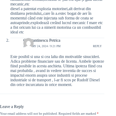
mecanic,etc
diesel a patentat explozia motorinei,alt derivat din
distilarea petrolului,,care în a.estec bogat de aer în
momentul când este injectata sub forma de ceata se
autoaprinde,explodează creând lucrul mecanic f mare etc
a fist oricum lui ca a nimerit motorina ca un combustibil
ideal etc
Constantinescu Petrica
JANUARY 24, 2024 / 9:21 PM
REPLY
Este posibil si una si cea lalta din motivatiile sinucideri.
Adica probleme financiare sau de licenta. Ambele ipoteze
fiind posibile in acesta anchieta. Ultima ipoteza fiind cea
mai probabila , avand in vedere inventia de succes si
impactul enorm asupra unor industrii si procese
industriale si de transport , l-ar fi scos pe Rudolf Diesel
din orice incurcatura in orice moment.
Leave a Reply
Your email address will not be published.
Required fields are marked
*