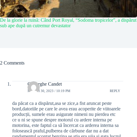
De la glorie la ruină: Când Port Royal, “Sodoma tropicelor”, a dispărut
sub ape după un cutremur devastator
2 Comments
Gheorghe Candet
MARCH 30, 2023 / 10:19 PM
REPLY
da păcat ca a dispărut,asa se zice,a fist aruncat peste
bord,datoriile pe care le avea erau acoperite de viitoarele
producții, sumele erau asigurate nimeni nu pierdea etc
ce u ni se spune despre motorul cu ardere interna pe
motorina, este faptul ca să încercat ca arderea interna sa
folosească praful,pulberea de cărbune dar nu a dat
randamentul scontat,benzina se știa era ujia și gata lucrul