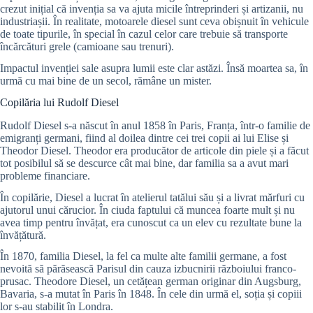
crezut inițial că invenția sa va ajuta micile întreprinderi și artizanii, nu
industriașii. În realitate, motoarele diesel sunt ceva obișnuit în vehicule
de toate tipurile, în special în cazul celor care trebuie să transporte
încărcături grele (camioane sau trenuri).
Impactul invenției sale asupra lumii este clar astăzi. Însă moartea sa, în
urmă cu mai bine de un secol, rămâne un mister.
Copilăria lui Rudolf Diesel
Rudolf Diesel s-a născut în anul 1858 în Paris, Franța, într-o familie de
emigranți germani, fiind al doilea dintre cei trei copii ai lui Elise și
Theodor Diesel. Theodor era producător de articole din piele și a făcut
tot posibilul să se descurce cât mai bine, dar familia sa a avut mari
probleme financiare.
În copilărie, Diesel a lucrat în atelierul tatălui său și a livrat mărfuri cu
ajutorul unui cărucior. În ciuda faptului că muncea foarte mult și nu
avea timp pentru învățat, era cunoscut ca un elev cu rezultate bune la
învățătură.
În 1870, familia Diesel, la fel ca multe alte familii germane, a fost
nevoită să părăsească Parisul din cauza izbucnirii războiului franco-
prusac. Theodore Diesel, un cetățean german originar din Augsburg,
Bavaria, s-a mutat în Paris în 1848. În cele din urmă el, soția și copiii
lor s-au stabilit în Londra.