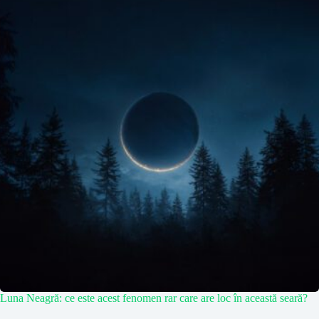
Luna Neagră: ce este acest fenomen rar care are loc în această seară?