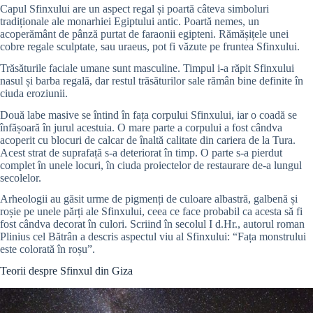
Capul Sfinxului are un aspect regal și poartă câteva simboluri
tradiționale ale monarhiei Egiptului antic. Poartă nemes, un
acoperământ de pânză purtat de faraonii egipteni. Rămășițele unei
cobre regale sculptate, sau uraeus, pot fi văzute pe fruntea Sfinxului.
Trăsăturile faciale umane sunt masculine. Timpul i-a răpit Sfinxului
nasul și barba regală, dar restul trăsăturilor sale rămân bine definite în
ciuda eroziunii.
Două labe masive se întind în fața corpului Sfinxului, iar o coadă se
înfășoară în jurul acestuia. O mare parte a corpului a fost cândva
acoperit cu blocuri de calcar de înaltă calitate din cariera de la Tura.
Acest strat de suprafață s-a deteriorat în timp. O parte s-a pierdut
complet în unele locuri, în ciuda proiectelor de restaurare de-a lungul
secolelor.
Arheologii au găsit urme de pigmenți de culoare albastră, galbenă și
roșie pe unele părți ale Sfinxului, ceea ce face probabil ca acesta să fi
fost cândva decorat în culori. Scriind în secolul I d.Hr., autorul roman
Plinius cel Bătrân a descris aspectul viu al Sfinxului: “Fața monstrului
este colorată în roșu”.
Teorii despre Sfinxul din Giza