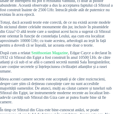
lăsate de intemperii nu pot fi rezultatul vântului, ci doar al ploilor
abundente. Această observație a dus la acceptarea faptului că Sfinxul a
fost construit înainte de 2500 î.Hr. întrucât ploile atât de puternice nu
existau în acea epocă.
Totuși, dacă această teorie este corectă, de ce nu există aceste modele
în niciunul dintre celelalte monumente din jur, inclusiv în piramidele
din Giza? O altă teorie care a susținut acest lucru a sugerat că Sfinxul
este orientat în funcție de constelația Leului, așa cum era localizat
aproximativ 10000 î.Hr; cu toate acestea, arheologii au ieșit în față
pentru a dovedi că se înșeală, iar aceasta este doar o teorie.
După cum a relatat
Smithsonian Magazine
, Edgar Cayce a declarat în
1932 că Sfinxul din Egipt a fost construit în anul 10500 î.Hr. de către
atlanți și că sub el se află o cameră secretă numită Sala Înregistrărilor,
care conține secretele și înțelepciunea civilizației atlanților și a rasei
umane.
Ideea acestei camere secrete este acceptată și de către rozicrucieni,
despre care știm că dețineau cunoștințe care nu sunt accesibile
majorității oamenilor. De atunci, mulți au căutat camere și tuneluri sub
Sfinxul din Egipt, iar instrumentele moderne recente au localizat într-
adevăr cavități sub Sfinxul din Giza care ar putea foarte bine să fie
camere.
În timp ce Sfinxul din Giza este bine-cunoscut astăzi, se poate