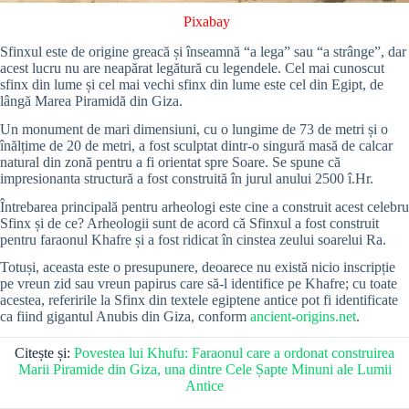
Pixabay
Sfinxul este de origine greacă și înseamnă “a lega” sau “a strânge”, dar
acest lucru nu are neapărat legătură cu legendele. Cel mai cunoscut
sfinx din lume și cel mai vechi sfinx din lume este cel din Egipt, de
lângă Marea Piramidă din Giza.
Un monument de mari dimensiuni, cu o lungime de 73 de metri și o
înălțime de 20 de metri, a fost sculptat dintr-o singură masă de calcar
natural din zonă pentru a fi orientat spre Soare. Se spune că
impresionanta structură a fost construită în jurul anului 2500 î.Hr.
Întrebarea principală pentru arheologi este cine a construit acest celebru
Sfinx și de ce? Arheologii sunt de acord că Sfinxul a fost construit
pentru faraonul Khafre și a fost ridicat în cinstea zeului soarelui Ra.
Totuși, aceasta este o presupunere, deoarece nu există nicio inscripție
pe vreun zid sau vreun papirus care să-l identifice pe Khafre; cu toate
acestea, referirile la Sfinx din textele egiptene antice pot fi identificate
ca fiind gigantul Anubis din Giza, conform
ancient-origins.net
.
Citește și:
Povestea lui Khufu: Faraonul care a ordonat construirea
Marii Piramide din Giza, una dintre Cele Șapte Minuni ale Lumii
Antice