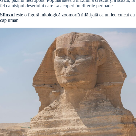
Giza, păzind necropola. Popularitatea Sfinxului a crescut și a scăzut, la
fel ca nisipul deșertului care l-a acoperit în diferite perioade.
Sfinxul
este o figură mitologică zoomorfă înfățișată ca un leu culcat cu
cap uman