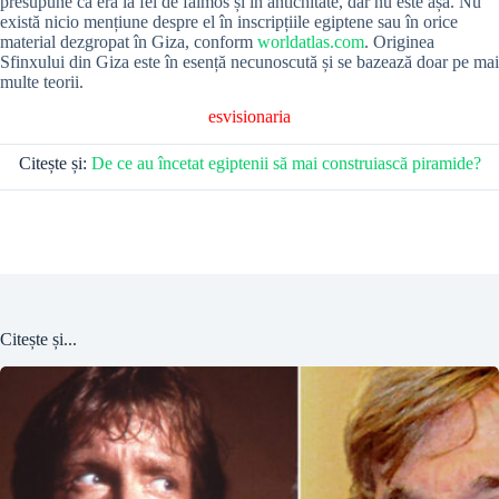
presupune că era la fel de faimos și în antichitate, dar nu este așa. Nu
există nicio mențiune despre el în inscripțiile egiptene sau în orice
material dezgropat în Giza, conform
worldatlas.com
. Originea
Sfinxului din Giza este în esență necunoscută și se bazează doar pe mai
multe teorii.
esvisionaria
Citește și:
De ce au încetat egiptenii să mai construiască piramide?
Citește și...