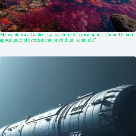
Marea biblică a Galileei s-a transformat în roșu-aprins, stârnind temeri
apocaliptice și avertismente privind un „semn rău”