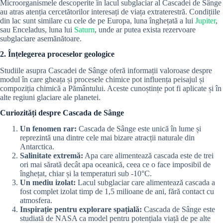
Microorganismele descoperite în lacul subglaciar al Cascadei de Sânge
au atras atenția cercetătorilor interesați de viața extraterestră. Condițiile
din lac sunt similare cu cele de pe Europa, luna înghețată a lui
Jupiter
,
sau Enceladus, luna lui
Saturn
, unde ar putea exista rezervoare
subglaciare asemănătoare.
2. Înțelegerea proceselor geologice
Studiile asupra Cascadei de Sânge oferă informații valoroase despre
modul în care gheața și procesele chimice pot influența peisajul și
compoziția chimică a Pământului. Aceste cunoștințe pot fi aplicate și în
alte regiuni glaciare ale planetei.
Curiozități despre Cascada de Sânge
Un fenomen rar:
Cascada de Sânge este unică în lume și
reprezintă una dintre cele mai bizare atracții naturale din
Antarctica.
Salinitate extremă:
Apa care alimentează cascada este de trei
ori mai sărată decât apa oceanică, ceea ce o face imposibil de
înghețat, chiar și la temperaturi sub -10°C.
Un mediu izolat:
Lacul subglaciar care alimentează cascada a
fost complet izolat timp de 1,5 milioane de ani, fără contact cu
atmosfera.
Inspirație pentru explorare spațială:
Cascada de Sânge este
studiată de NASA ca model pentru potențiala viață de pe alte