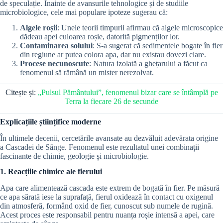
de speculație. Înainte de avansurile tehnologice și de studiile
microbiologice, cele mai populare ipoteze sugerau că:
Algele roșii
: Unele teorii timpurii afirmau că algele microscopice
dădeau apei culoarea roșie, datorită pigmenților lor.
Contaminarea solului
: S-a sugerat că sedimentele bogate în fier
din regiune ar putea colora apa, dar nu existau dovezi clare.
Procese necunoscute
: Natura izolată a ghețarului a făcut ca
fenomenul să rămână un mister nerezolvat.
Citește și:
„Pulsul Pământului”, fenomenul bizar care se întâmplă pe
Terra la fiecare 26 de secunde
Explicațiile științifice moderne
În ultimele decenii, cercetările avansate au dezvăluit adevărata origine
a Cascadei de Sânge. Fenomenul este rezultatul unei combinații
fascinante de chimie, geologie și microbiologie.
1. Reacțiile chimice ale fierului
Apa care alimentează cascada este extrem de bogată în fier. Pe măsură
ce apa sărată iese la suprafață, fierul oxidează în contact cu oxigenul
din atmosferă, formând oxid de fier, cunoscut sub numele de rugină.
Acest proces este responsabil pentru nuanța roșie intensă a apei, care