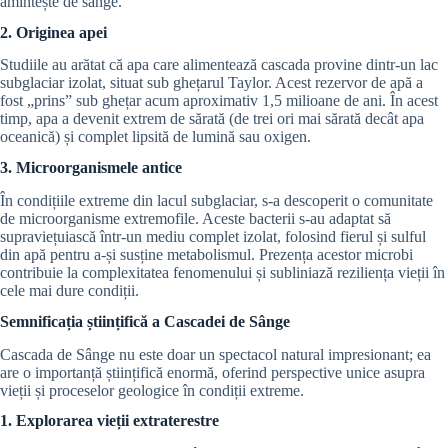
amintește de sânge.
2. Originea apei
Studiile au arătat că apa care alimentează cascada provine dintr-un lac
subglaciar izolat, situat sub ghețarul Taylor. Acest rezervor de apă a
fost „prins” sub ghețar acum aproximativ 1,5 milioane de ani. În acest
timp, apa a devenit extrem de sărată (de trei ori mai sărată decât apa
oceanică) și complet lipsită de lumină sau oxigen.
3. Microorganismele antice
În condițiile extreme din lacul subglaciar, s-a descoperit o comunitate
de microorganisme extremofile. Aceste bacterii s-au adaptat să
supraviețuiască într-un mediu complet izolat, folosind fierul și sulful
din apă pentru a-și susține metabolismul. Prezența acestor microbi
contribuie la complexitatea fenomenului și subliniază reziliența vieții în
cele mai dure condiții.
Semnificația științifică a Cascadei de Sânge
Cascada de Sânge nu este doar un spectacol natural impresionant; ea
are o importanță științifică enormă, oferind perspective unice asupra
vieții și proceselor geologice în condiții extreme.
1. Explorarea vieții extraterestre