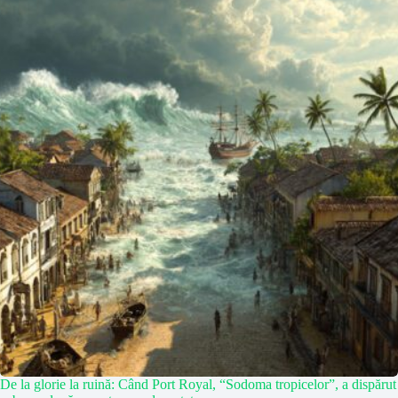
De la glorie la ruină: Când Port Royal, “Sodoma tropicelor”, a dispărut