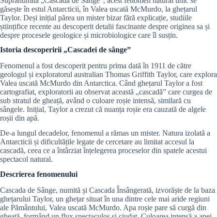
Supranumită „Cascada de Sânge”, acest fenomen natural unic se
găsește în estul Antarcticii, în Valea uscată McMurdo, la ghețarul
Taylor. Deși inițial părea un mister bizar fără explicație, studiile
științifice recente au descoperit detalii fascinante despre originea sa și
despre procesele geologice și microbiologice care îl susțin.
Istoria descoperirii „Cascadei de sânge”
Fenomenul a fost descoperit pentru prima dată în 1911 de către
geologul și exploratorul australian Thomas Griffith Taylor, care explora
Valea uscată McMurdo din Antarctica. Când ghețarul Taylor a fost
cartografiat, exploratorii au observat această „cascadă” care curgea de
sub stratul de gheață, având o culoare roșie intensă, similară cu
sângele. Inițial, Taylor a crezut că nuanța roșie era cauzată de algele
roșii din apă.
De-a lungul decadelor, fenomenul a rămas un mister. Natura izolată a
Antarcticii și dificultățile legate de cercetare au limitat accesul la
cascadă, ceea ce a întârziat înțelegerea proceselor din spatele acestui
spectacol natural.
Descrierea fenomenului
Cascada de Sânge, numită și Cascada Însângerată, izvorăște de la baza
ghețarului Taylor, un ghețar situat în una dintre cele mai aride regiuni
ale Pământului, Valea uscată McMurdo. Apa roșie pare să curgă din
gheață, formând un flux spectaculos și ciudat. Culoarea intensă a apei