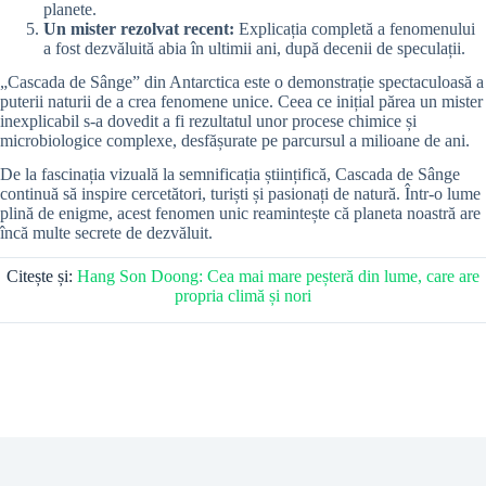
planete.
Un mister rezolvat recent:
Explicația completă a fenomenului
a fost dezvăluită abia în ultimii ani, după decenii de speculații.
„Cascada de Sânge” din Antarctica este o demonstrație spectaculoasă a
puterii naturii de a crea fenomene unice. Ceea ce inițial părea un mister
inexplicabil s-a dovedit a fi rezultatul unor procese chimice și
microbiologice complexe, desfășurate pe parcursul a milioane de ani.
De la fascinația vizuală la semnificația științifică, Cascada de Sânge
continuă să inspire cercetători, turiști și pasionați de natură. Într-o lume
plină de enigme, acest fenomen unic reamintește că planeta noastră are
încă multe secrete de dezvăluit.
Citește și:
Hang Son Doong: Cea mai mare peșteră din lume, care are
propria climă și nori