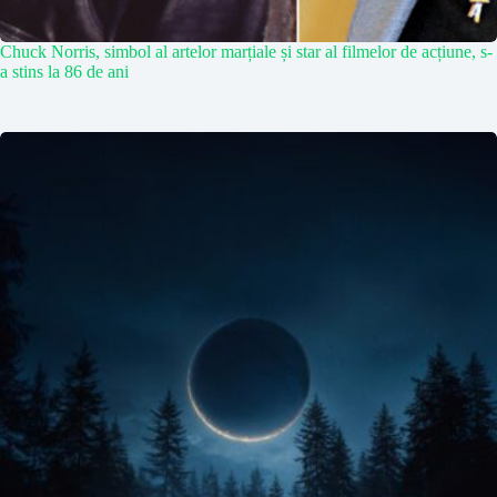
Chuck Norris, simbol al artelor marțiale și star al filmelor de acțiune, s-
a stins la 86 de ani