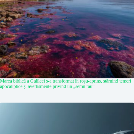
Marea biblică a Galileei s-a transformat în roșu-aprins, stârnind temeri
apocaliptice și avertismente privind un „semn rău”