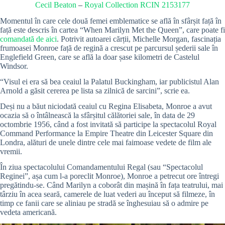
Cecil Beaton
–
Royal Collection RCIN 2153177
Momentul în care cele două femei emblematice se află în sfârșit față în
față este descris în cartea “When Marilyn Met the Queen”, care poate fi
comandată de aici
. Potrivit autoarei cărții, Michelle Morgan, fascinația
frumoasei Monroe față de regină a crescut pe parcursul șederii sale în
Englefield Green, care se află la doar șase kilometri de Castelul
Windsor.
“Visul ei era să bea ceaiul la Palatul Buckingham, iar publicistul Alan
Arnold a găsit cererea pe lista sa zilnică de sarcini”, scrie ea.
Deși nu a băut niciodată ceaiul cu Regina Elisabeta, Monroe a avut
ocazia să o întâlnească la sfârșitul călătoriei sale, în data de 29
octombrie 1956, când a fost invitată să participe la spectacolul Royal
Command Performance la Empire Theatre din Leicester Square din
Londra, alături de unele dintre cele mai faimoase vedete de film ale
vremii.
În ziua spectacolului Comandamentului Regal (sau “Spectacolul
Reginei”, așa cum l-a poreclit Monroe), Monroe a petrecut ore întregi
pregătindu-se. Când Marilyn a coborât din mașină în fața teatrului, mai
târziu în acea seară, camerele de luat vederi au început să filmeze, în
timp ce fanii care se aliniau pe stradă se înghesuiau să o admire pe
vedeta americană.