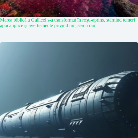
Marea biblică a Galileei s-a transformat în roșu-aprins, stârnind temeri
apocaliptice și avertismente privind un „semn rău”