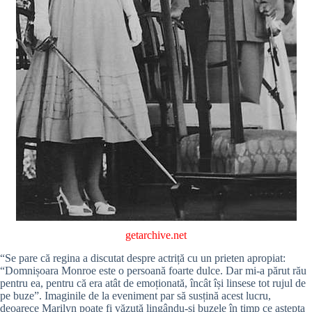
getarchive.net
“Se pare că regina a discutat despre actriță cu un prieten apropiat:
“Domnișoara Monroe este o persoană foarte dulce. Dar mi-a părut rău
pentru ea, pentru că era atât de emoționată, încât își linsese tot rujul de
pe buze”. Imaginile de la eveniment par să susțină acest lucru,
deoarece Marilyn poate fi văzută lingându-și buzele în timp ce aștepta