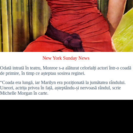
New York Sunday News
Odată intrată în teatru, Monroe s-a alăturat celorlalți actori într-o coadă
de primire, în timp ce așteptau sosirea reginei.
“Coada era lungă, iar Marilyn era poziționată la jumătatea rândului.
Uneori, actrița privea în față, așteptându-și nervoasă rândul, scrie
Michelle Morgan în carte.