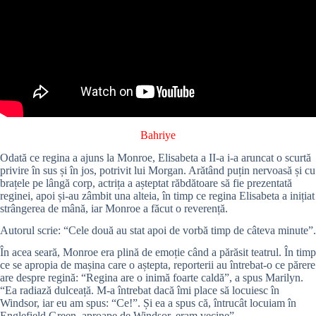
Bahriye
Odată ce regina a ajuns la Monroe, Elisabeta a II-a i-a aruncat o scurtă
privire în sus și în jos, potrivit lui Morgan. Arătând puțin nervoasă și cu
brațele pe lângă corp, actrița a așteptat răbdătoare să fie prezentată
reginei, apoi și-au zâmbit una alteia, în timp ce regina Elisabeta a inițiat
strângerea de mână, iar Monroe a făcut o reverență.
Autorul scrie: “Cele două au stat apoi de vorbă timp de câteva minute”.
În acea seară, Monroe era plină de emoție când a părăsit teatrul. În timp
ce se apropia de mașina care o aștepta, reporterii au întrebat-o ce părere
are despre regină: “Regina are o inimă foarte caldă”, a spus Marilyn.
“Ea radiază dulceață. M-a întrebat dacă îmi place să locuiesc în
Windsor, iar eu am spus: “Ce!”. Și ea a spus că, întrucât locuiam în
Englefield Green, aproape de Windsor, eram vecine”.