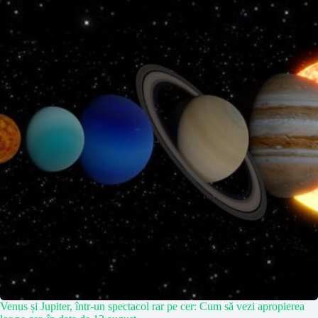
Venus și Jupiter, într-un spectacol rar pe cer: Cum să vezi apropierea