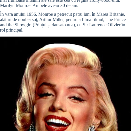
mai frumoase întâlniri ale sale este cea cu regina Hollywood-ului,
Marilyn Monroe. Ambele aveau 30 de ani.
În vara anului 1956, Monroe a petrecut patru luni în Marea Britanie,
alături de noul ei soț, Arthur Miller, pentru a filma filmul, The Prince
and the Showgirl (Prințul și dansatoarea), cu Sir Laurence Olivier în
rol principal.