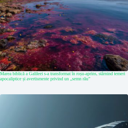
Marea biblică a Galileei s-a transformat în roșu-aprins, stârnind temeri
apocaliptice și avertismente privind un „semn rău”