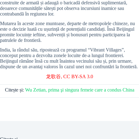
construite de armată și adaugă o baricadă defensivă suplimentară,
deoarece comunitățile sătești pot observa incursiuni inamice sau
contrabandă în regiunea lor.
Mutarea în aceste zone muntoase, departe de metropolele chineze, nu
este o decizie luată cu ușurință de potențialii candidați. Însă Beijingul
promite locuințe ieftine, subvenții și bonusuri pentru participarea la
patrulele de frontieră.
India, la rândul său, ripostează cu programul “Vibrant Villages”,
conceput pentru a dezvolta zonele locuite de-a lungul frontierei.
Beijingul rămâne însă cu mult înaintea vecinului său și, prin urmare,
dispune de un avantaj valoros în cazul unei noi confruntări la frontieră.
龙歌谷
,
CC BY-SA 3.0
Citește și:
Wu Zetian, prima şi singura femeie care a condus China