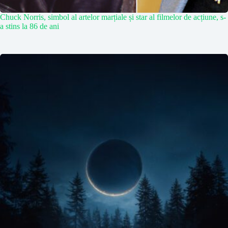
Chuck Norris, simbol al artelor marțiale și star al filmelor de acțiune, s-
a stins la 86 de ani