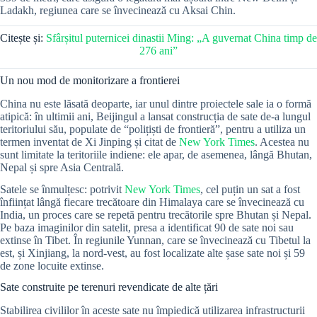
Ladakh, regiunea care se învecinează cu Aksai Chin.
Citește și:
Sfârșitul puternicei dinastii Ming: „A guvernat China timp de
276 ani”
Un nou mod de monitorizare a frontierei
China nu este lăsată deoparte, iar unul dintre proiectele sale ia o formă
atipică: în ultimii ani, Beijingul a lansat construcția de sate de-a lungul
teritoriului său, populate de “polițiști de frontieră”, pentru a utiliza un
termen inventat de Xi Jinping și citat de
New York Times
. Acestea nu
sunt limitate la teritoriile indiene: ele apar, de asemenea, lângă Bhutan,
Nepal și spre Asia Centrală.
Satele se înmulțesc: potrivit
New York Times
, cel puțin un sat a fost
înființat lângă fiecare trecătoare din Himalaya care se învecinează cu
India, un proces care se repetă pentru trecătorile spre Bhutan și Nepal.
Pe baza imaginilor din satelit, presa a identificat 90 de sate noi sau
extinse în Tibet. În regiunile Yunnan, care se învecinează cu Tibetul la
est, și Xinjiang, la nord-vest, au fost localizate alte șase sate noi și 59
de zone locuite extinse.
Sate construite pe terenuri revendicate de alte țări
Stabilirea civililor în aceste sate nu împiedică utilizarea infrastructurii