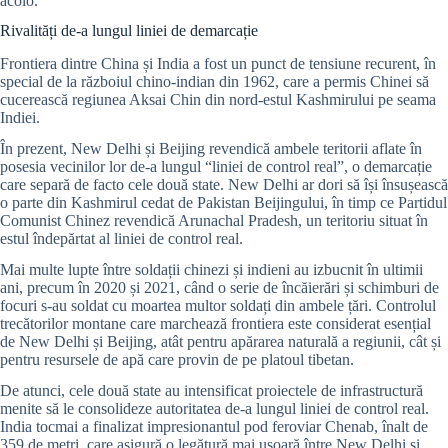
acolo.
Rivalități de-a lungul liniei de demarcație
Frontiera dintre China și India a fost un punct de tensiune recurent, în
special de la războiul chino-indian din 1962, care a permis Chinei să
cucerească regiunea Aksai Chin din nord-estul Kashmirului pe seama
Indiei.
În prezent, New Delhi și Beijing revendică ambele teritorii aflate în
posesia vecinilor lor de-a lungul “liniei de control real”, o demarcație
care separă de facto cele două state. New Delhi ar dori să își însușească
o parte din Kashmirul cedat de Pakistan Beijingului, în timp ce Partidul
Comunist Chinez revendică Arunachal Pradesh, un teritoriu situat în
estul îndepărtat al liniei de control real.
Mai multe lupte între soldații chinezi și indieni au izbucnit în ultimii
ani, precum în 2020 și 2021, când o serie de încăierări și schimburi de
focuri s-au soldat cu moartea multor soldați din ambele țări. Controlul
trecătorilor montane care marchează frontiera este considerat esențial
de New Delhi și Beijing, atât pentru apărarea naturală a regiunii, cât și
pentru resursele de apă care provin de pe platoul tibetan.
De atunci, cele două state au intensificat proiectele de infrastructură
menite să le consolideze autoritatea de-a lungul liniei de control real.
India tocmai a finalizat impresionantul pod feroviar Chenab, înalt de
359 de metri, care asigură o legătură mai ușoară între New Delhi și