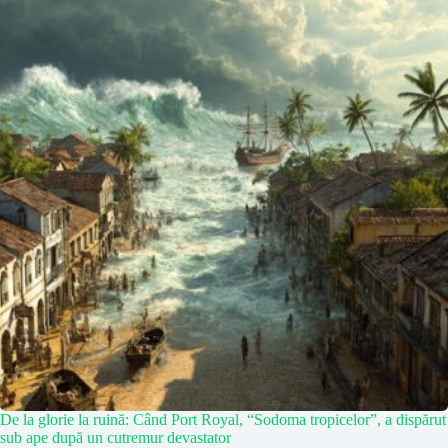
De la glorie la ruină: Când Port Royal, “Sodoma tropicelor”, a dispărut
sub ape după un cutremur devastator