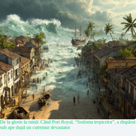
De la glorie la ruină: Când Port Royal, “Sodoma tropicelor”, a dispărut
sub ape după un cutremur devastator