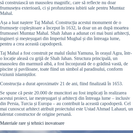
să construiască un mausoleu magnific, care să reflecte nu doar
frumusețea exterioară, ci și profunzimea iubirii sale pentru Mumtaz
Mahal.
Așa a luat naștere Taj Mahal. Construcția acestui monument de o
frumusețe copleșitoare a început în 1632, la doar un an după moartea
frumoasei Mumtaz Mahal. Shah Jahan a adunat cei mai buni arhitecți,
ingineri și meșteșugari din Imperiul Mughal și din întreaga lume,
pentru a crea această capodoperă.
Taj Mahal a fost construit pe malul râului Yamuna, în orașul Agra, într-
o locație aleasă cu grijă de Shah Jahan. Structura principală, un
mausoleu din marmură albă, a fost înconjurată de o grădină vastă, de
piscine și pavilioane, toate fiind un simbol al paradisului, conform
viziunii islamiștilor.
Construcția a durat aproximativ 21 de ani, fiind finalizată în 1653.
Se spune că peste 20.000 de muncitori au fost implicați în realizarea
acestui proiect, iar meșteșugari și arhitecți din întreaga lume – inclusiv
din Persia, Turcia și Europa – au contribuit la această capodoperă. Cel
mai cunoscut arhitect atribuit proiectului este Ustad Ahmad Lahauri, un
talentat constructor de origine persană.
Materiale rare și tehnici inovatoare