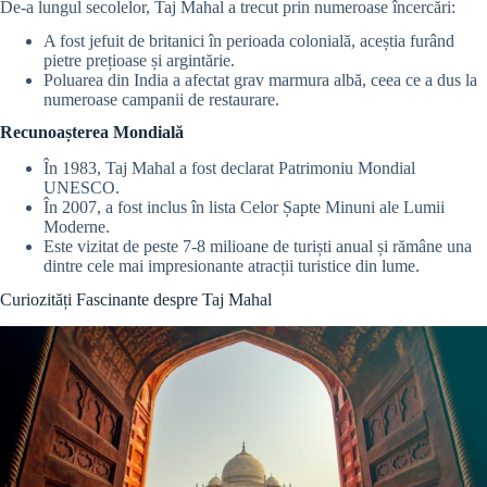
De-a lungul secolelor, Taj Mahal a trecut prin numeroase încercări:
A fost jefuit de britanici în perioada colonială, aceștia furând
pietre prețioase și argintărie.
Poluarea din India a afectat grav marmura albă, ceea ce a dus la
numeroase campanii de restaurare.
Recunoașterea Mondială
În 1983, Taj Mahal a fost declarat Patrimoniu Mondial
UNESCO.
În 2007, a fost inclus în lista Celor Șapte Minuni ale Lumii
Moderne.
Este vizitat de peste 7-8 milioane de turiști anual și rămâne una
dintre cele mai impresionante atracții turistice din lume.
Curiozități Fascinante despre Taj Mahal