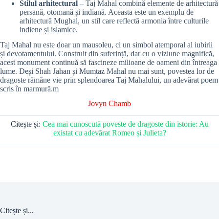
Stilul arhitectural
– Taj Mahal combină elemente de arhitectură
persană, otomană și indiană. Aceasta este un exemplu de
arhitectură Mughal, un stil care reflectă armonia între culturile
indiene și islamice.
Taj Mahal nu este doar un mausoleu, ci un simbol atemporal al iubirii
și devotamentului. Construit din suferință, dar cu o viziune magnifică,
acest monument continuă să fascineze milioane de oameni din întreaga
lume. Deși Shah Jahan și Mumtaz Mahal nu mai sunt, povestea lor de
dragoste rămâne vie prin splendoarea Taj Mahalului, un adevărat poem
scris în marmură.m
Jovyn Chamb
Citește și:
Cea mai cunoscută poveste de dragoste din istorie: Au
existat cu adevărat Romeo și Julieta?
Citește și...