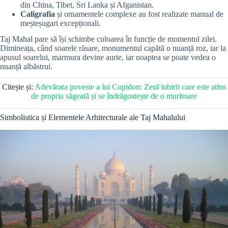
din China, Tibet, Sri Lanka și Afganistan.
Caligrafia
și ornamentele complexe au fost realizate manual de
meșteșugari excepționali.
Taj Mahal pare să își schimbe culoarea în funcție de momentul zilei.
Dimineața, când soarele răsare, monumentul capătă o nuanță roz, iar la
apusul soarelui, marmura devine aurie, iar noaptea se poate vedea o
nuanță albăstrui.
Citește și:
Adevărata poveste a lui Cupidon: Zeul iubirii care este atins
de propria săgeată și se îndrăgostește de o muritoare
Simbolistica și Elementele Arhitecturale ale Taj Mahalului