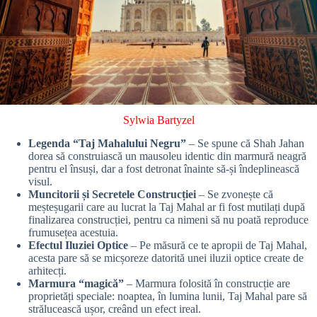
Sylwia Bartyzel
Legenda “Taj Mahalului Negru”
– Se spune că Shah Jahan
dorea să construiască un mausoleu identic din marmură neagră
pentru el însuși, dar a fost detronat înainte să-și îndeplinească
visul.
Muncitorii și Secretele Construcției
– Se zvonește că
meșteșugarii care au lucrat la Taj Mahal ar fi fost mutilați după
finalizarea construcției, pentru ca nimeni să nu poată reproduce
frumusețea acestuia.
Efectul Iluziei Optice
– Pe măsură ce te apropii de Taj Mahal,
acesta pare să se micșoreze datorită unei iluzii optice create de
arhitecți.
Marmura “magică”
– Marmura folosită în construcție are
proprietăți speciale: noaptea, în lumina lunii, Taj Mahal pare să
strălucească ușor, creând un efect ireal.