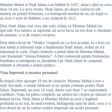
Mumtaz Mahal și Shah Jahan s-au întâlnit în 1607, atunci când ea avea
doar 14 ani. La acea vreme, Shah Jahan, pe atunci cunoscut sub
numele de prințul Khurram, s-a îndrăgostit imediat de ea, iar după ce
au avut o serie de întâlniri, s-au căsătorit în 1612.
Deși Shah Jahan mai avea alte soții, relația cu Mumtaz Mahal era
specială. Era iubirea sa supremă, iar acest lucru nu era doar o chestiune
de pasiune, ci și de respect reciproc.
Deși titlul oficial de “Malika” (regină) nu i-a fost acordat, ea a fost cea
mai iubită și influentă soție a împăratului Shah Jahan, având un rol
important la curte. După căsătorie a primit titlul de Mumtaz Mahal,
care înseamnă “Aleasa Palatului”. A fost cunoscută pentru frumusețea,
bunătatea și inteligența sa, însoțindu-l pe Shah Jahan în campanii
militare și oferindu-i sfaturi politice.
Viața împreună și moartea prematură
În timpul celor aproape 19 ani de căsnicie, Mumtaz Mahal a fost o
soție devotată, o mamă iubitoare și un sprijin constant pentru Shah
Jahan. Împreună, au avut 14 copii, dintre care doar 7 au supraviețuit
copilăriei. Viața lor părea completă, iar iubirea lor creștea pe măsură ce
timpul trecea. Shah Jahan și Mumtaz Mahal au avut o legătură
profundă și au fost, în mod evident, îndrăgostiți unul de altul, ceea ce a
fost destul de rar în cadrul curților imperiale ale acelei perioade.