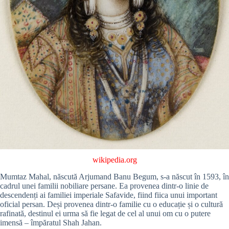
wikipedia.org
Mumtaz Mahal, născută Arjumand Banu Begum, s-a născut în 1593, în
cadrul unei familii nobiliare persane. Ea provenea dintr-o linie de
descendenți ai familiei imperiale Safavide, fiind fiica unui important
oficial persan. Deși provenea dintr-o familie cu o educație și o cultură
rafinată, destinul ei urma să fie legat de cel al unui om cu o putere
imensă – împăratul Shah Jahan.