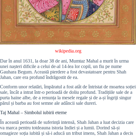
wikipedia.org
Dar în anul 1631, la doar 38 de ani, Mumtaz Mahal a murit în urma
unei nașteri dificile a celui de-al 14-lea lor copil, un fiu pe nume
Gauhara Begum. Această pierdere a fost devastatoare pentru Shah
Jahan, care era profund îndrăgostit de ea.
Conform unor relatări, împăratul a fost atât de întristat de moartea soției
sale, încât a intrat într-o perioadă de doliu profund. Tradițiile sale de a
purta haine albe, de a renunța la mesele regale și de a-și îngriji singur
părul și barba au fost semne ale adâncii sale dureri.
Taj Mahal – Simbolul iubirii eterne
În această perioadă de suferință intensă, Shah Jahan a luat decizia care
va marca pentru totdeauna istoria Indiei și a lumii. Dorind să-și
omagieze soția iubită și să-i aducă un tribut imens, Shah Jahan a decis