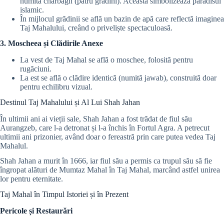
numită charbagh (patru grădini). Aceasta simbolizează paradisul
islamic.
În mijlocul grădinii se află un bazin de apă care reflectă imaginea
Taj Mahalului, creând o priveliște spectaculoasă.
3. Moscheea și Clădirile Anexe
La vest de Taj Mahal se află o moschee, folosită pentru
rugăciuni.
La est se află o clădire identică (numită jawab), construită doar
pentru echilibru vizual.
Destinul Taj Mahalului și Al Lui Shah Jahan
În ultimii ani ai vieții sale, Shah Jahan a fost trădat de fiul său
Aurangzeb, care l-a detronat și l-a închis în Fortul Agra. A petrecut
ultimii ani prizonier, având doar o fereastră prin care putea vedea Taj
Mahalul.
Shah Jahan a murit în 1666, iar fiul său a permis ca trupul său să fie
îngropat alături de Mumtaz Mahal în Taj Mahal, marcând astfel unirea
lor pentru eternitate.
Taj Mahal în Timpul Istoriei și în Prezent
Pericole și Restaurări