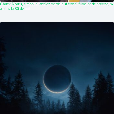
Chuck Norris, simbol al artelor marțiale și star al filmelor de acțiune, s-
a stins la 86 de ani