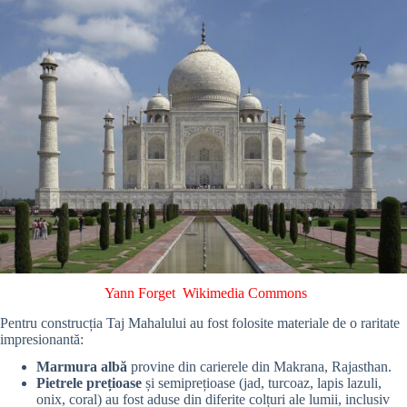
Yann Forget
Wikimedia Commons
Pentru construcția Taj Mahalului au fost folosite materiale de o raritate
impresionantă:
Marmura albă
provine din carierele din Makrana, Rajasthan.
Pietrele prețioase
și semiprețioase (jad, turcoaz, lapis lazuli,
onix, coral) au fost aduse din diferite colțuri ale lumii, inclusiv