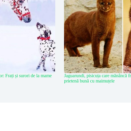
r: Frați și surori de la mame
Jaguarundi, pisicuța care mănâncă fru
prietenă bună cu maimuțele