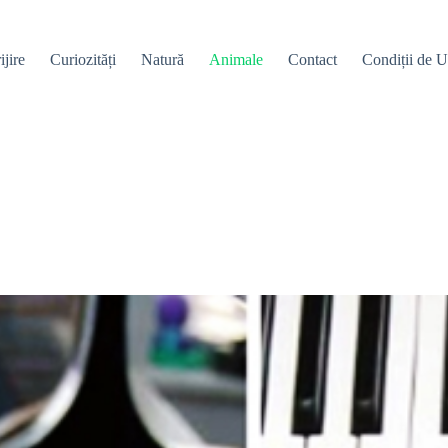
ijire
Curiozități
Natură
Animale
Contact
Condiții de Ut