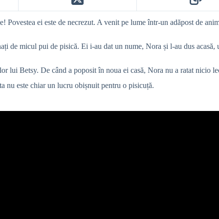
me! Povestea ei este de necrezut. A venit pe lume într-un adăpost de ani
cinați de micul pui de pisică. Ei i-au dat un nume, Nora și l-au dus acasă,
 lui Betsy. De când a poposit în noua ei casă, Nora nu a ratat nicio lecți
ta nu este chiar un lucru obișnuit pentru o pisicuță.