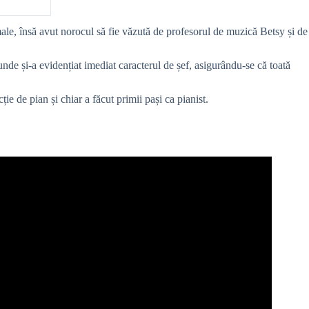
male, însă avut norocul să fie văzută de profesorul de muzică Betsy și de
 unde și-a evidențiat imediat caracterul de șef, asigurându-se că toată
e de pian și chiar a făcut primii pași ca pianist.