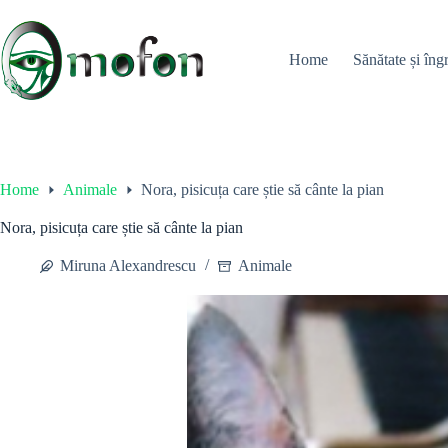
Skip
to
content
Home
Sănătate și îngr
Home
Animale
Nora, pisicuța care știe să cânte la pian
Nora, pisicuța care știe să cânte la pian
Miruna Alexandrescu
Animale