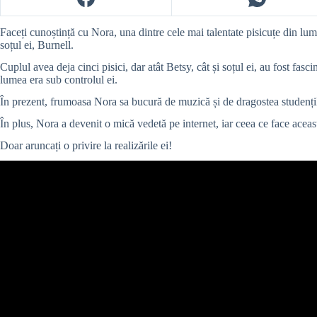
Faceți cunoștință cu Nora, una dintre cele mai talentate pisicuțe din lu
soțul ei, Burnell.
Cuplul avea deja cinci pisici, dar atât Betsy, cât și soțul ei, au fost fas
lumea era sub controlul ei.
În prezent, frumoasa Nora sa bucură de muzică și de dragostea studenților
În plus, Nora a devenit o mică vedetă pe internet, iar ceea ce face aceas
Doar aruncați o privire la realizările ei!