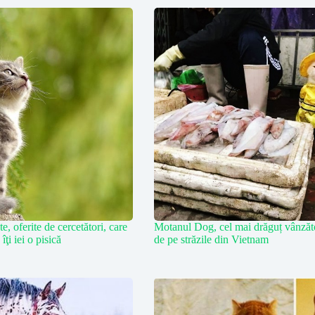
e, oferite de cercetători, care
Motanul Dog, cel mai drăguț vânzăt
îţi iei o pisică
de pe străzile din Vietnam