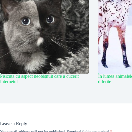
Pisicuța cu aspect neobișnuit care a cucerit
În lumea animalelo
Internetul
diferite
Leave a Reply
Your email address will not be published.
Required fields are marked
*