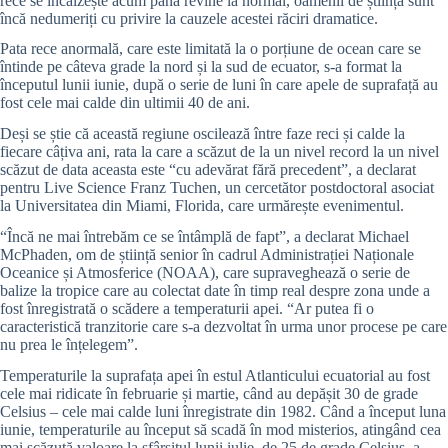
rece se încălzește acum până revine la normal, oamenii de știință sunt
încă nedumeriți cu privire la cauzele acestei răciri dramatice.
Pata rece anormală, care este limitată la o porțiune de ocean care se
întinde pe câteva grade la nord și la sud de ecuator, s-a format la
începutul lunii iunie, după o serie de luni în care apele de suprafață au
fost cele mai calde din ultimii 40 de ani.
Deși se știe că această regiune oscilează între faze reci și calde la
fiecare câțiva ani, rata la care a scăzut de la un nivel record la un nivel
scăzut de data aceasta este “cu adevărat fără precedent”, a declarat
pentru Live Science Franz Tuchen, un cercetător postdoctoral asociat
la Universitatea din Miami, Florida, care urmărește evenimentul.
“Încă ne mai întrebăm ce se întâmplă de fapt”, a declarat Michael
McPhaden, om de știință senior în cadrul Administrației Naționale
Oceanice și Atmosferice (NOAA), care supraveghează o serie de
balize la tropice care au colectat date în timp real despre zona unde a
fost înregistrată o scădere a temperaturii apei. “Ar putea fi o
caracteristică tranzitorie care s-a dezvoltat în urma unor procese pe care
nu prea le înțelegem”.
Temperaturile la suprafața apei în estul Atlanticului ecuatorial au fost
cele mai ridicate în februarie și martie, când au depășit 30 de grade
Celsius – cele mai calde luni înregistrate din 1982. Când a început luna
iunie, temperaturile au început să scadă în mod misterios, atingând cea
mai scăzută valoare la sfârșitul lunii iulie, de 25 de grade Celsius, a