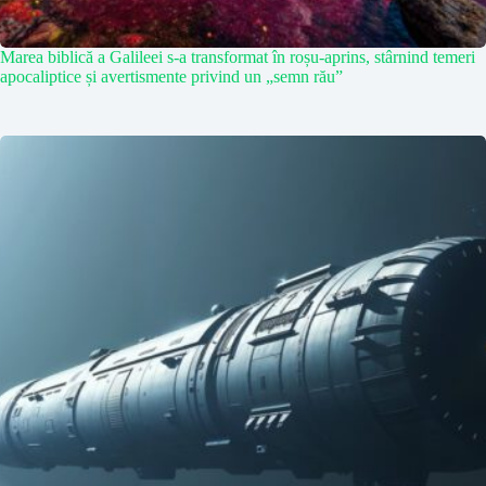
Marea biblică a Galileei s-a transformat în roșu-aprins, stârnind temeri
apocaliptice și avertismente privind un „semn rău”