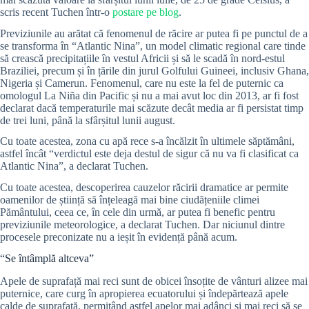
scris recent Tuchen într-o
postare pe blog
.
Previziunile au arătat că fenomenul de răcire ar putea fi pe punctul de a
se transforma în “Atlantic Nina”, un model climatic regional care tinde
să crească precipitațiile în vestul Africii și să le scadă în nord-estul
Braziliei, precum și în țările din jurul Golfului Guineei, inclusiv Ghana,
Nigeria și Camerun. Fenomenul, care nu este la fel de puternic ca
omologul La Niña din Pacific și nu a mai avut loc din 2013, ar fi fost
declarat dacă temperaturile mai scăzute decât media ar fi persistat timp
de trei luni, până la sfârșitul lunii august.
Cu toate acestea, zona cu apă rece s-a încălzit în ultimele săptămâni,
astfel încât “verdictul este deja destul de sigur că nu va fi clasificat ca
Atlantic Nina”, a declarat Tuchen.
Cu toate acestea, descoperirea cauzelor răcirii dramatice ar permite
oamenilor de știință să înțeleagă mai bine ciudățeniile climei
Pământului, ceea ce, în cele din urmă, ar putea fi benefic pentru
previziunile meteorologice, a declarat Tuchen. Dar niciunul dintre
procesele preconizate nu a ieșit în evidență până acum.
“Se întâmplă altceva”
Apele de suprafață mai reci sunt de obicei însoțite de vânturi alizee mai
puternice, care curg în apropierea ecuatorului și îndepărtează apele
calde de suprafață, permițând astfel apelor mai adânci și mai reci să se