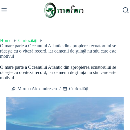
Skip
to
content
Home
Curiozități
O mare parte a Oceanului Atlantic din apropierea ecuatorului se
răcește cu o viteză record, iar oamenii de știință nu știu care este
motivul
O mare parte a Oceanului Atlantic din apropierea ecuatorului se
răcește cu o viteză record, iar oamenii de știință nu știu care este
motivul
Miruna Alexandrescu
Curiozități