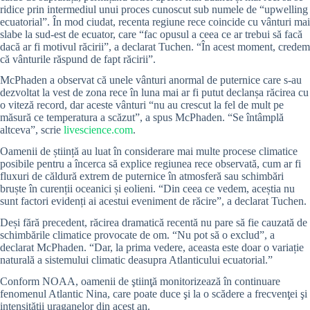
ridice prin intermediul unui proces cunoscut sub numele de “upwelling
ecuatorial”. În mod ciudat, recenta regiune rece coincide cu vânturi mai
slabe la sud-est de ecuator, care “fac opusul a ceea ce ar trebui să facă
dacă ar fi motivul răcirii”, a declarat Tuchen. “În acest moment, credem
că vânturile răspund de fapt răcirii”.
McPhaden a observat că unele vânturi anormal de puternice care s-au
dezvoltat la vest de zona rece în luna mai ar fi putut declanșa răcirea cu
o viteză record, dar aceste vânturi “nu au crescut la fel de mult pe
măsură ce temperatura a scăzut”, a spus McPhaden. “Se întâmplă
altceva”, scrie
livescience.com
.
Oamenii de știință au luat în considerare mai multe procese climatice
posibile pentru a încerca să explice regiunea rece observată, cum ar fi
fluxuri de căldură extrem de puternice în atmosferă sau schimbări
bruște în curenții oceanici și eolieni. “Din ceea ce vedem, aceștia nu
sunt factori evidenți ai acestui eveniment de răcire”, a declarat Tuchen.
Deși fără precedent, răcirea dramatică recentă nu pare să fie cauzată de
schimbările climatice provocate de om. “Nu pot să o exclud”, a
declarat McPhaden. “Dar, la prima vedere, aceasta este doar o variație
naturală a sistemului climatic deasupra Atlanticului ecuatorial.”
Conform NOAA, oamenii de ştiinţă monitorizează în continuare
fenomenul Atlantic Nina, care poate duce şi la o scădere a frecvenţei şi
intensităţii uraganelor din acest an.