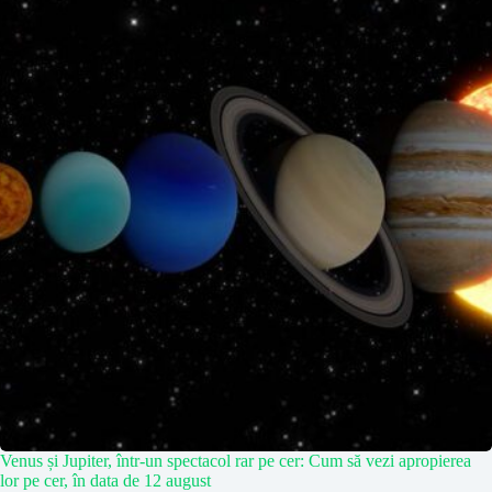
Venus și Jupiter, într-un spectacol rar pe cer: Cum să vezi apropierea
lor pe cer, în data de 12 august