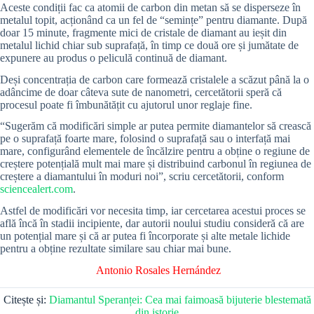
Aceste condiții fac ca atomii de carbon din metan să se disperseze în
metalul topit, acționând ca un fel de “semințe” pentru diamante. După
doar 15 minute, fragmente mici de cristale de diamant au ieșit din
metalul lichid chiar sub suprafață, în timp ce două ore și jumătate de
expunere au produs o peliculă continuă de diamant.
Deși concentrația de carbon care formează cristalele a scăzut până la o
adâncime de doar câteva sute de nanometri, cercetătorii speră că
procesul poate fi îmbunătățit cu ajutorul unor reglaje fine.
“Sugerăm că modificări simple ar putea permite diamantelor să crească
pe o suprafață foarte mare, folosind o suprafață sau o interfață mai
mare, configurând elementele de încălzire pentru a obține o regiune de
creștere potențială mult mai mare și distribuind carbonul în regiunea de
creștere a diamantului în moduri noi”, scriu cercetătorii, conform
sciencealert.com
.
Astfel de modificări vor necesita timp, iar cercetarea acestui proces se
află încă în stadii incipiente, dar autorii noului studiu consideră că are
un potențial mare și că ar putea fi încorporate și alte metale lichide
pentru a obține rezultate similare sau chiar mai bune.
Antonio Rosales Hernández
Citește și:
Diamantul Speranței: Cea mai faimoasă bijuterie blestemată
din istorie