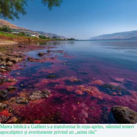
Marea biblică a Galileei s-a transformat în roșu-aprins, stârnind temeri
apocaliptice și avertismente privind un „semn rău”