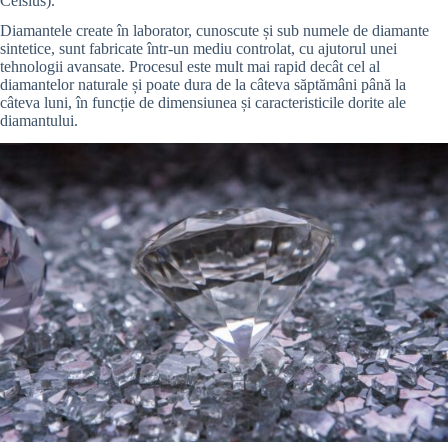
Celsius).
Diamantele create în laborator, cunoscute și sub numele de diamante
sintetice, sunt fabricate într-un mediu controlat, cu ajutorul unei
tehnologii avansate. Procesul este mult mai rapid decât cel al
diamantelor naturale și poate dura de la câteva săptămâni până la
câteva luni, în funcție de dimensiunea și caracteristicile dorite ale
diamantului.