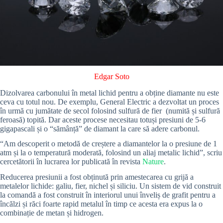
Edgar Soto
Dizolvarea carbonului în metal lichid pentru a obține diamante nu este
ceva cu totul nou. De exemplu, General Electric a dezvoltat un proces
în urmă cu jumătate de secol folosind sulfură de fier (numită și sulfură
feroasă) topită. Dar aceste procese necesitau totuși presiuni de 5-6
gigapascali și o “sămânță” de diamant la care să adere carbonul.
“Am descoperit o metodă de creștere a diamantelor la o presiune de 1
atm și la o temperatură moderată, folosind un aliaj metalic lichid”, scriu
cercetătorii în lucrarea lor publicată în revista
Nature
.
Reducerea presiunii a fost obținută prin amestecarea cu grijă a
metalelor lichide: galiu, fier, nichel și siliciu. Un sistem de vid construit
la comandă a fost construit în interiorul unui înveliș de grafit pentru a
încălzi și răci foarte rapid metalul în timp ce acesta era expus la o
combinație de metan și hidrogen.