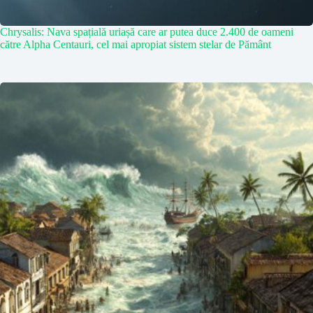
Chrysalis: Nava spațială uriașă care ar putea duce 2.400 de oameni
către Alpha Centauri, cel mai apropiat sistem stelar de Pământ