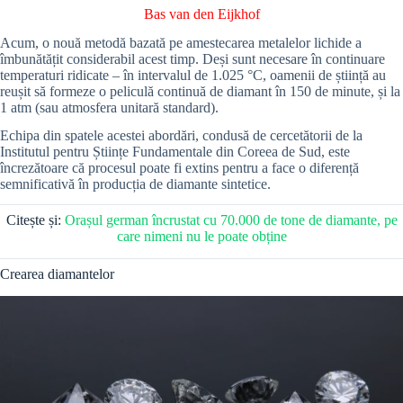
Bas van den Eijkhof
Acum, o nouă metodă bazată pe amestecarea metalelor lichide a
îmbunătățit considerabil acest timp. Deși sunt necesare în continuare
temperaturi ridicate – în intervalul de 1.025 °C, oamenii de știință au
reușit să formeze o peliculă continuă de diamant în 150 de minute, și la
1 atm (sau atmosfera unitară standard).
Echipa din spatele acestei abordări, condusă de cercetătorii de la
Institutul pentru Științe Fundamentale din Coreea de Sud, este
încrezătoare că procesul poate fi extins pentru a face o diferență
semnificativă în producția de diamante sintetice.
Citește și:
Orașul german încrustat cu 70.000 de tone de diamante, pe
care nimeni nu le poate obține
Crearea diamantelor