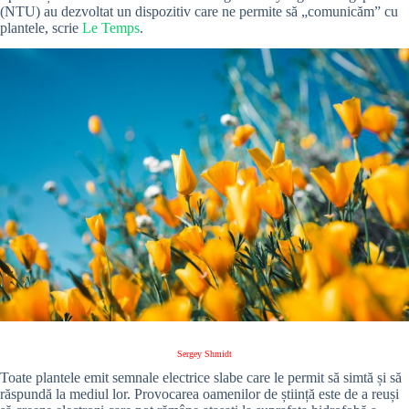
(NTU) au dezvoltat un dispozitiv care ne permite să „comunicăm” cu
plantele, scrie
Le Temps
.
Sergey Shmidt
Toate plantele emit semnale electrice slabe care le permit să simtă și să
răspundă la mediul lor.
Provocarea oamenilor de știință este de a reuși