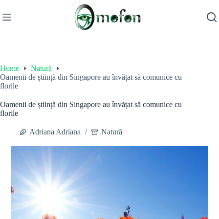
Skip
to
content
Home
Natură
Oamenii de știință din Singapore au învățat să comunice cu
florile
Oamenii de știință din Singapore au învățat să comunice cu
florile
Adriana Adriana
Natură