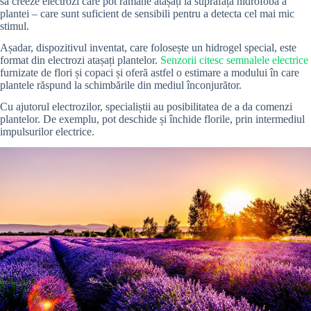
să creeze electrozi care pot rămâne atașați la suprafața hidrofobă a
plantei – care sunt suficient de sensibili pentru a detecta cel mai mic
stimul.
Așadar, dispozitivul inventat, care folosește un hidrogel special, este
format din electrozi atașați plantelor.
Senzorii citesc semnalele electrice
furnizate de flori și copaci și oferă astfel o estimare a modului în care
plantele răspund la schimbările din mediul înconjurător.
Cu ajutorul electrozilor, specialiștii au posibilitatea de a da comenzi
plantelor. De exemplu, pot deschide și închide florile, prin intermediul
impulsurilor electrice.