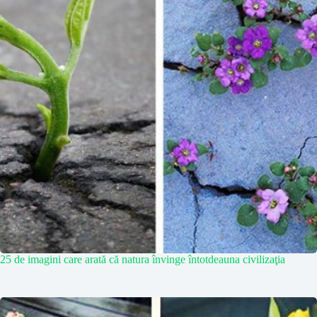
25 de imagini care arată că natura învinge întotdeauna civilizaţia