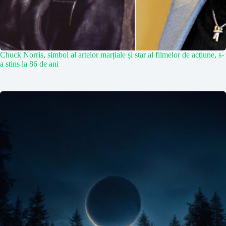
Chuck Norris, simbol al artelor marțiale și star al filmelor de acțiune, s-
a stins la 86 de ani