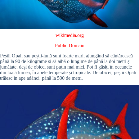
wikimedia.org
Public Domain
Peștii Opah sau peștii-lună sunt foarte mari, ajungând să cântărească
până la 90 de kilograme și să aibă o lungime de până la doi metri și
jumătate, deși de obicei sunt puțin mai mici. Pot fi găsiți în oceanele
din toată lumea, în apele temperate și tropicale. De obicei, peștii Opah
trăiesc în ape adânci, până la 500 de metri.