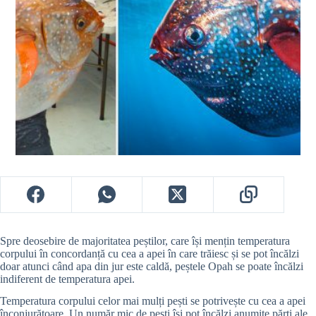
Spre deosebire de majoritatea peștilor, care își mențin temperatura
corpului în concordanță cu cea a apei în care trăiesc și se pot încălzi
doar atunci când apa din jur este caldă, peștele Opah se poate încălzi
indiferent de temperatura apei.
Temperatura corpului celor mai mulți pești se potrivește cu cea a apei
înconjurătoare. Un număr mic de pești își pot încălzi anumite părți ale