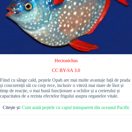
Hectonichus
CC BY-SA 3.0
Fiind cu sânge cald, peștele Opah are mai multe avantaje față de prada
și concurenții săi cu corp rece, inclusiv o viteză mai mare de înot și
timp de reacție, o mai bună funcționare a ochilor și a creierului și
capacitatea de a rezista efectelor frigului asupra organelor vitale.
Citește și:
Cum arată peștele cu capul transparent din oceanul Pacific