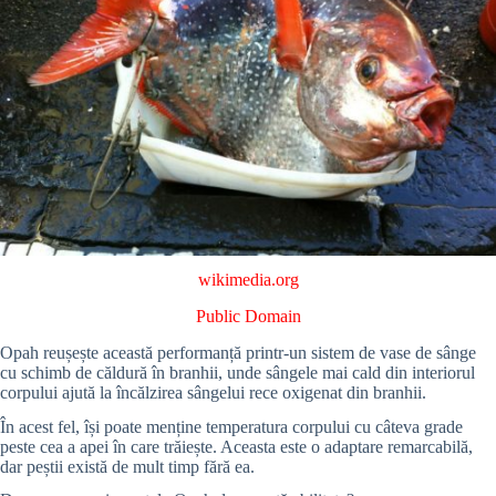
wikimedia.org
Public Domain
Opah reușește această performanță printr-un sistem de vase de sânge
cu schimb de căldură în branhii, unde sângele mai cald din interiorul
corpului ajută la încălzirea sângelui rece oxigenat din branhii.
În acest fel, își poate menține temperatura corpului cu câteva grade
peste cea a apei în care trăiește. Aceasta este o adaptare remarcabilă,
dar peștii există de mult timp fără ea.