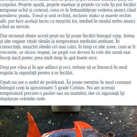
corpului. Peștele spadă, peștele marinar și peștele cu vele își pot încălzi
temporar ochii și creierul, ceea ce le îmbunătățește vederea atunci când
urmăresc prada. Tonul și unii rechini, inclusiv mako și marele rechin
alb, pot face același lucru cu mușchii lor, intrând în modul turbo atunci
când au nevoie.
Dar niciunul dintre acești pești nu își poate încălzi întregul corp. Inima
și alte organe vitale rămân la temperatura mediului ambiant. În
consecință, mușchii rămân cei mai calzi, în timp ce alte zone, cum ar fi
viscerele, se răcesc treptat, iar peștii vor deveni în cele din urmă mai
înceți dacă petrec prea mult timp în apă foarte rece.
Deși pot vâna și în ape adânci și reci, trebuie să se întoarcă în mod
regulat la suprafață pentru a se încălzi.
Opah nu are o astfel de problemă. Își poate menține în mod constant
întregul corp la aproximativ 5 grade Celsius. Nu are aceeași
temperatură precum o pasăre sau un mamifer, dar cu siguranță își
depășește celelalte rude.