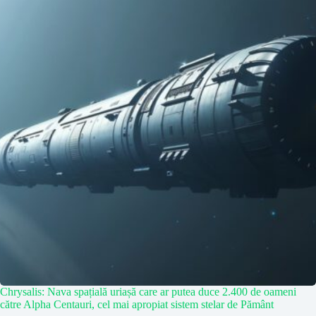
Chrysalis: Nava spațială uriașă care ar putea duce 2.400 de oameni
către Alpha Centauri, cel mai apropiat sistem stelar de Pământ