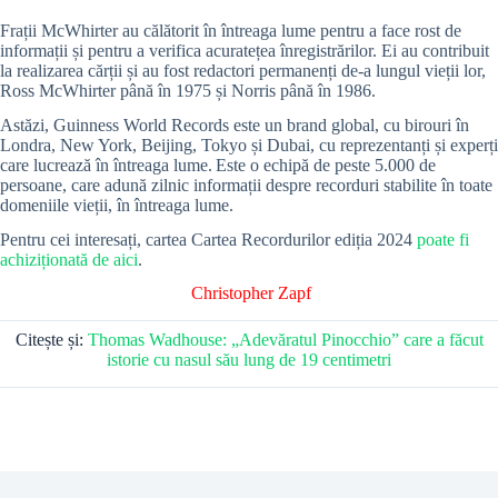
Frații McWhirter au călătorit în întreaga lume pentru a face rost de
informații și pentru a verifica acuratețea înregistrărilor. Ei au contribuit
la realizarea cărții și au fost redactori permanenți de-a lungul vieții lor,
Ross McWhirter până în 1975 și Norris până în 1986.
Astăzi, Guinness World Records este un brand global, cu birouri în
Londra, New York, Beijing, Tokyo și Dubai, cu reprezentanți și experți
care lucrează în întreaga lume. Este o echipă de peste 5.000 de
persoane, care adună zilnic informații despre recorduri stabilite în toate
domeniile vieții, în întreaga lume.
Pentru cei interesați, cartea Cartea Recordurilor ediția 2024
poate fi
achiziționată de aici
.
Christopher Zapf
Citește și:
Thomas Wadhouse: „Adevăratul Pinocchio” care a făcut
istorie cu nasul său lung de 19 centimetri