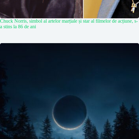
Chuck Norris, simbol al artelor marțiale și star al filmelor de acțiune, s-
a stins la 86 de ani