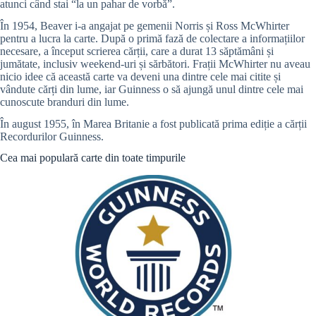
atunci când stai “la un pahar de vorbă”.
În 1954, Beaver i-a angajat pe gemenii Norris și Ross McWhirter
pentru a lucra la carte. După o primă fază de colectare a informațiilor
necesare, a început scrierea cărții, care a durat 13 săptămâni și
jumătate, inclusiv weekend-uri și sărbători. Frații McWhirter nu aveau
nicio idee că această carte va deveni una dintre cele mai citite și
vândute cărți din lume, iar Guinness o să ajungă unul dintre cele mai
cunoscute branduri din lume.
În august 1955, în Marea Britanie a fost publicată prima ediție a cărții
Recordurilor Guinness.
Cea mai populară carte din toate timpurile