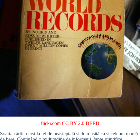
flickr.com
CC BY 2.0 DEED
Soarta cărții a fost la fel de neașteptată și de reușită ca și celebra marcă
de bere. Conținând o multitudine de informații, fapte științifice