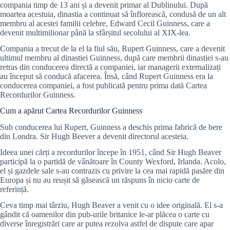
compania timp de 13 ani și a devenit primar al Dublinului. După
moartea acestuia, dinastia a continuat să înflorească, condusă de un alt
membru al acestei familii celebre, Edward Cecil Guinness, care a
devenit multimilionar până la sfârșitul secolului al XIX-lea.
Compania a trecut de la el la fiul său, Rupert Guinness, care a devenit
ultimul membru al dinastiei Guinness, după care membrii dinastiei s-au
retras din conducerea directă a companiei, iar managerii externalizați
au început să conducă afacerea. Însă, când Rupert Guinness era la
conducerea companiei, a fost publicată pentru prima dată Cartea
Recordurilor Guinness.
Cum a apărut Cartea Recordurilor Guinness
Sub conducerea lui Rupert, Guinness a deschis prima fabrică de bere
din Londra. Sir Hugh Beever a devenit directorul acesteia.
Ideea unei cărți a recordurilor începe în 1951, când Sir Hugh Beaver
participă la o partidă de vânătoare în County Wexford, Irlanda. Acolo,
el și gazdele sale s-au contrazis cu privire la cea mai rapidă pasăre din
Europa și nu au reușit să găsească un răspuns în nicio carte de
referință.
Ceva timp mai târziu, Hugh Beaver a venit cu o idee originală. El s-a
gândit că oamenilor din pub-urile britanice le-ar plăcea o carte cu
diverse înregistrări care ar putea rezolva astfel de dispute care apar