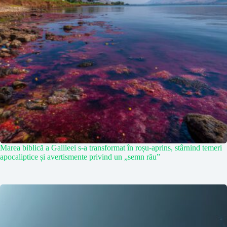
Marea biblică a Galileei s-a transformat în roșu-aprins, stârnind temeri
apocaliptice și avertismente privind un „semn rău”