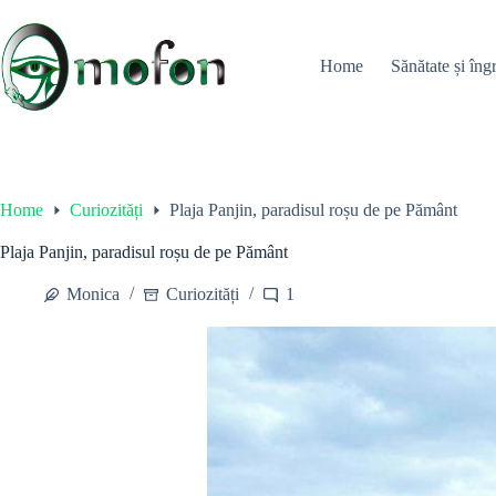
Skip
to
content
Home
Sănătate și îngr
Home
Curiozități
Plaja Panjin, paradisul roșu de pe Pământ
Plaja Panjin, paradisul roșu de pe Pământ
Monica
Curiozități
1