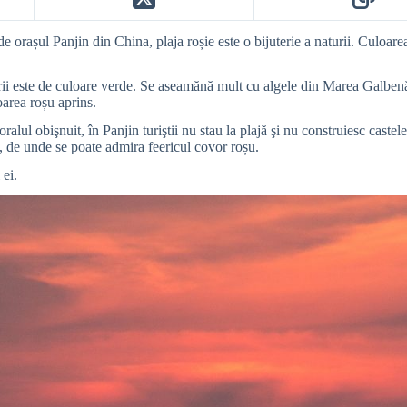
e orașul Panjin din China, plaja roșie este o bijuterie a naturii. Culoarea
verii este de culoare verde. Se aseamănă mult cu algele din Marea Galben
oarea roșu aprins.
ralul obişnuit, în Panjin turiştii nu stau la plajă şi nu construiesc castel
le, de unde se poate admira feericul covor roșu.
 ei.