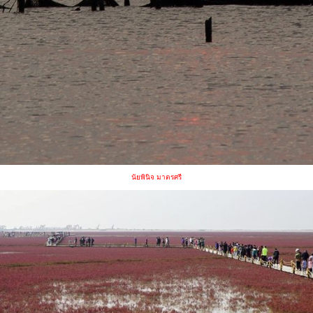
นัยพินิจ มาตรศรี