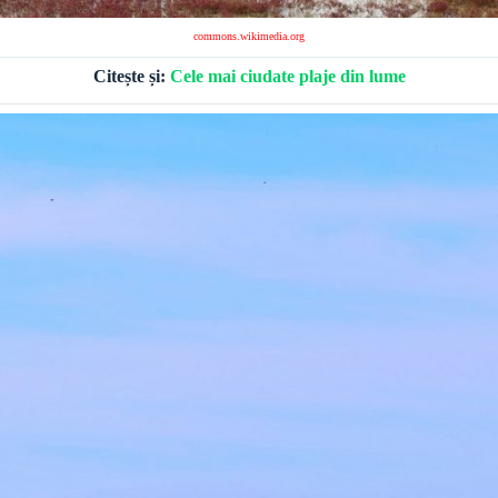
commons.wikimedia.org
Citește și:
Cele mai ciudate plaje din lume