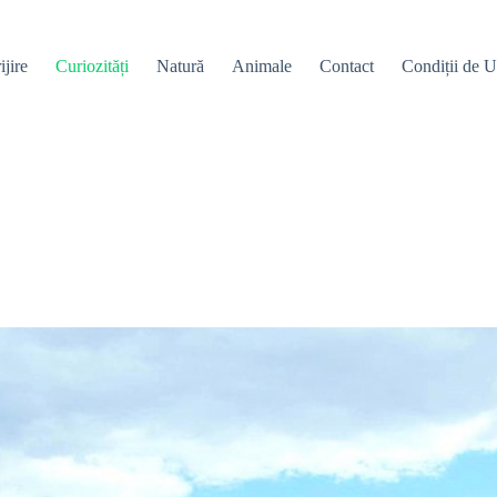
ijire
Curiozități
Natură
Animale
Contact
Condiții de Ut