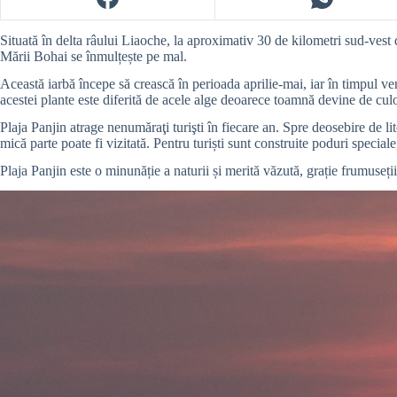
Situată în delta râului Liaoche, la aproximativ 30 de kilometri sud-vest d
Mării Bohai se înmulțește pe mal.
Această iarbă începe să crească în perioada aprilie-mai, iar în timpul 
acestei plante este diferită de acele alge deoarece toamnă devine de cul
Plaja Panjin atrage nenumăraţi turişti în fiecare an. Spre deosebire de lito
mică parte poate fi vizitată. Pentru turiști sunt construite poduri specia
Plaja Panjin este o minunăție a naturii și merită văzută, grație frumuseții