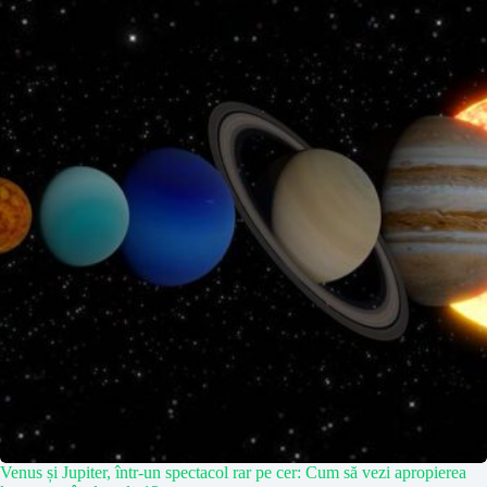
Venus și Jupiter, într-un spectacol rar pe cer: Cum să vezi apropierea