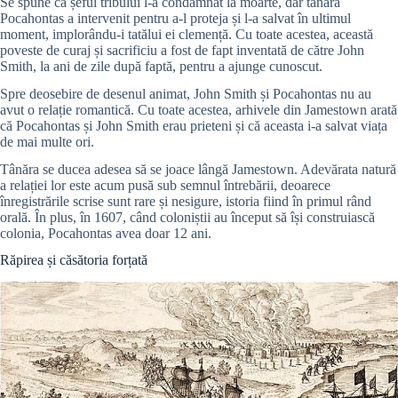
Se spune că șeful tribului l-a condamnat la moarte, dar tânăra
Pocahontas a intervenit pentru a-l proteja și l-a salvat în ultimul
moment, implorându-i tatălui ei clemență. Cu toate acestea, această
poveste de curaj și sacrificiu a fost de fapt inventată de către John
Smith, la ani de zile după faptă, pentru a ajunge cunoscut.
Spre deosebire de desenul animat, John Smith și Pocahontas nu au
avut o relație romantică. Cu toate acestea, arhivele din Jamestown arată
că Pocahontas și John Smith erau prieteni și că aceasta i-a salvat viața
de mai multe ori.
Tânăra se ducea adesea să se joace lângă Jamestown. Adevărata natură
a relației lor este acum pusă sub semnul întrebării, deoarece
înregistrările scrise sunt rare și nesigure, istoria fiind în primul rând
orală. În plus, în 1607, când coloniștii au început să își construiască
colonia, Pocahontas avea doar 12 ani.
Răpirea și căsătoria forțată