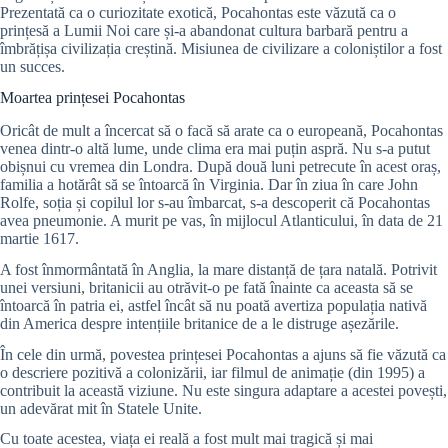
Prezentată ca o curiozitate exotică, Pocahontas este văzută ca o
prințesă a Lumii Noi care și-a abandonat cultura barbară pentru a
îmbrățișa civilizația creștină. Misiunea de civilizare a coloniștilor a fost
un succes.
Moartea prințesei Pocahontas
Oricât de mult a încercat să o facă să arate ca o europeană, Pocahontas
venea dintr-o altă lume, unde clima era mai puțin aspră. Nu s-a putut
obișnui cu vremea din Londra. După două luni petrecute în acest oraș,
familia a hotărât să se întoarcă în Virginia. Dar în ziua în care John
Rolfe, soția și copilul lor s-au îmbarcat, s-a descoperit că Pocahontas
avea pneumonie. A murit pe vas, în mijlocul Atlanticului, în data de 21
martie 1617.
A fost înmormântată în Anglia, la mare distanță de țara natală. Potrivit
unei versiuni, britanicii au otrăvit-o pe fată înainte ca aceasta să se
întoarcă în patria ei, astfel încât să nu poată avertiza populația nativă
din America despre intențiile britanice de a le distruge așezările.
În cele din urmă, povestea prințesei Pocahontas a ajuns să fie văzută ca
o descriere pozitivă a colonizării, iar filmul de animație (din 1995) a
contribuit la această viziune. Nu este singura adaptare a acestei povești,
un adevărat mit în Statele Unite.
Cu toate acestea, viața ei reală a fost mult mai tragică și mai