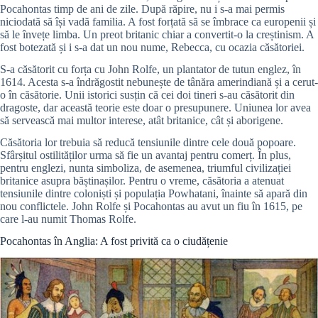
Pocahontas timp de ani de zile. După răpire, nu i s-a mai permis
niciodată să își vadă familia. A fost forțată să se îmbrace ca europenii și
să le învețe limba. Un preot britanic chiar a convertit-o la creștinism. A
fost botezată și i s-a dat un nou nume, Rebecca, cu ocazia căsătoriei.
S-a căsătorit cu forța cu John Rolfe, un plantator de tutun englez, în
1614. Acesta s-a îndrăgostit nebunește de tânăra amerindiană și a cerut-
o în căsătorie. Unii istorici susțin că cei doi tineri s-au căsătorit din
dragoste, dar această teorie este doar o presupunere. Uniunea lor avea
să servească mai multor interese, atât britanice, cât și aborigene.
Căsătoria lor trebuia să reducă tensiunile dintre cele două popoare.
Sfârșitul ostilităților urma să fie un avantaj pentru comerț. În plus,
pentru englezi, nunta simboliza, de asemenea, triumful civilizației
britanice asupra băștinașilor. Pentru o vreme, căsătoria a atenuat
tensiunile dintre coloniști și populația Powhatani, înainte să apară din
nou conflictele. John Rolfe și Pocahontas au avut un fiu în 1615, pe
care l-au numit Thomas Rolfe.
Pocahontas în Anglia: A fost privită ca o ciudățenie