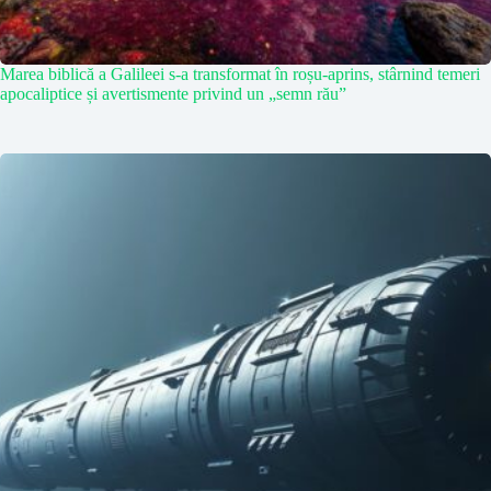
Marea biblică a Galileei s-a transformat în roșu-aprins, stârnind temeri
apocaliptice și avertismente privind un „semn rău”