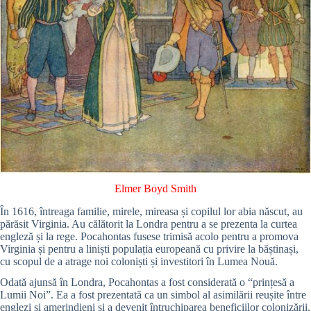
Elmer Boyd Smith
În 1616, întreaga familie, mirele, mireasa și copilul lor abia născut, au
părăsit Virginia. Au călătorit la Londra pentru a se prezenta la curtea
engleză și la rege. Pocahontas fusese trimisă acolo pentru a promova
Virginia și pentru a liniști populația europeană cu privire la băștinași,
cu scopul de a atrage noi coloniști și investitori în Lumea Nouă.
Odată ajunsă în Londra, Pocahontas a fost considerată o “prințesă a
Lumii Noi”. Ea a fost prezentată ca un simbol al asimilării reușite între
englezi și amerindieni și a devenit întruchiparea beneficiilor colonizării.