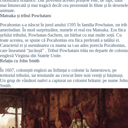
colonizării britanice. Dar povestea acestei prințese este, de fapt, mult
mai întunecată și mai tragică decât cea prezentată în filme și în desenele
animate.
Matoaka și tribul Powhatans
Pocahontas s-a născut în jurul anului 1595 în familia Powhatan, un trib
amerindian. În mod surprinzător, numele ei real era Matoaka. Era fiica
șefului tribului, Powhatan-Sachem, un bărbat cu mai multe soții. Cu
toate acestea, se spune că Pocahontas era fiica preferată a tatălui ei.
Caracterul ei și asemănarea cu mama sa i-au adus porecla Pocahontas,
care înseamnă “jucăușă” . Tribul Powhatans trăia nu departe de colonia
engleză Virginia din Statele Unite.
Relația cu John Smith
În 1607, coloniștii englezi au înființat o colonie la Jamestown, pe
teritoriul tribului, iar tensiunile au crescut între noii veniți și băștinași.
Un grup de vânători nativi a capturat un colonist britanic pe nume John
Smith.