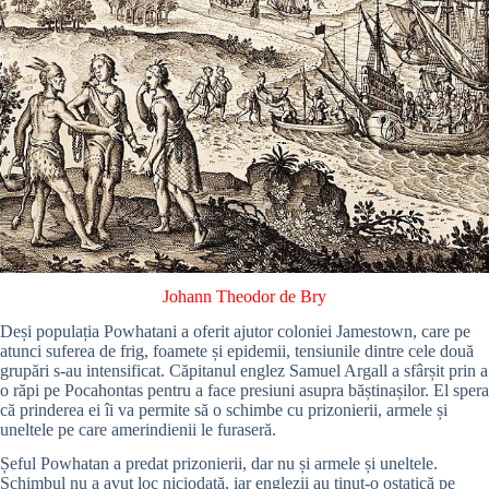
Johann Theodor de Bry
Deși populația Powhatani a oferit ajutor coloniei Jamestown, care pe
atunci suferea de frig, foamete și epidemii, tensiunile dintre cele două
grupări s-au intensificat. Căpitanul englez Samuel Argall a sfârșit prin a
o răpi pe Pocahontas pentru a face presiuni asupra băștinașilor. El spera
că prinderea ei îi va permite să o schimbe cu prizonierii, armele și
uneltele pe care amerindienii le furaseră.
Șeful Powhatan a predat prizonierii, dar nu și armele și uneltele.
Schimbul nu a avut loc niciodată, iar englezii au ținut-o ostatică pe