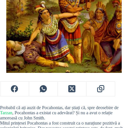
Probabil că ați auzit de Pocahontas, dar știați că, spre deosebire de
Tarzan
, Pocahontas a existat cu adevărat? Și nu a avut o relație
amoroasă cu John Smith.
Mitul prințesei Pocahontas a fost construit ca o narațiune pozitivă a