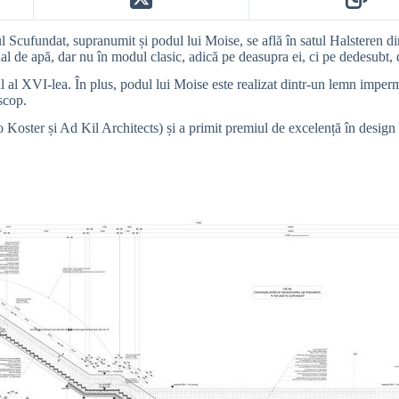
odul Scufundat, supranumit și podul lui Moise, se află în satul Halsteren 
al de apă, dar nu în modul clasic, adică pe deasupra ei, ci pe dedesubt, 
l al XVI-lea. În plus, podul lui Moise este realizat dintr-un lemn imperm
scop.
Ro Koster și Ad Kil Architects) și a primit premiul de excelență în design