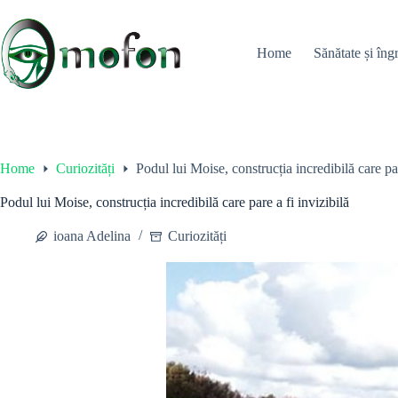
Skip
to
content
Home
Sănătate și îngr
Home
Curiozități
Podul lui Moise, construcția incredibilă care par
Podul lui Moise, construcția incredibilă care pare a fi invizibilă
ioana Adelina
Curiozități