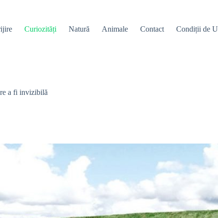
ijire
Curiozități
Natură
Animale
Contact
Condiții de Ut
e a fi invizibilă