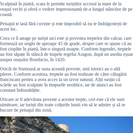
Sculptată în piatră, scara le permite turiștilor accesul la mare de la
orașul vechi și oferă o vedere impresionantă de-a lungul stâncilor de pe
coastă.
Peisajul te lasă fără cuvinte și este imposibil să nu te îndrăgostești de
acest loc.
Ceea ce îi atrage pe turiști aici este și povestea treptelor din calcar, care
formează un unghi de aproape 45 de grade, despre care se spune că au
fost cioplite în piatră, într-o singură noapte. Conform legendei, treptele
au fost săpate în stâncă de trupele regelui Aragon, după un asediu eșuat
asupra orașului Bonifacio, în 1420.
Oricât de frumoasă ar suna această poveste, unii istorici au o altă
părere. Conform acestora, treptele au fost realizate de către călugării
franciscani pentru a avea acces la un izvor natural. Alții susțin că
scările au fost sculptate în timpurile neolitice, iar de atunci au fost
constant îmbunătățite.
Oricare ar fi adevărata poveste a acestor trepte, cert este că ele sunt
uimitoare, iar turiști din toate colțurile lumii vin să le admire și să se
bucure de peisajul din zonă.