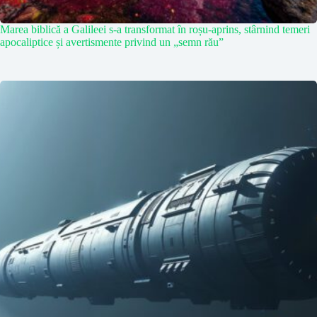
Marea biblică a Galileei s-a transformat în roșu-aprins, stârnind temeri
apocaliptice și avertismente privind un „semn rău”