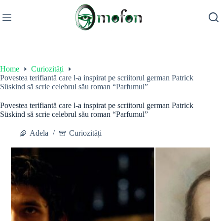
Skip
to
content
Home
Curiozități
Povestea terifiantă care l-a inspirat pe scriitorul german Patrick
Süskind să scrie celebrul său roman “Parfumul”
Povestea terifiantă care l-a inspirat pe scriitorul german Patrick
Süskind să scrie celebrul său roman “Parfumul”
Adela
Curiozități