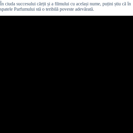
În ciuda succesului cărții și a filmului cu același nume, puțini știu că în
spatele Parfumului stă o teribilă poveste adevărată.