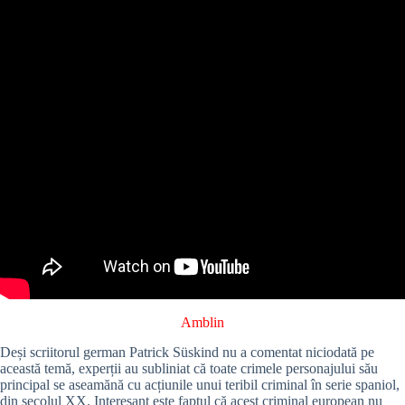
Amblin
Deși scriitorul german Patrick Süskind nu a comentat niciodată pe
această temă, experții au subliniat că toate crimele personajului său
principal se aseamănă cu acțiunile unui teribil criminal în serie spaniol,
din secolul XX. Interesant este faptul că acest criminal european nu