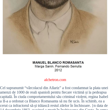
alchetron.com
Cel supranumit “vârcolacul din Allariz” a fost condamnat la plata unei
amenzi de 1000 de reali spanioli pentru fiecare victimă și la pedeapsa
capitală. În ciuda comportamentului său criminal violent, regina Isabel
a II-a a ordonat ca Blanco Romasanta să nu fie ucis. În schimb, ea a
cerut ca infractorul să-și trăiască restul zilelor în închisoare. }n data de
14 decembrie 1863, asasinul a murit în închisoarea din Ceuta, în urma