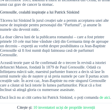
unui caz grav de cancer la stomac.
Grenouille, cealaltă inspirație a lui Patrick Süskind
Tăcerea lui Süskind în jurul creației sale a permis acceptarea unei alte
surse de inspirație pentru personajul din “Parfumul”, și anume în
numele său devenit mitic.
La doar câteva luni de la publicarea romanului – care a fost printre
primele 10 cele mai bine vândute cărți din Germania timp de aproape
un deceniu – experții au vorbit despre posibilitatea ca Jean-Baptiste
Grenouille să fi fost numit după faimoasa casă de parfumuri
Grenouille.
Această teorie pare să fie confirmată de o trecere în revistă a istoriei
defunctei Maison, fondată în 1879 de Paul Grenouille. Odată cu
înființarea mărcii sale, maestrul parfumier francez a decis să lase în
urmă numele său de naștere și să preia numele pe care îl purtau acum
creațiile sale. În acest caz, Jean-Baptiste nu este singurul Grenouille
care a căutat să facă istorie în lumea parfumurilor. Păcat că a fost
înclinat să atingă gloria cu numeroase asasinate.
Dacă încă nu ai citit cartea lui Patrick Süskind, o poți comanda
de aici
.
Citește și:
10 inventatori uciși de propriile invenții