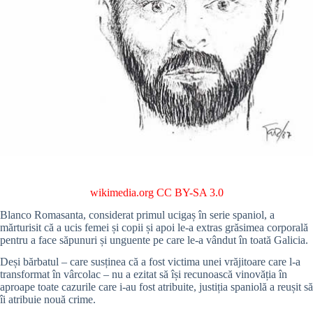
wikimedia.org
CC BY-SA 3.0
Blanco Romasanta, considerat primul ucigaș în serie spaniol, a
mărturisit că a ucis femei și copii și apoi le-a extras grăsimea corporală
pentru a face săpunuri și unguente pe care le-a vândut în toată Galicia.
Deși bărbatul – care susținea că a fost victima unei vrăjitoare care l-a
transformat în vârcolac – nu a ezitat să își recunoască vinovăția în
aproape toate cazurile care i-au fost atribuite, justiția spaniolă a reușit să
îi atribuie nouă crime.