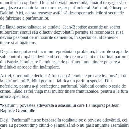
muncitor în copilărie. Ducând o viață mizerabilă, tânărul reușește să se
angajeze ca ucenic la un mare meșter parfumier al Parisului, Giuseppe
Baldini. Aici, acesta reușește astfel să descopere tehnicile și secretele
de fabricare a parfumurilor.
Pe lângă personalitatea sa ciudată, Jean-Baptiste ascunde un secret
tulburător: simțul său olfactiv dezvoltat îi permite să recunoască și să
devină pasionat de mirosurile oamenilor, în special cel al femeilor
tinere și atrăgătoare.
Deși la început acest lucru nu reprezintă o problemă, lucrurile scapă de
sub control după ce devine obsedat de crearea celui mai rafinat parfum
din istorie. Unul care îi amintește de parfumul unei tinere pe care a
întâlnit-o aproape din întâmplare.
Astfel, Grenouille decide să folosească tehnicile pe care le-a învățat de
la parfumierul Baldini pentru a fabrica un parfum special. Din
nefericire, pentru a-și perfecționa parfumul, bărbatul comite o serie de
crime, luând astfel viața mai multor tinere franțuzoaice, pentru a le fura
aroma specifică.
“Parfum”: povestea adevărată a asasinului care l-a inspirat pe Jean-
Baptiste Grenouille
Deși “Parfumul” nu se bazează în totalitate pe o poveste adevărată, cei
care au petrecut timp citind-o și analizând-o au găsit anumite asemănări