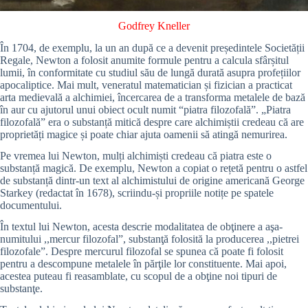
Godfrey Kneller
În 1704, de exemplu, la un an după ce a devenit președintele Societății
Regale, Newton a folosit anumite formule pentru a calcula sfârșitul
lumii, în conformitate cu studiul său de lungă durată asupra profețiilor
apocaliptice. Mai mult, veneratul matematician și fizician a practicat
arta medievală a alchimiei, încercarea de a transforma metalele de bază
în aur cu ajutorul unui obiect ocult numit “piatra filozofală”. „Piatra
filozofală” era o substanță mitică despre care alchimiștii credeau că are
proprietăți magice și poate chiar ajuta oamenii să atingă nemurirea.
Pe vremea lui Newton, mulți alchimiști credeau că piatra este o
substanță magică. De exemplu, Newton a copiat o rețetă pentru o astfel
de substanță dintr-un text al alchimistului de origine americană George
Starkey (redactat în 1678), scriindu-și propriile notițe pe spatele
documentului.
În textul lui Newton, acesta descrie modalitatea de obţinere a aşa-
numitului ,,mercur filozofal”, substanţă folosită la producerea ,,pietrei
filozofale”. Despre mercurul filozofal se spunea că poate fi folosit
pentru a descompune metalele în părţile lor constituente. Mai apoi,
acestea puteau fi reasamblate, cu scopul de a obţine noi tipuri de
substanţe.