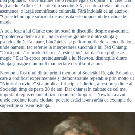
mai populară: “orice acțiune are o reacție egală și opusă”. În cele Trei
legi ale lui Arthur C. Clarke din secolul XX, cea de-a treia a atins, de
asemenea, o largă semnificație culturală. Fără îndoială că ați auzit-o:
“Orice tehnologie suficient de avansată este imposibil de distins de
magie”.
A treia lege a lui Clarke este invocată în discuțiile despre așa-numita
“problemă a demarcării”, adică despre granițele dintre știință și
pseudoștiință. Ea apare, bineînțeles, și pe forumurile de science fiction,
unde oamenii fac referire la interpretarea succintă a lui Ted Chiang:
“Dacă poți să o produci în masă, este știință, iar dacă nu poți, este
magie.” Dar în epoca preindustrială a lui Newton, distincțiile dintre
știință și magie erau mult mai neclare decât sunt acum.
Newton a fost unul dintre primii membri ai Societății Regale Britanice,
care a codificat experimentele și demonstrațiile repetabile prin motto-ul
“Nimic în cuvinte” și a publicat Principia. Ulterior, a fost președinte al
Societății timp de peste 20 de ani. Dar chiar și în calitate de cel mai
important reprezentant al fizicii moderne timpurii – Newton a avut
unele credințe foarte ciudate, pe care astăzi le-am arăta ca exemple de
superstiție și pseudoștiință.