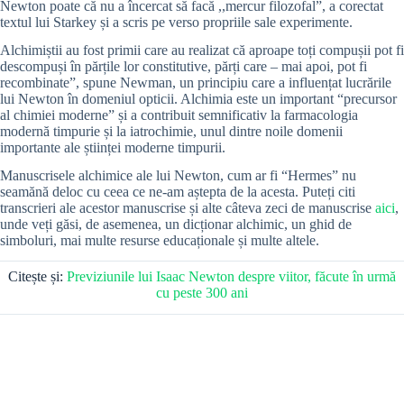
Newton poate că nu a încercat să facă ,,mercur filozofal”, a corectat
textul lui Starkey și a scris pe verso propriile sale experimente.
Alchimiștii au fost primii care au realizat că aproape toți compușii pot fi
descompuși în părțile lor constitutive, părți care – mai apoi, pot fi
recombinate”, spune Newman, un principiu care a influențat lucrările
lui Newton în domeniul opticii. Alchimia este un important “precursor
al chimiei moderne” și a contribuit semnificativ la farmacologia
modernă timpurie și la iatrochimie, unul dintre noile domenii
importante ale științei moderne timpurii.
Manuscrisele alchimice ale lui Newton, cum ar fi “Hermes” nu
seamănă deloc cu ceea ce ne-am aștepta de la acesta. Puteți citi
transcrieri ale acestor manuscrise și alte câteva zeci de manuscrise
aici
,
unde veți găsi, de asemenea, un dicționar alchimic, un ghid de
simboluri, mai multe resurse educaționale și multe altele.
Citește și:
Previziunile lui Isaac Newton despre viitor, făcute în urmă
cu peste 300 ani