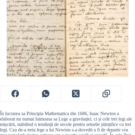
În lucrarea sa Principia Mathematica din 1686, Isaac Newton a
elaborat nu numai faimoasa sa Lege a gravitației, ci și cele trei legi ale
mișcării, stabilind o tendință de secole pentru seturile științifice cu trei
legi. Cea de-a treia lege a lui Newton s-a dovedit a fi de departe cea