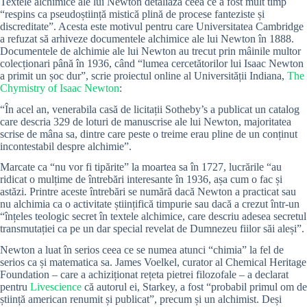
Textele alchimice ale lui Newton detaliază ceea ce a fost mult timp
“respins ca pseudoștiință mistică plină de procese fanteziste și
discreditate”. Acesta este motivul pentru care Universitatea Cambridge
a refuzat să arhiveze documentele alchimice ale lui Newton în 1888.
Documentele de alchimie ale lui Newton au trecut prin mâinile multor
colecționari până în 1936, când “lumea cercetătorilor lui Isaac Newton
a primit un șoc dur”, scrie proiectul online al Universității Indiana,
The
Chymistry of Isaac Newton
:
“În acel an, venerabila casă de licitații Sotheby’s a publicat un catalog
care descria 329 de loturi de manuscrise ale lui Newton, majoritatea
scrise de mâna sa, dintre care peste o treime erau pline de un conținut
incontestabil despre alchimie”.
Marcate ca “nu vor fi tipărite” la moartea sa în 1727, lucrările “au
ridicat o mulțime de întrebări interesante în 1936, așa cum o fac și
astăzi. Printre aceste întrebări se numără dacă Newton a practicat sau
nu alchimia ca o activitate științifică timpurie sau dacă a crezut într-un
“înțeles teologic secret în textele alchimice, care descriu adesea secretul
transmutației ca pe un dar special revelat de Dumnezeu fiilor săi aleși”.
Newton a luat în serios ceea ce se numea atunci “chimia” la fel de
serios ca și matematica sa. James Voelkel, curator al Chemical Heritage
Foundation – care a achiziționat rețeta pietrei filozofale – a declarat
pentru
Livescience
că autorul ei, Starkey, a fost “probabil primul om de
știință american renumit și publicat”, precum și un alchimist. Deși