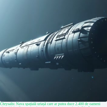
Chrysalis: Nava spațială uriașă care ar putea duce 2.400 de oameni