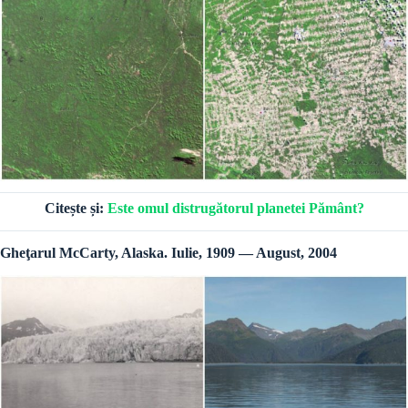
Citește și:
Este omul distrugătorul planetei Pământ?
Gheţarul McCarty, Alaska. Iulie, 1909 — August, 2004