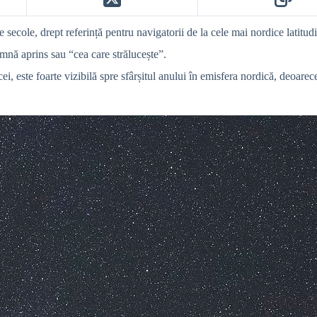
e secole, drept referință pentru navigatorii de la cele mai nordice latitudi
mnă aprins sau “cea care strălucește”.
cei, este foarte vizibilă spre sfârșitul anului în emisfera nordică, deoare