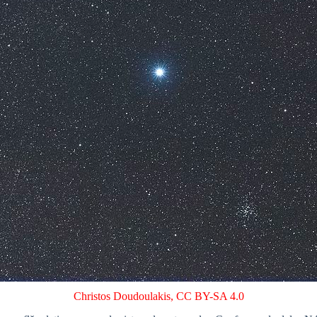
Christos Doudoulakis
,
CC BY-SA 4.0