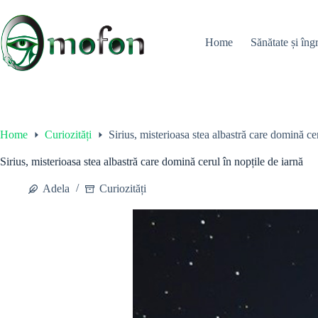
Skip
to
content
Home
Sănătate și îngr
Home
Curiozități
Sirius, misterioasa stea albastră care domină cer
Sirius, misterioasa stea albastră care domină cerul în nopțile de iarnă
Adela
Curiozități