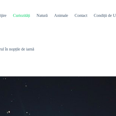
ijire
Curiozități
Natură
Animale
Contact
Condiții de Ut
ul în nopțile de iarnă