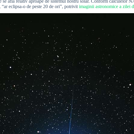
rece se află relativ aproape de sistemul nostru solar. Conform calculelo
, “ar eclipsa-o de peste 20 de ori”, potrivit
imaginii astronomice a zilei