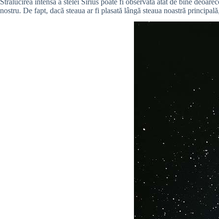
Strălucirea intensă a stelei Sirius poate fi observată atât de bine deoa
nostru. De fapt, dacă steaua ar fi plasată lângă steaua noastră principală