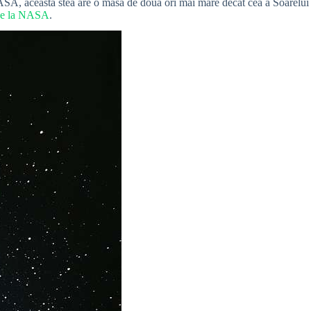
r NASA, această stea are o masă de două ori mai mare decât cea a Soarelui
 de la NASA
.