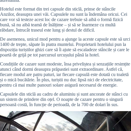
adrenalina.
Hotelul este format din trei capsule din sticlă, prinse de stâncile
Anzilor, deasupra unei văi. Capsulele nu sunt la îndemâna oricui. Cei
care vor să testeze acest loc de cazare trebuie să aibă o formă fizică
bună, să nu aibă teamă de înălțime – și să se înarmeze cu multă
răbdare, întrucât traseul este lung și destul de dificil.
De asemenea, unicul mod pentru a ajunge la aceste capsule este să urci
1400 de trepte, săpate în piatra muntelui. Proprietarii hotelului pun la
dispoziția turiștilor ghizi care să îi ajute să escaladeze stâncile și care le
poartă de grijă pe tot parcursul urcușului până la hotel.
Condițiile de cazare sunt modeste, însa priveliștea și senzațiile resimțite
atunci când dormi deasupra prăpastiei sunt extraordinare. Astfel că,
fiecare modul are patru paturi, iar fiecare capsulă este dotată cu toaletă
și o mică bucătărie. În plus, turiștii nu duc lipsă nici de electricitate,
pentru că mai multe panouri solare asigură necesarul de energie.
Capsulele din sticlă au cadru de aluminiu și sunt ancorate de stânci cu
un sistem de prindere din oțel. O noapte de cazare pentru o singură
persoană costă, în funcție de perioadă, de la 700 de dolari în sus.