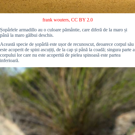
frank wouters
,
CC BY 2.0
Șopârlele armadillo au o culoare pământie, care diferă de la maro și
până la maro gălbui deschis.
Această specie de șopârlă este ușor de recunoscut, deoarece corpul său
este acoperit de spini ascuțiți, de la cap și până la coadă; singura parte a
corpului lor care nu este acoperită de pielea spinoasă este partea
inferioară.