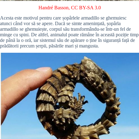
Handré Basson
,
CC BY-SA 3.0
Acesta este motivul pentru care șopârlele armadillo se ghemuiesc
atunci când vor să se apere. Dacă se simte amenințată, șopârla
armadillo se ghemuiește, corpul său transformându-se într-un fel de
minge cu spini. De altfel, animalul poate rămâne în această poziție timp
de până la o oră, iar sistemul său de apărare o ține în siguranță față de
prădătorii precum șerpii, păsările mari și mangusta.