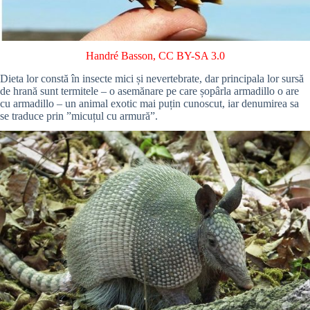
Handré Basson
,
CC BY-SA 3.0
Dieta lor constă în insecte mici și nevertebrate, dar principala lor sursă
de hrană sunt termitele – o asemănare pe care șopârla armadillo o are
cu armadillo – un animal exotic mai puțin cunoscut, iar denumirea sa
se traduce prin ”micuțul cu armură”.