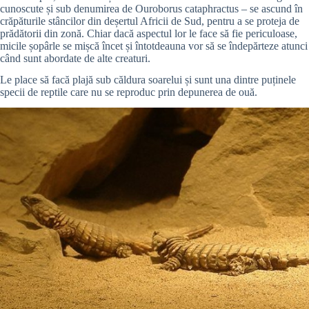
cunoscute și sub denumirea de Ouroborus cataphractus – se ascund în
crăpăturile stâncilor din deșertul Africii de Sud, pentru a se proteja de
prădătorii din zonă. Chiar dacă aspectul lor le face să fie periculoase,
micile șopârle se mișcă încet și întotdeauna vor să se îndepărteze atunci
când sunt abordate de alte creaturi.
Le place să facă plajă sub căldura soarelui și sunt una dintre puținele
specii de reptile care nu se reproduc prin depunerea de ouă.