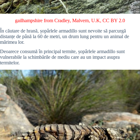
gailhampshire from Cradley, Malvern, U.K
,
CC BY 2.0
În căutare de hrană, șopârlele armadillo sunt nevoite să parcurgă
distanțe de până la 60 de metri, un drum lung pentru un animal de
mărimea lor.
Deoarece consumă în principal termite, șopârlele armadillo sunt
vulnerabile la schimbările de mediu care au un impact asupra
termitelor.