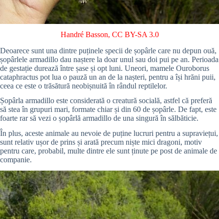
Handré Basson
,
CC BY-SA 3.0
Deoarece sunt una dintre puținele specii de șopârle care nu depun ouă,
șopârlele armadillo dau naștere la doar unul sau doi pui pe an. Perioada
de gestație durează între șase și opt luni. Uneori, mamele Ouroborus
cataphractus pot lua o pauză un an de la nașteri, pentru a își hrăni puii,
ceea ce este o trăsătură neobișnuită în rândul reptilelor.
Șopârla armadillo este considerată o creatură socială, astfel că preferă
să stea în grupuri mari, formate chiar și din 60 de șopârle. De fapt, este
foarte rar să vezi o șopârlă armadillo de una singură în sălbăticie.
În plus, aceste animale au nevoie de puține lucruri pentru a supraviețui,
sunt relativ ușor de prins și arată precum niște mici dragoni, motiv
pentru care, probabil, multe dintre ele sunt ținute pe post de animale de
companie.