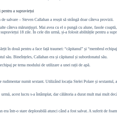
i pentru a supraviețui
 de salvare – Steven Callahan a reușit să strângă doar câteva provizii.
 și alte câteva mărunțișuri. Mai avea cu el o pungă cu alune, fasole coaptă,
supraviețui 18 zile. În cele din urmă, și-a folosit abilitățile pentru a sup
ărțit în două pentru a face față traumei: “căpitanul” și “membrul echipaj
ul său. Bineînțeles, Callahan era și căpitanul și subordonatul său.
 echipaj pe tema modului de utilizare a unei rații de apă.
 rudimentar numit sextant. Utilizând locația Stelei Polare și sextantul, a
n urmă, acest lucru s-a întâmplat, dar călătoria a durat mult mai mult decâ
era într-o stare deplorabilă atunci când a fost salvat. A suferit de foame