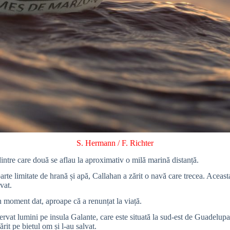
S. Hermann / F. Richter
dintre care două se aflau la aproximativ o milă marină distanță.
e limitate de hrană și apă, Callahan a zărit o navă care trecea. Aceasta a
vat.
un moment dat, aproape că a renunțat la viață.
ervat lumini pe insula Galante, care este situată la sud-est de Guadelup
rit pe bietul om și l-au salvat.