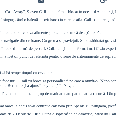
 – “
Cast Away”
, Steven Callahan a rămas blocat în oceanul Atlantic și, 
 singur, când o balenă a lovit barca în care se afla. Callahan a reușit să 
ând cu el doar câteva alimente și o cantitate mică de apă de băut.
 de navigație din creioane. Cu greu a supraviețuit. S-a deshidratat grav ș
at în cele din urmă de pescari, Callahan și-a transformat mai târziu exper
ii, a fost un punct de referință pentru o serie de antrenamente de supravi
i să își ocupe timpul cu ceva inedit.
e a face turul lumii cu barca sa personalizată pe care a numit-o „Napole
spre Bermude și a ajuns în siguranță în Anglia.
ăcând parte dintr-un grup de marinari care participau la o cursă. Din păc
at barca, a decis să-și continue călătoria prin Spania și Portugalia, ple
data de 29 ianuarie 1982. După o săptămână de călătorie, barca lui Call