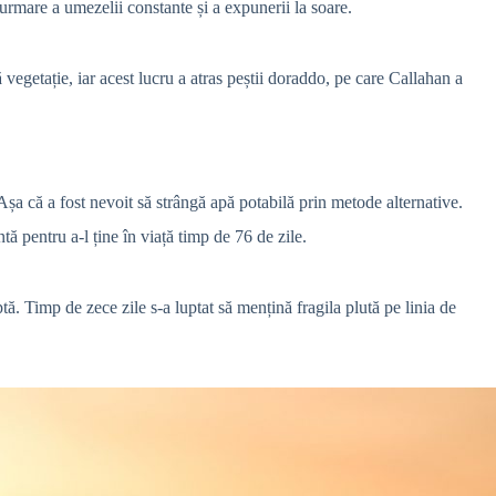
urmare a umezelii constante și a expunerii la soare.
egetație, iar acest lucru a atras peștii doraddo, pe care Callahan a
 Așa că a fost nevoit să strângă apă potabilă prin metode alternative.
tă pentru a-l ține în viață timp de 76 de zile.
ptă.
Timp de zece zile s-a luptat să mențină fragila plută pe linia de