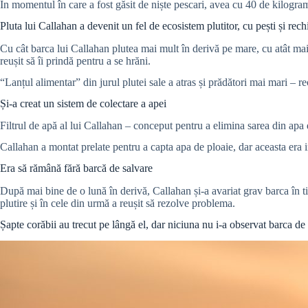
În momentul în care a fost găsit de niște pescari, avea cu 40 de kilogr
Pluta lui Callahan a devenit un fel de ecosistem plutitor, cu pești și rech
Cu cât barca lui Callahan plutea mai mult în derivă pe mare, cu atât mai
reușit să îi prindă pentru a se hrăni.
“Lanțul alimentar” din jurul plutei sale a atras și prădători mai mari – rec
Și-a creat un sistem de colectare a apei
Filtrul de apă al lui Callahan – conceput pentru a elimina sarea din apa d
Callahan a montat prelate pentru a capta apa de ploaie, dar aceasta era ins
Era să rămână fără barcă de salvare
După mai bine de o lună în derivă, Callahan și-a avariat grav barca în t
plutire și în cele din urmă a reușit să rezolve problema.
Șapte corăbii au trecut pe lângă el, dar niciuna nu i-a observat barca de