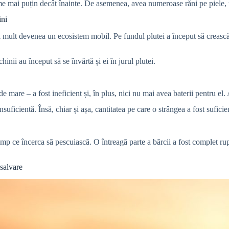
ame mai puțin decât înainte. De asemenea, avea numeroase răni pe piele, 
ini
 mult devenea un ecosistem mobil. Pe fundul plutei a început să crească v
hinii au început să se învârtă și ei în jurul plutei.
e mare – a fost ineficient și, în plus, nici nu mai avea baterii pentru el.
uficientă. Însă, chiar și așa, cantitatea pe care o strângea a fost suficien
imp ce încerca să pescuiască. O întreagă parte a bărcii a fost complet ru
 salvare