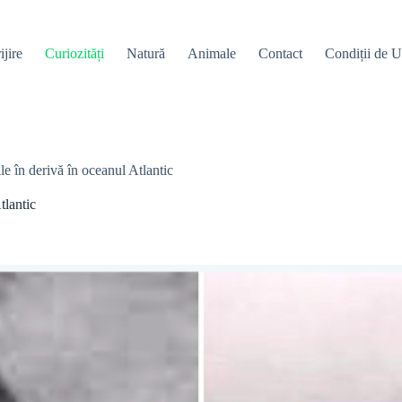
ijire
Curiozități
Natură
Animale
Contact
Condiții de Ut
le în derivă în oceanul Atlantic
tlantic