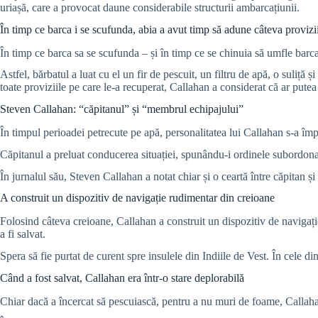
uriașă, care a provocat daune considerabile structurii ambarcațiunii.
În timp ce barca i se scufunda, abia a avut timp să adune câteva provizi
În timp ce barca sa se scufunda – și în timp ce se chinuia să umfle barca
Astfel, bărbatul a luat cu el un fir de pescuit, un filtru de apă, o suliță
toate proviziile pe care le-a recuperat, Callahan a considerat că ar putea 
Steven Callahan: “căpitanul” și “membrul echipajului”
În timpul perioadei petrecute pe apă, personalitatea lui Callahan s-a împ
Căpitanul a preluat conducerea situației, spunându-i ordinele subordonat
În jurnalul său, Steven Callahan a notat chiar și o ceartă între căpitan și
A construit un dispozitiv de navigație rudimentar din creioane
Folosind câteva creioane, Callahan a construit un dispozitiv de navigație
a fi salvat.
Spera să fie purtat de curent spre insulele din Indiile de Vest. În cele di
Când a fost salvat, Callahan era într-o stare deplorabilă
Chiar dacă a încercat să pescuiască, pentru a nu muri de foame, Callahan 