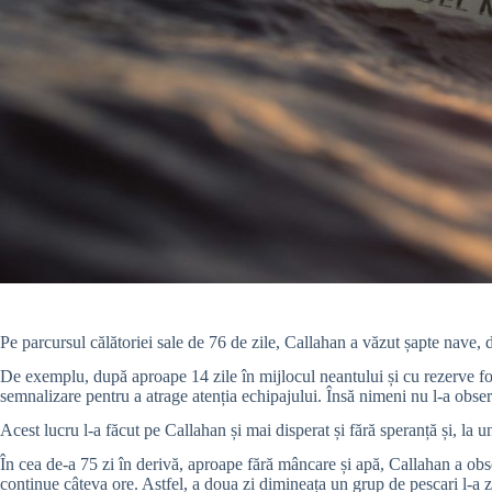
Pe parcursul călătoriei sale de 76 de zile, Callahan a văzut șapte nave, 
De exemplu, după aproape 14 zile în mijlocul neantului și cu rezerve foart
semnalizare pentru a atrage atenția echipajului. Însă nimeni nu l-a obser
Acest lucru l-a făcut pe Callahan și mai disperat și fără speranță și, la 
În cea de-a 75 zi în derivă, aproape fără mâncare și apă, Callahan a obs
continue câteva ore. Astfel, a doua zi dimineața un grup de pescari l-a ză