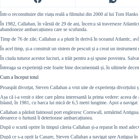
Într-o reconstituire din viața reală a filmului din 2000 al lui Tom Hanks
În 1982, Callahan, în vârstă de 29 de ani, încerca să traverseze Atlanticul
abandoneze ambarcațiunea care se scufunda.
Timp de 76 de zile,
Callahan a a plutit în derivă în oceanul Atlantic, av
În acel timp, și-a construit un sistem de pescuit și a creat un instrument
În ciuda tuturor acestor lucruri, a trăit pentru a-și spune povestea. Salv
Întreaga sa experiență este foarte bine documentată și, în ultimele decen
Cum a început totul
Proaspăt divorțat, Steven Callahan a vrut uite de experiența divorțului ș
Așa că i-a venit o idee care părea interesantă la prima vedere: aceea d
Island, în 1981, cu barca lui mică de 6,5 metri lungime. Apoi a navigat 
Callahan a părăsit faimosul port englezesc Cornwall, urmărind Antigua, f
deoarece o furtună îi deteriorase ambarcațiunea.
După o scurtă oprire în timpul căreia Callahan și-a reparat în mod adecv
După ce s-a oprit la Canare, Steven Callahan a navigat spre Antigua în 