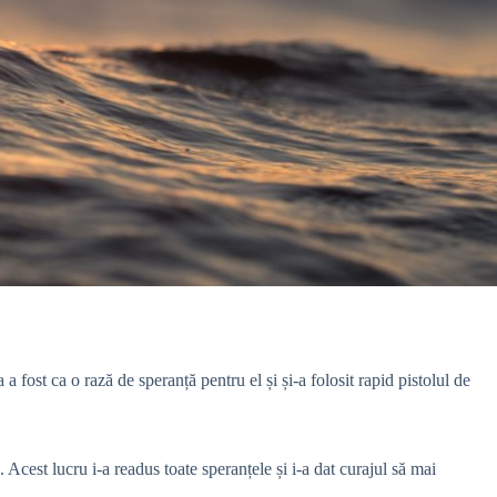
 fost ca o rază de speranță pentru el și și-a folosit rapid pistolul de
a.
Acest lucru i-a readus toate speranțele și i-a dat curajul să mai