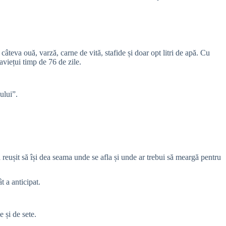
 câteva ouă, varză, carne de vită, stafide și doar opt litri de apă. Cu
raviețui timp de 76 de zile.
ului”.
 reușit să își dea seama unde se afla și unde ar trebui să meargă pentru
t a anticipat.
 și de sete.