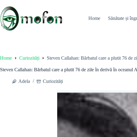
Skip
to
content
Home
Sănătate și îngr
Home
Curiozități
Steven Callahan: Bărbatul care a plutit 76 de zi
Steven Callahan: Bărbatul care a plutit 76 de zile în derivă în oceanul A
Adela
Curiozități