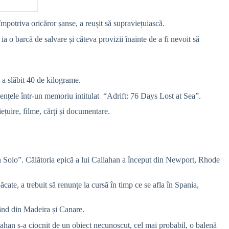
împotriva oricăror șanse, a reușit să supraviețuiască.
ia o barcă de salvare și câteva provizii înainte de a fi nevoit să
i a slăbit 40 de kilograme.
iențele într-un memoriu intitulat “
Adrift: 76 Days Lost at Sea”.
ețuire, filme, cărți și documentare.
on Solo”. Călătoria epică a lui Callahan a început din Newport, Rhode
ate, a trebuit să renunțe la cursă în timp ce se afla în Spania,
când din Madeira și Canare.
ahan s-a ciocnit de un obiect necunoscut, cel mai probabil, o balenă