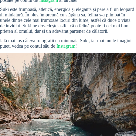
postate pe contul de
Instagram
al tărcatei.
Suki este frumoasă, atletică, energică şi elegantă și pare a fi un leopard
în miniatură. În plus, împreună cu stăpâna sa, felina s-a plimbat în
unele dintre cele mai frumoase locuri din lume, astfel că duce o viață
de invidiat. Suki ne dovedeşte astfel că o felină poate fi cel mai bun
prieten al omului, dar și un adevărat partener de călătorii.
Iată mai jos câteva fotografii cu minunata Suki, iar mai multe imagini
puteți vedea pe contul său de
Instagram
!