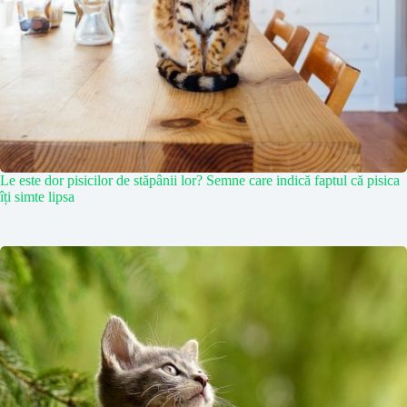
Le este dor pisicilor de stăpânii lor? Semne care indică faptul că pisica
îți simte lipsa