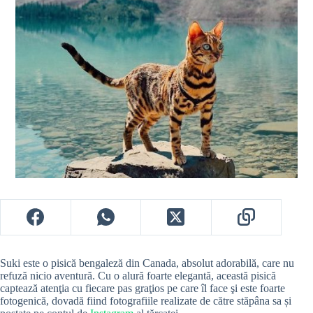
Suki este o pisică bengaleză din Canada, absolut adorabilă, care nu
refuză nicio aventură. Cu o alură foarte elegantă, această pisică
captează atenţia cu fiecare pas graţios pe care îl face şi este foarte
fotogenică, dovadă fiind fotografiile realizate de către stăpâna sa și