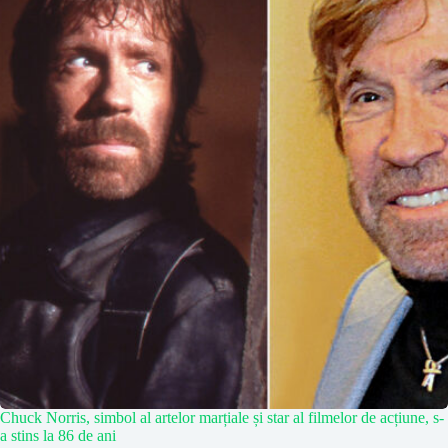
Chuck Norris, simbol al artelor marțiale și star al filmelor de acțiune, s-
a stins la 86 de ani